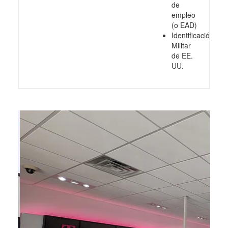
de
empleo
(o EAD)
Identificación
Militar
de EE.
UU.