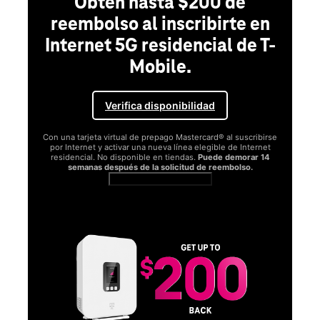
Obtén hasta $200 de
reembolso al inscribirte en
Internet 5G residencial de T-
Mobile.
Verifica disponibilidad
Con una tarjeta virtual de prepago Mastercard® al suscribirse
por Internet y activar una nueva línea elegible de Internet
residencial. No disponible en tiendas.
Puede demorar 14
semanas después de la solicitud de reembolso.
Ver términos completos
SA
D
S
Obt
fun