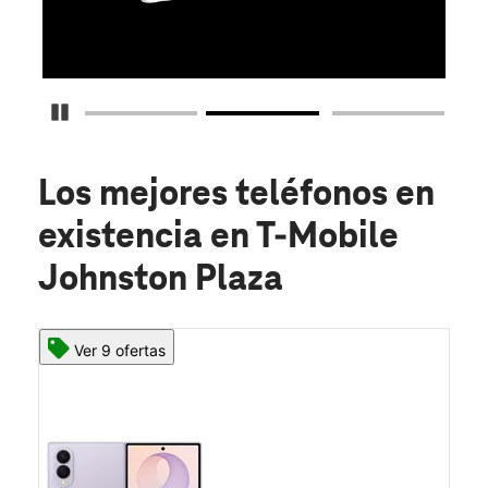
O
Detener carrusel
Los mejores teléfonos en
existencia
en T-Mobile
Johnston Plaza
Ver 9 ofertas