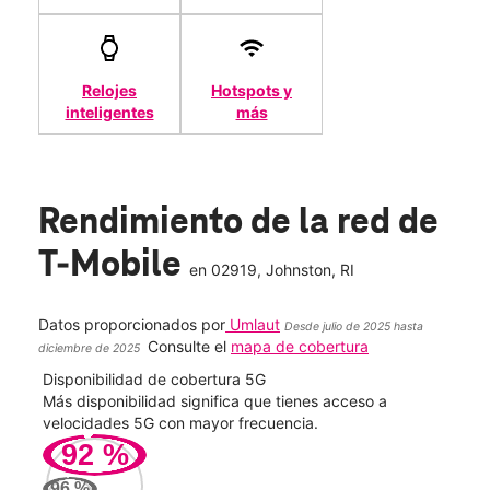
Relojes
Hotspots y
inteligentes
más
Rendimiento de la red de
T-Mobile
en
02919
, Johnston, RI
Datos proporcionados por
Umlaut
Desde julio de 2025 hasta
Consulte el
mapa de cobertura
diciembre de 2025
Disponibilidad de cobertura 5G
Velo
ad
Más disponibilidad significa que tienes acceso a
Mayo
le.
velocidades 5G con mayor frecuencia.
vide
92
%
155
96
%