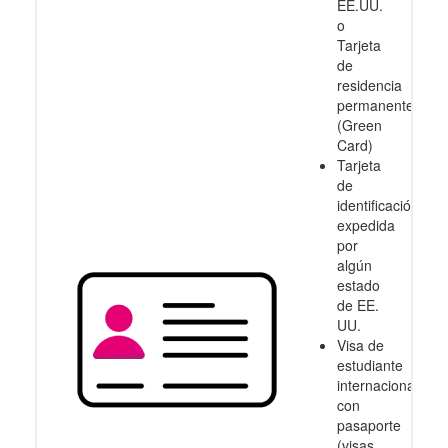
EE.UU.
o
Tarjeta
de
residencia
permanente
(Green
Card)
Tarjeta
de
identificación
expedida
por
algún
estado
de EE.
UU.
Visa de
estudiante
internacional
con
pasaporte
(visas