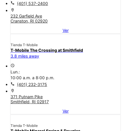
call
(401) 537-2400
location_on
232 Garfield Ave
Cranston, RI 02920
Ver
Tienda T-Mobile
T-Mobile The Crossing at Smithfield
3.8 miles away
access_time
Lun.:
10:00 a.m. a 8:00 p.m.
call
(401) 232-3175
location_on
371 Putnam Pike
Smithfield, RI 02917
Ver
Tienda T-Mobile
T-Mobile Mineral Spring & Douglas