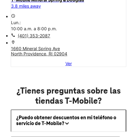
3.8 miles away
access_time
Lun.:
10:00 a.m. a 8:00 p.m.
call
(401) 353-2087
location_on
1660 Mineral Spring Ave
North Providence, RI 02904
Ver
¿Tienes preguntas sobre las
tiendas T-Mobile?
¿Puedo obtener descuentos en mi teléfono o
servicio de T-Mobile?