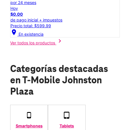
por 24 meses
Hoy
$0.00
de pago inicial + impuestos
Precio total: $599.99
location_on
En existencia
chevron_right
Ver todos los productos
Categorías destacadas
en T-Mobile Johnston
Plaza
Smartphones
Tablets