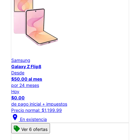
Samsung
Galaxy Z Flip8
Desde
$50.00 al mes
por 24 meses
Hoy
$0.00
de pago inicial + impuestos
Precio normal: $1,199.99
location_on
En existencia
Ver 6 ofertas