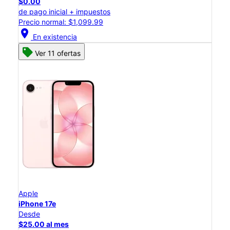
$0.00
de pago inicial + impuestos
Precio normal: $1,099.99
location_on
En existencia
Ver 11 ofertas
Apple
iPhone 17e
Desde
$25.00 al mes