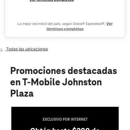
Sáb.:
10:00 a.m. a 7:00 p.m.
De
Dom.:
12:00 p.m. a 6:00 p.m.
location_on
1410 Atwood Ave Johnston, RI 02919
Ver
La mejor red móvil del país, según Ookla® Speedtest®.
términos completos
Todas las ubicaciones
Promociones destacadas
en T-Mobile Johnston
Plaza
EXCLUSIVO POR INTERNET