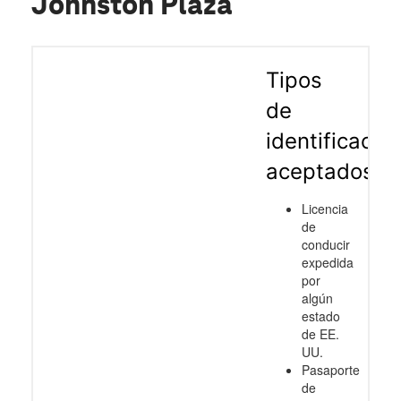
Johnston Plaza
Tipos
de
identificació
aceptados
Licencia
de
conducir
expedida
por
algún
estado
de EE.
UU.
Pasaporte
de