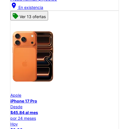
location_on
En existencia
Ver 13 ofertas
Apple
iPhone 17 Pro
Desde
$45.84 al mes
por 24 meses
Hoy