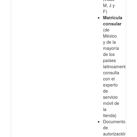
M, J y
F)
Matrícula
consular
(de
México
y de la
mayoría
de los
países
latinoamericanos
consulta
con el
experto
de
servicio
móvil de
la
tienda)
Documento
de
autorización