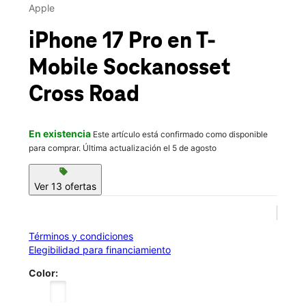
Mié.:
10:00 a.m. a 8:00 p.m.
Apple
location_on
1199 Pontiac Ave Cranston, RI 02920
iPhone 17 Pro
en T-
Mobile
Sockanosset
Cross Road
En existencia
Este artículo está confirmado como disponible
para comprar. Última actualización el 5 de agosto
sell
Ver 13 ofertas
Términos y condiciones
Elegibilidad para financiamiento
Color: