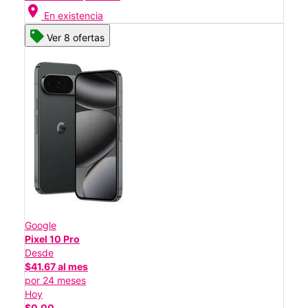
location_on
En existencia
Ver 8 ofertas
Google
Pixel 10 Pro
Desde
$41.67 al mes
por 24 meses
Hoy
$0.00