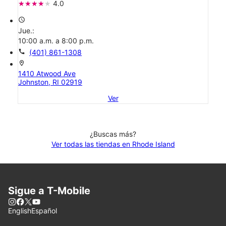
4.0
access_time
Jue.:
10:00 a.m. a 8:00 p.m.
call
(401) 861-1308
location_on
1410 Atwood Ave
Johnston, RI 02919
Ver
¿Buscas más?
Ver todas las tiendas en Rhode Island