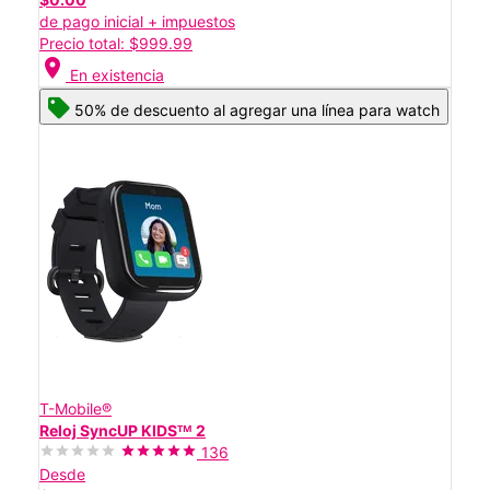
de pago inicial + impuestos
Precio total: $999.99
location_on
En existencia
50% de descuento al agregar una línea para watch
T-Mobile®
Reloj SyncUP KIDSᵀᴹ 2
136
Desde