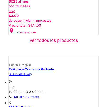
$7.25 al mes
por 24 meses
Hoy
$0.00
de pago inicial + impuestos
Precio total: $174.00
location_on
En existencia
Ver todos los productos
Tienda T-Mobile
T-Mobile Cranston Parkade
3.0 miles away
access_time
Jue.:
10:00 a.m. a 8:00 p.m.
call
(401) 537-2400
location_on