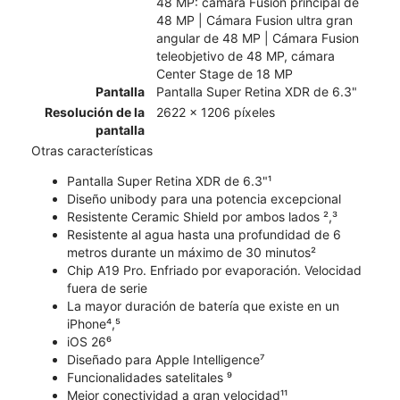
48 MP: cámara Fusion principal de
48 MP | Cámara Fusion ultra gran
angular de 48 MP | Cámara Fusion
teleobjetivo de 48 MP, cámara
Center Stage de 18 MP
Pantalla
Pantalla Super Retina XDR de 6.3"
Resolución de la
2622 x 1206 píxeles
pantalla
Otras características
Pantalla Super Retina XDR de 6.3"¹
Diseño unibody para una potencia excepcional
Resistente Ceramic Shield por ambos lados ²,³
Resistente al agua hasta una profundidad de 6
metros durante un máximo de 30 minutos²
Chip A19 Pro. Enfriado por evaporación. Velocidad
fuera de serie
La mayor duración de batería que existe en un
iPhone⁴,⁵
iOS 26⁶
Diseñado para Apple Intelligence⁷
Funcionalidades satelitales ⁹
Mejor conectividad a gran velocidad¹¹