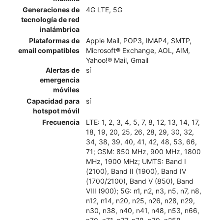
Generaciones de
4G LTE, 5G
tecnología de red
inalámbrica
Plataformas de
Apple Mail, POP3, IMAP4, SMTP,
email compatibles
Microsoft® Exchange, AOL, AIM,
Yahoo!® Mail, Gmail
Alertas de
sí
emergencia
móviles
Capacidad para
sí
hotspot móvil
Frecuencia
LTE: 1, 2, 3, 4, 5, 7, 8, 12, 13, 14, 17,
18, 19, 20, 25, 26, 28, 29, 30, 32,
34, 38, 39, 40, 41, 42, 48, 53, 66,
71; GSM: 850 MHz, 900 MHz, 1800
MHz, 1900 MHz; UMTS: Band I
(2100), Band II (1900), Band IV
(1700/2100), Band V (850), Band
VIII (900); 5G: n1, n2, n3, n5, n7, n8,
n12, n14, n20, n25, n26, n28, n29,
n30, n38, n40, n41, n48, n53, n66,