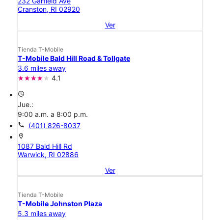
232 Garfield Ave
Cranston, RI 02920
Ver
Tienda T-Mobile
T-Mobile Bald Hill Road & Tollgate
3.6 miles away
4.1
access_time
Jue.:
9:00 a.m. a 8:00 p.m.
call
(401) 826-8037
location_on
1087 Bald Hill Rd
Warwick, RI 02886
Ver
Tienda T-Mobile
T-Mobile Johnston Plaza
5.3 miles away