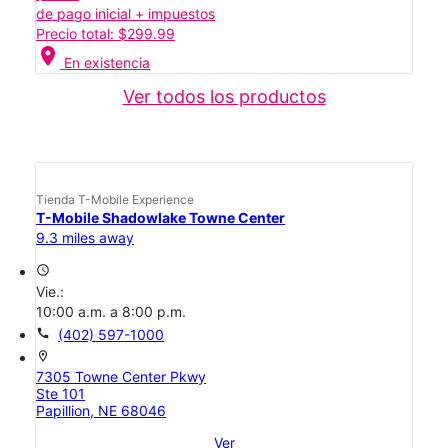
de pago inicial + impuestos
Precio total: $299.99
location_on
En existencia
Ver todos los productos
Tienda T-Mobile Experience
T-Mobile Shadowlake Towne Center
9.3 miles away
access_time
Vie.:
10:00 a.m. a 8:00 p.m.
call
(402) 597-1000
location_on
7305 Towne Center Pkwy
Ste 101
Papillion, NE 68046
Ver