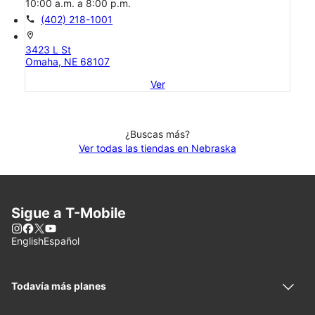
10:00 a.m. a 8:00 p.m.
call
(402) 218-1001
location_on
3423 L St
Omaha, NE 68107
Ver
¿Buscas más?
Ver todas las tiendas en Nebraska