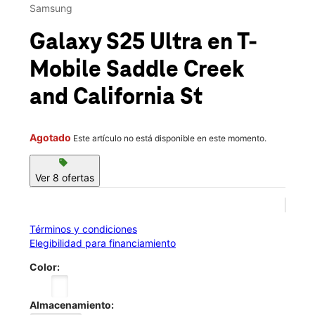
Jue.:
10:00 a.m. a 8:00 p.m.
Samsung
location_on
530 N Saddle Creek Rd Omaha, NE 68131
Galaxy S25 Ultra
en T-
Mobile
Saddle Creek
and California St
Agotado
Este artículo no está disponible en este momento.
sell
Ver 8 ofertas
Términos y condiciones
Elegibilidad para financiamiento
Color:
Almacenamiento: