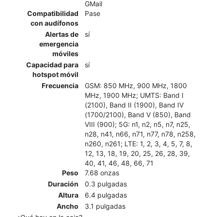
GMail
Compatibilidad
Pase
con audífonos
Alertas de
sí
emergencia
móviles
Capacidad para
sí
hotspot móvil
Frecuencia
GSM: 850 MHz, 900 MHz, 1800
MHz, 1900 MHz; UMTS: Band I
(2100), Band II (1900), Band IV
(1700/2100), Band V (850), Band
VIII (900); 5G: n1, n2, n5, n7, n25,
n28, n41, n66, n71, n77, n78, n258,
n260, n261; LTE: 1, 2, 3, 4, 5, 7, 8,
12, 13, 18, 19, 20, 25, 26, 28, 39,
40, 41, 46, 48, 66, 71
Peso
7.68 onzas
Duración
0.3 pulgadas
Altura
6.4 pulgadas
Ancho
3.1 pulgadas