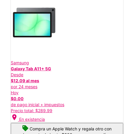
Samsung
Galaxy Tab A11+ 5G
Desde
$12.09 al mes
por 24 meses
Hoy
$0.00
de pago inicial + impuestos
Precio total: $289.99
location_on
En existencia
Compra un Apple Watch y regala otro con