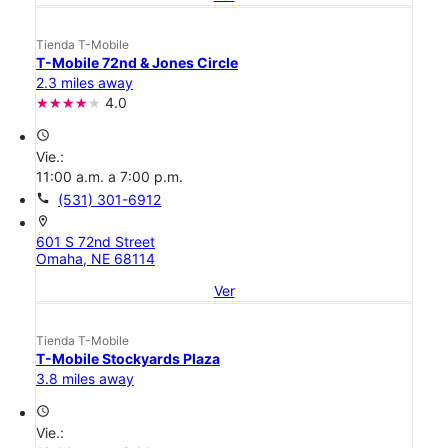
Tienda T-Mobile
T-Mobile 72nd & Jones Circle
2.3 miles away
4.0
access_time
Vie.:
11:00 a.m. a 7:00 p.m.
call
(531) 301-6912
location_on
601 S 72nd Street
Omaha, NE 68114
Ver
Tienda T-Mobile
T-Mobile Stockyards Plaza
3.8 miles away
access_time
Vie.: