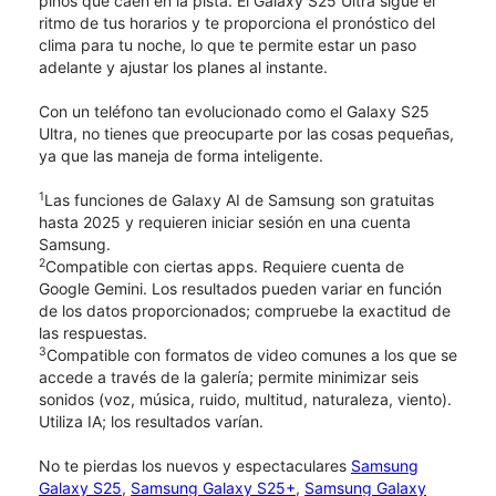
pinos que caen en la pista. El Galaxy S25 Ultra sigue el
ritmo de tus horarios y te proporciona el pronóstico del
clima para tu noche, lo que te permite estar un paso
adelante y ajustar los planes al instante.
Con un teléfono tan evolucionado como el Galaxy S25
Ultra, no tienes que preocuparte por las cosas pequeñas,
ya que las maneja de forma inteligente.
1
Las funciones de Galaxy AI de Samsung son gratuitas
hasta 2025 y requieren iniciar sesión en una cuenta
Samsung.
2
Compatible con ciertas apps. Requiere cuenta de
Google Gemini. Los resultados pueden variar en función
de los datos proporcionados; compruebe la exactitud de
las respuestas.
3
Compatible con formatos de video comunes a los que se
accede a través de la galería; permite minimizar seis
sonidos (voz, música, ruido, multitud, naturaleza, viento).
Utiliza IA; los resultados varían.
No te pierdas los nuevos y espectaculares
Samsung
Galaxy S25
,
Samsung Galaxy S25+
,
Samsung Galaxy