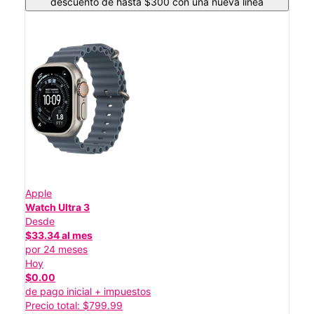
descuento de hasta $300 con una nueva línea
Apple
Watch Ultra 3
Desde
$33.34 al mes
por 24 meses
Hoy
$0.00
de pago inicial + impuestos
Precio total: $799.99