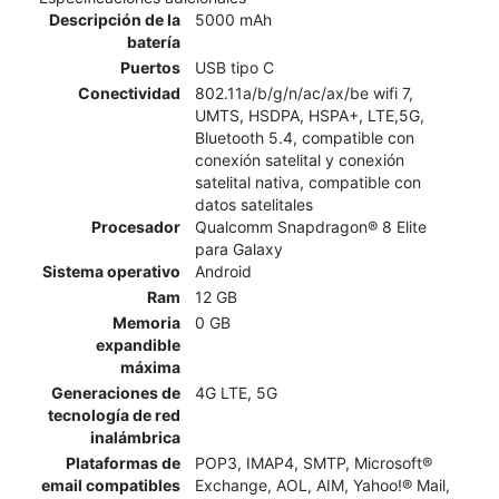
Descripción de la
5000 mAh
batería
Puertos
USB tipo C
Conectividad
802.11a/b/g/n/ac/ax/be wifi 7,
UMTS, HSDPA, HSPA+, LTE,5G,
Bluetooth 5.4, compatible con
conexión satelital y conexión
satelital nativa, compatible con
datos satelitales​​​​​​​
Procesador
Qualcomm Snapdragon® 8 Elite
para Galaxy
Sistema operativo
Android
Ram
12 GB
Memoria
0 GB
expandible
máxima
Generaciones de
4G LTE, 5G
tecnología de red
inalámbrica
Plataformas de
POP3, IMAP4, SMTP, Microsoft®
email compatibles
Exchange, AOL, AIM, Yahoo!® Mail,