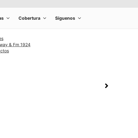
es
nway & Fm 1924
uctos
rge product image at a time. Use the Previous and Next buttons to m
olumn of small thumbnails. Selecting a thumbnail will change the main 