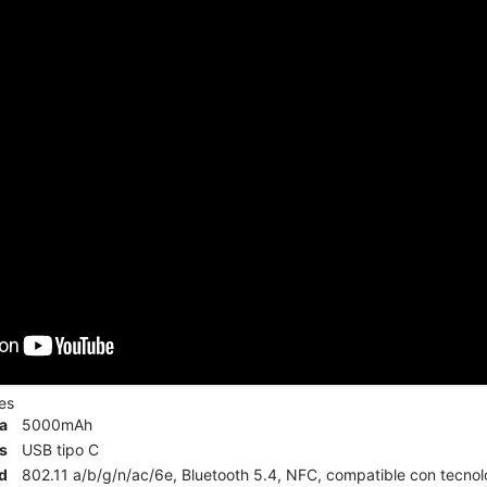
es
ía
5000mAh
s
USB tipo C
d
802.11 a/b/g/n/ac/6e, Bluetooth 5.4, NFC, compatible con tecnolog