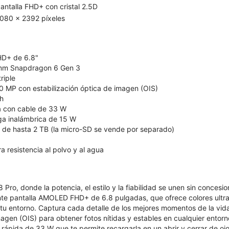
antalla FHD+ con cristal 2.5D
080 x 2392 píxeles
HD+ de 6.8"
mm Snapdragon 6 Gen 3
riple
50 MP con estabilización óptica de imagen (OIS)
h
 con cable de 33 W
ga inalámbrica de 15 W
de hasta 2 TB (la micro-SD se vende por separado)
ra resistencia al polvo y al agua
ro, donde la potencia, el estilo y la fiabilidad se unen sin concesiones.​
nte pantalla AMOLED FHD+ de 6.8 pulgadas, que ofrece colores ultra
tu entorno. Captura cada detalle de los mejores momentos de la vid
magen (OIS) para obtener fotos nítidas y estables en cualquier ento
ápida de 33 W que te permite recargarla en un abrir y cerrar de oj