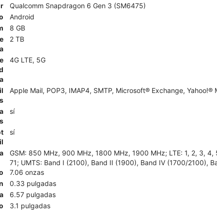
r
Qualcomm Snapdragon 6 Gen 3 (SM6475)
o
Android
m
8 GB
e
2 TB
a
e
4G LTE, 5G
d
a
l
Apple Mail, POP3, IMAP4, SMTP, Microsoft® Exchange, Yahoo!® M
s
a
sí
s
t
sí
l
a
GSM: 850 MHz, 900 MHz, 1800 MHz, 1900 MHz; LTE: 1, 2, 3, 4, 5, 7,
71; UMTS: Band I (2100), Band II (1900), Band IV (1700/2100), B
o
7.06 onzas
n
0.33 pulgadas
a
6.57 pulgadas
o
3.1 pulgadas