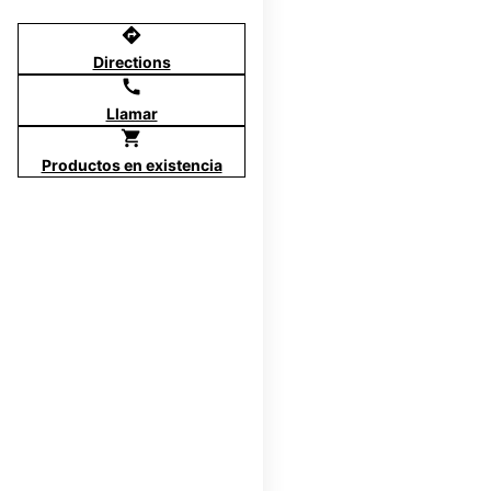
directions
Directions
call
Llamar
shopping_cart
Productos en existencia