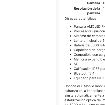
Pantalla
P
Resolución de la
1
pantalla
Otras características
Pantalla AMOLED F
Procesador Qualco
Sistema de cámara t
Lente principal de 
Batería de 5000 mA
Capacidad de carga
Compatible con car
Memoria expandible 
5G
Calificación IP67 pa
Bluetooth 5.4
Equipado para NFC
Conoce el T-Mobile Revvl 8 P
esfuerzo en la impresiona
ajusta automáticamente a 
estabilización óptica de i
de 5000 mAh y una carga r