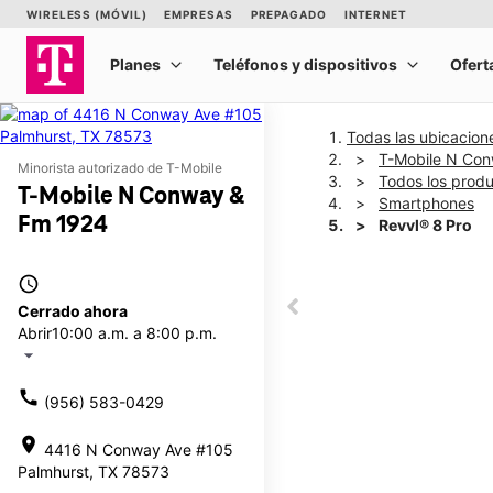
Todas las ubicacion
T-Mobile N Co
Minorista autorizado de T-Mobile
Todos los prod
T-Mobile N Conway &
Smartphones
Fm 1924
Revvl® 8 Pro
access_time
This carousel shows one la
Cerrado ahora
This carousel contains a c
Abrir
10:00 a.m. a 8:00 p.m.
arrow_drop_down
call
(956) 583-0429
location_on
4416 N Conway Ave #105
Palmhurst, TX 78573