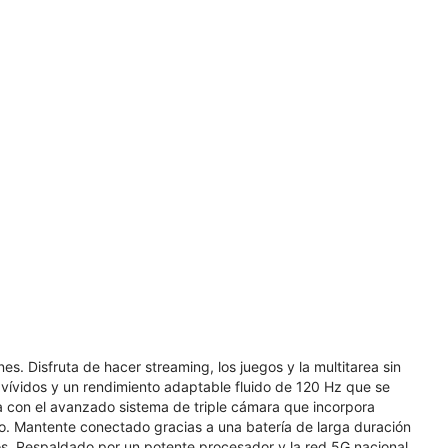
​​​​​​ Disfruta de hacer streaming, los juegos y la multitarea sin
vívidos y un rendimiento adaptable fluido de 120 Hz que se
a con el avanzado sistema de triple cámara que incorpora
rno. Mantente conectado gracias a una batería de larga duración
os. Respaldado por un potente procesador y la red 5G nacional