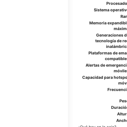
Procesado
Sistema operativ
Ra
Memoria expandibl
máxim
Generaciones d
tecnología de re
inalámbric
Plataformas de emai
compatible
Alertas de emergenci
móvile
Capacidad para hotspo
móvi
Frecuenci
Pes
Duració
Altur
Anch
¿Qué hay en la caja?