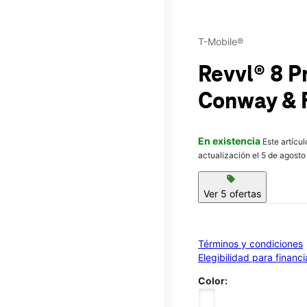
T-Mobile®
Revvl® 8 P
Conway & 
En existencia
Este artícu
actualización el 5 de agosto
sell
Ver 5 ofertas
Términos y condiciones
Elegibilidad para financ
Color: