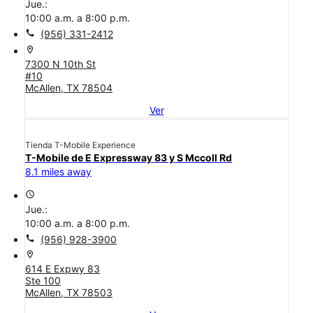
Jue.:
10:00 a.m. a 8:00 p.m.
call
(956) 331-2412
location_on
7300 N 10th St
#10
McAllen, TX 78504
Ver
Tienda T-Mobile Experience
T-Mobile de E Expressway 83 y S Mccoll Rd
8.1 miles away
access_time
Jue.:
10:00 a.m. a 8:00 p.m.
call
(956) 928-3900
location_on
614 E Expwy 83
Ste 100
McAllen, TX 78503