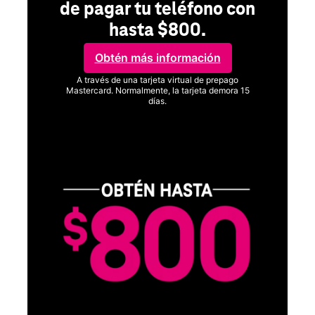
de pagar tu teléfono con
hasta $800.
Obtén más información
A través de una tarjeta virtual de prepago
Mastercard. Normalmente, la tarjeta demora 15
días.
Ver términos completos
SA
D
S
Obt
fun
O