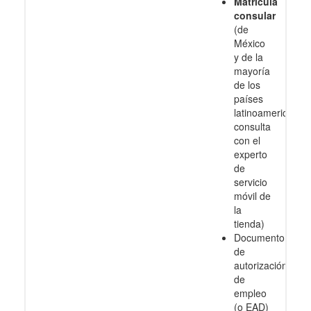
Matrícula
consular
(de
México
y de la
mayoría
de los
países
latinoamericanos
consulta
con el
experto
de
servicio
móvil de
la
tienda)
Documento
de
autorización
de
empleo
(o EAD)