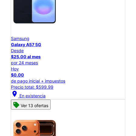
Samsung
Galaxy A57 5G
Desde
$25.00 al mes
por 24 meses
Hoy
$0.00
de pago inicial + impuestos
Precio total: $599.99
location_on
En existencia
Ver 13 ofertas