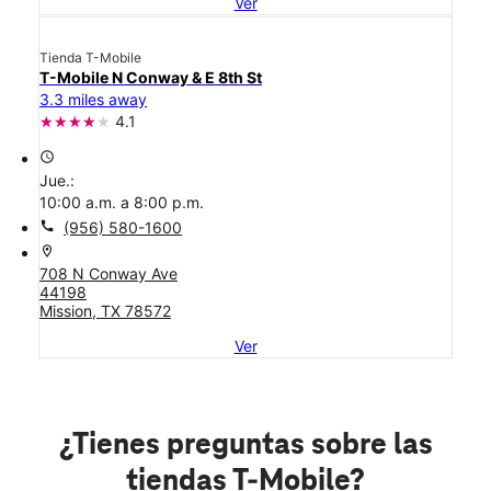
Ver
Tienda T-Mobile
T-Mobile N Conway & E 8th St
3.3 miles away
4.1
access_time
Jue.:
10:00 a.m. a 8:00 p.m.
call
(956) 580-1600
location_on
708 N Conway Ave
44198
Mission, TX 78572
Ver
¿Tienes preguntas sobre las
tiendas T-Mobile?