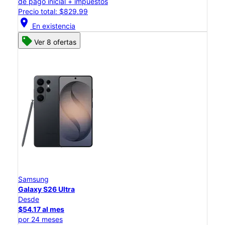
de pago inicial + impuestos
Precio total: $829.99
location_on
En existencia
Ver 8 ofertas
Samsung
Galaxy S26 Ultra
Desde
$54.17 al mes
por 24 meses