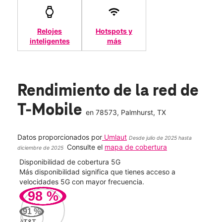
Relojes
Hotspots y
inteligentes
más
Rendimiento de la red de
T-Mobile
en
78573
, Palmhurst, TX
Datos proporcionados por
Umlaut
Desde julio de 2025 hasta
Consulte el
mapa de cobertura
diciembre de 2025
Disponibilidad de cobertura 5G
Velo
ad
Más disponibilidad significa que tienes acceso a
Mayo
le.
velocidades 5G con mayor frecuencia.
vide
98
%
103
91
%
Mbp
AT&T