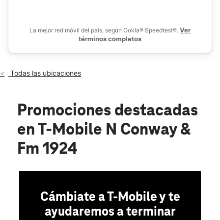
Mié.:
10:00 a.m. a 8:00 p.m.
location_on
4416 N Conway Ave #105 Palmhurst, TX 78573
Ver
La mejor red móvil del país, según Ookla® Speedtest®.
términos completos
Todas las ubicaciones
Promociones destacadas
en T-Mobile N Conway &
Fm 1924
Cámbiate a T-Mobile y te
ayudaremos a terminar