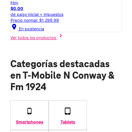
Hoy
$0.00
de pago inicial + impuestos
Precio normal: $1,299.99
location_on
En existencia
chevron_right
Ver todos los productos
Categorías destacadas
en T-Mobile N Conway &
Fm 1924
Smartphones
Tablets