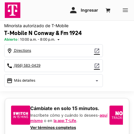
Minorista autorizado de T-Mobile
T-Mobile N Conway & Fm 1924
Abierto
:
10:00 a.m. - 8:00 p.m.
arrow_drop_down
location_on
open_in_new
Directions
call
open_in_new
(956) 583-0429
storefront
arrow_drop_down
Más detalles
Abrir
access_time
Jue.:
10:00 a.m. a 8:00 p.m.
Vie.:
10:00 a.m. a 8:00 p.m.
​​​​​​​Cámbiate en solo 15 minutos.
Si
Sáb.:
10:00 a.m. a 8:00 p.m.
un
Inscríbete cómo y cuándo lo desees-
aquí
Dom.:
11:00 a.m. a 6:00 p.m.
mismo
o en
la app T-Life
.
Us
Lun.:
10:00 a.m. a 8:00 p.m.
en
Ver términos completos
Mar.:
10:00 a.m. a 8:00 p.m.
De