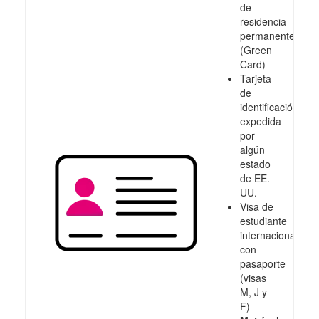
de
residencia
permanente
(Green
Card)
Tarjeta
de
identificación
expedida
por
algún
estado
de EE.
UU.
Visa de
estudiante
internacional
con
pasaporte
(visas
M, J y
F)