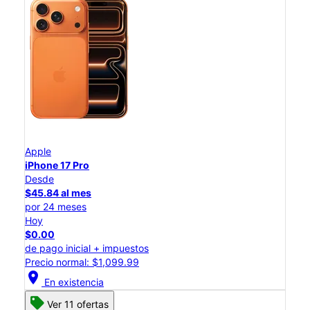
Apple
iPhone 17 Pro
Desde
$45.84 al mes
por 24 meses
Hoy
$0.00
de pago inicial + impuestos
Precio normal: $1,099.99
location_on
En existencia
Ver 11 ofertas