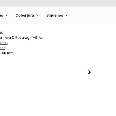
es
t Ave & Beverage Hill Av
uctos
ntes
11 46 mm
rge product image at a time. Use the Previous and Next buttons to m
olumn of small thumbnails. Selecting a thumbnail will change the main 