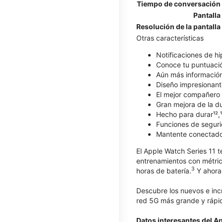
Tiempo de conversación
Pantalla
Resolución de la pantalla
Otras características
Notificaciones de hi
Conoce tu puntuaci
Aún más información 
Diseño impresionant
El mejor compañero 
Gran mejora de la dur
Hecho para durar¹²,¹
Funciones de seguri
Mantente conectad
El Apple Watch Series 11 t
entrenamientos con métric
3
horas de batería.
Y ahora 
Descubre los nuevos e inc
red 5G más grande y rápid
Datos interesantes del A