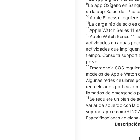
9
La app Oxígeno en Sangre
en la app Salud del iPhone
10
Apple Fitness+ requiere 
11
La carga rápida solo es 
12
Apple Watch Series 11 es
13
Apple Watch Series 11 ti
actividades en aguas poco
actividades que impliquen
tiempo. Consulta support.
polvo.
14
Emergencia SOS requiere
modelos de Apple Watch co
Algunas redes celulares p
red celular en particular o
llamadas de emergencia po
15
Se requiere un plan de s
variar de acuerdo con la d
support.apple.com/HT20757
Especificaciones adicional
Descripción