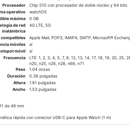
Procesador
Chip S10 con procesador de doble núcleo y 64 bits
ema operativo
watchOS
dible máxima
0 GB
ología de red
4G LTE, 5G
inalámbrica
l compatibles
Apple Mail, POP3, IMAP4, SMTP, Microsoft® Exchange
encia móviles
sí
otspot móvil
sí
Frecuencia
LTE: 1, 2, 3, 4, 5, 7, 8, 12, 13, 14, 17, 18, 19, 20, 25, 
n20, n25, n26, n28, n66, n71
Peso
1.04 onzas
Duración
0.38 pulgadas
Altura
1.81 pulgadas
Ancho
1.53 pulgadas
 11 de 46 mm
nética rápida con conector USB-C para Apple Watch (1 m)