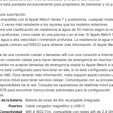
 está pensada exclusivamente para propósitos de bienestar y no p
.
una suscripción.
compatible con el Apple Watch Series 7 y posteriores, cualquier mod
 2 veces más resistente a los rayones que los modelos anteriores.
ene una clasificación de resistencia al agua de 50 metros según la 
 profundas, como nadar en una piscina o en el mar. El Apple Watch S
 agua a alta velocidad o inmersión profunda. La resistencia al agua
apple.com/en-us/109522 para obtener más información. El Apple Watch
 de una conexión celular o llamadas wifi con una conexión a Intern
n conexión celular para hacer llamadas de emergencia en muchos lu
odrían no aceptar llamadas de emergencia desde tu Apple Watch si e
 no está configurado para funcionar en ella, si no está configurado par
r IMS. Para obtener más información, visita support.apple.com/es-
ervicio móvil para tener servicio celular. Comuníquese con su prove
isponibilidad de la red. Consulta los operadores de telefonía móvil pa
8 para encontrar instrucciones adicionales para la configuración
es
 de la batería
Batería de iones de litio recargable integrada
Puertos
Cable cargador magnético a USB-C
Conectividad
Wifi 4 (802.11n), compatible con redes wifi de 2.4 G