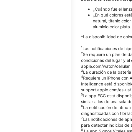
¿Cuándo fue el lanz
¿En qué colores está
natural, titanio colo
aluminio color plata
*La disponibilidad de col
1
Las notificaciones de hi
2
Se requiere un plan de d
condiciones del lugar y el
apple.com/watch/cellular.
3
La duración de la batería
4
Requiere un iPhone con Ap
Intelligence está disponib
support.apple.com/es-us/12
5
La app ECG está disponib
similar a los de una sola
6
La notificación de ritmo
diagnosticadas con fibrilac
7
Las notificaciones de apn
para detectar indicios d
8
La app Signos Vitales es