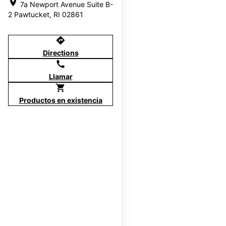
location_on
7a Newport Avenue Suite B-
2 Pawtucket, RI 02861
directions
Directions
call
Llamar
shopping_cart
Productos en existencia