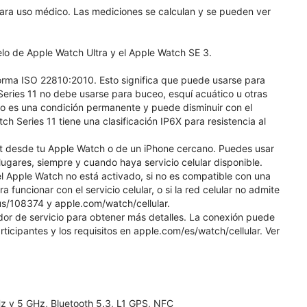
ara uso médico. Las mediciones se calculan y se pueden ver
elo de Apple Watch Ultra y el Apple Watch SE 3.
norma ISO 22810:2010. Esto significa que puede usarse para
eries 11 no debe usarse para buceo, esquí acuático u otras
 no es una condición permanente y puede disminuir con el
 Series 11 tiene una clasificación IP6X para resistencia al
et desde tu Apple Watch o de un iPhone cercano. Puedes usar
gares, siempre y cuando haya servicio celular disponible.
l Apple Watch no está activado, si no es compatible con una
a funcionar con el servicio celular, o si la red celular no admite
us/108374 y apple.com/watch/cellular.
edor de servicio para obtener más detalles. La conexión puede
rticipantes y los requisitos en apple.com/es/watch/cellular. Ver
Hz y 5 GHz, Bluetooth 5.3, L1 GPS, NFC