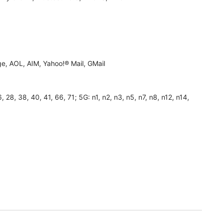
, AOL, AIM, Yahoo!® Mail, GMail
26, 28, 38, 40, 41, 66, 71; 5G: n1, n2, n3, n5, n7, n8, n12, n14,