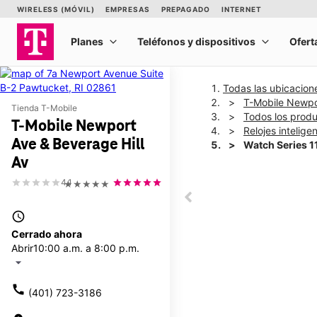
Todas las ubicacion
T-Mobile Newpor
Tienda T-Mobile
Todos los prod
T-Mobile Newport
Relojes intelige
Ave & Beverage Hill
Watch Series 
Av
4.1
★★★★★
This carousel shows one la
This carousel contains a c
access_time
Cerrado ahora
Abrir
10:00 a.m. a 8:00 p.m.
arrow_drop_down
call
(401) 723-3186