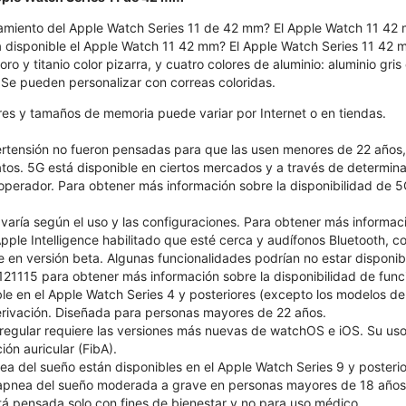
amiento del Apple Watch Series 11 de 42 mm? El Apple Watch 11 42 
 disponible el Apple Watch 11 42 mm? El Apple Watch Series 11 42 mm 
r oro y titanio color pizarra, y cuatro colores de aluminio: aluminio gr
. Se pueden personalizar con correas coloridas.
ores y tamaños de memoria puede variar por Internet o en tiendas.
pertensión no fueron pensadas para que las usen menores de 22 años
atos. 5G está disponible en ciertos mercados y a través de determin
 operador. Para obtener más información sobre la disponibilidad de 5
 varía según el uso y las configuraciones. Para obtener más informac
ple Intelligence habilitado que esté cerca y audífonos Bluetooth, con
le en versión beta. Algunas funcionalidades podrían no estar disponib
1115 para obtener más información sobre la disponibilidad de funcio
le en el Apple Watch Series 4 y posteriores (excepto los modelos 
 derivación. Diseñada para personas mayores de 22 años.
 irregular requiere las versiones más nuevas de watchOS e iOS. Su 
ión auricular (FibA).
ea del sueño están disponibles en el Apple Watch Series 9 y posterio
e apnea del sueño moderada a grave en personas mayores de 18 años
tá pensada solo con fines de bienestar y no para uso médico.