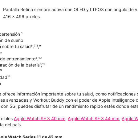
Pantalla Retina siempre activa con OLED y LTPO3 con ángulo de vi
416 x 496 píxeles
pertensión ¹
ón de sueño
sobre tu salud⁶,⁷,⁸,⁹
e
de entrenamiento⁴,¹⁰
ación de la batería³,¹¹
³
dad¹⁴
o
e ofrece información importante sobre tu salud, como notificaciones 
as avanzadas y Workout Buddy con el poder de Apple Intelligence d
con 5G, puedes disfrutar de un rendimiento rápido estés donde est
reíbles
Apple Watch SE 3 40 mm
,
Apple Watch SE 3 44 mm
,
Apple W
a del país.
pple Watch Series 11 de 42 mm