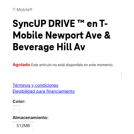
Mar.:
10:00 a.m. a 8:00 p.m.
This carousel contains a column of small thumbnails. Selecting 
Mié.:
10:00 a.m. a 8:00 p.m.
T-Mobile®
location_on
7a Newport Avenue Suite B-2 Pawtucket, RI 02861
SyncUP DRIVE ™
en T-
Mobile
Newport Ave &
Beverage Hill Av
Agotado
Este artículo no está disponible en este momento.
Términos y condiciones
Elegibilidad para financiamiento
Color:
Almacenamiento:
512MB