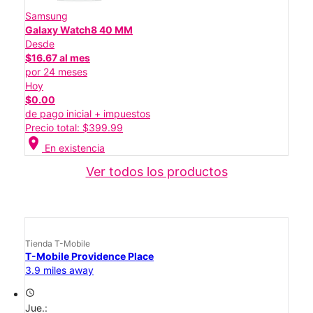
Samsung
Galaxy Watch8 40 MM
Desde
$16.67 al mes
por 24 meses
Hoy
$0.00
de pago inicial + impuestos
Precio total: $399.99
location_on
En existencia
Ver todos los productos
Tienda T-Mobile
T-Mobile Providence Place
3.9 miles away
access_time
Jue.: