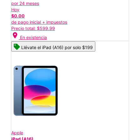
por 24 meses
Hoy
$0.00
de pago inicial + impuestos
Precio total: $599.99
location_on
En existencia
Llévate el iPad (A16) por solo $199
Apple
iPad (A16)