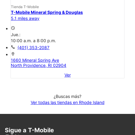
Tienda T-Mobile
T-Mobile Mineral Spring & Douglas
5.1 miles away
access_time
Jue.:
10:00 a.m. a 8:00 p.m.
call
(401) 353-2087
location_on
1660 Mineral Spring Ave
North Providence, RI 02904
Ver
¿Buscas más?
Ver todas las tiendas en Rhode Island