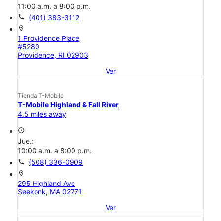
11:00 a.m. a 8:00 p.m.
call
(401) 383-3112
location_on
1 Providence Place
#5280
Providence, RI 02903
Ver
Tienda T-Mobile
T-Mobile Highland & Fall River
4.5 miles away
access_time
Jue.:
10:00 a.m. a 8:00 p.m.
call
(508) 336-0909
location_on
295 Highland Ave
Seekonk, MA 02771
Ver