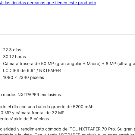
Ve las tiendas cercanas que tienen este producto
22.3 días
30.12 horas
Cámara trasera de 50 MP (gran angular + Macro) + 8 MP (ultra gra
LCD IPS de 6.9" / NXTPAPER
1080 x 2340 píxeles
n modos NXTPAPER exclusivos
odo el día con una batería grande de 5200 mAh
50 MP y cámara frontal de 32 MP
ento rápido de 8 núcleos
, claridad y rendimiento cómodo del TCL NXTPAPER 70 Pro. Su gran
dable a la vista. Con la tecla NXTPAPER exclusiva, puedes cambiar