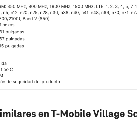
M: 850 MHz, 900 MHz, 1800 MHz, 1900 MHz; LTE: 1, 2, 3, 4, 5, 7, 12, 1
, n5, n12, n20, n25, n28, n30, n38, n40, n41, n48, n66, n70, n71, n7
700/2100), Band V (850)
3 onzas
31 pulgadas
67 pulgadas
15 pulgadas
pida
tipo C
IM
ción de seguridad del producto
imilares
en T-Mobile Village Sq