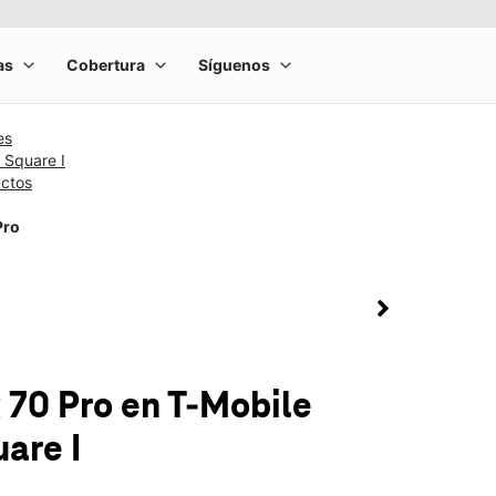
es
e Square I
uctos
Pro
rge product image at a time. Use the Previous and Next buttons to m
olumn of small thumbnails. Selecting a thumbnail will change the main 
 70 Pro
en T-Mobile
uare I