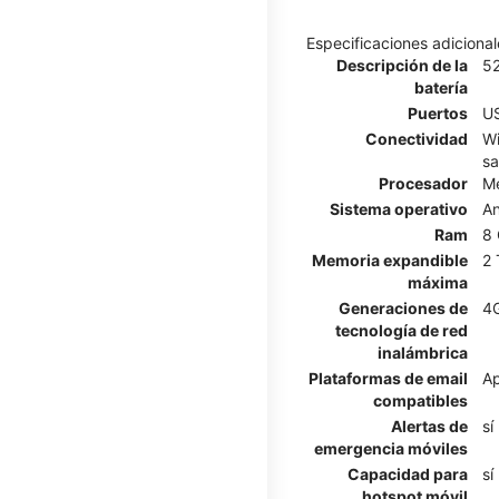
Especificaciones adicional
Descripción de la
5
batería
Puertos
US
Conectividad
Wi
sa
Procesador
Me
Sistema operativo
An
Ram
8
Memoria expandible
2 
máxima
Generaciones de
4G
tecnología de red
inalámbrica
Plataformas de email
Ap
compatibles
Alertas de
sí
emergencia móviles
Capacidad para
sí
hotspot móvil