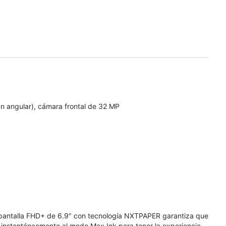
n angular), cámara frontal de 32 MP
 pantalla FHD+ de 6.9" con tecnología NXTPAPER garantiza que
 instantáneamente al modo Max Ink para tener la experiencia