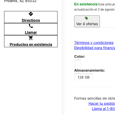
Phoenix, AZ 85032
En existencia
Este artícu
actualización el 2 de agosto
directions
sell
Directions
Ver 4 ofertas
call
Llamar
shopping_cart
Términos y condiciones
Productos en existencia
Elegibilidad para financ
Color:
Almacenamiento:
128 GB
​​​​​​​Formas sencillas de o
Hacer tu pedido
Llama al 1-8