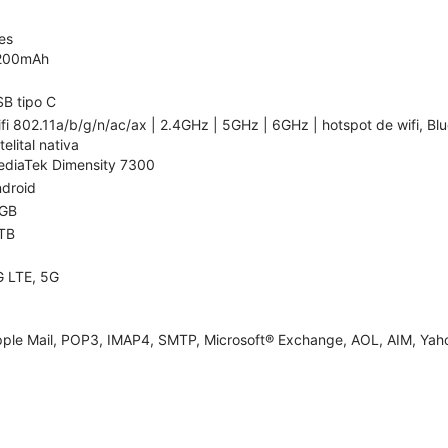
es
200mAh
B tipo C
fi 802.11a/b/g/n/ac/ax | 2.4GHz | 5GHz | 6GHz | hotspot de wifi, Bl
telital nativa
diaTek Dimensity 7300
droid
 GB
TB
 LTE, 5G
ple Mail, POP3, IMAP4, SMTP, Microsoft® Exchange, AOL, AIM, Yaho