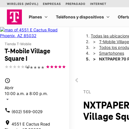
Todas las ubicacion
T-Mobile Villag
Tienda T-Mobile
Todos los prod
T-Mobile Village
Smartphones
Square I
NXTPAPER 70 
4.5
★★★★★
This carousel shows one la
access_time
This carousel contains a c
Abrir
TCL
10:00 a.m. a 8:00 p.m.
arrow_drop_down
NXTPAPER
call
(602) 569-0029
Village Sq
location_on
4551 E Cactus Road