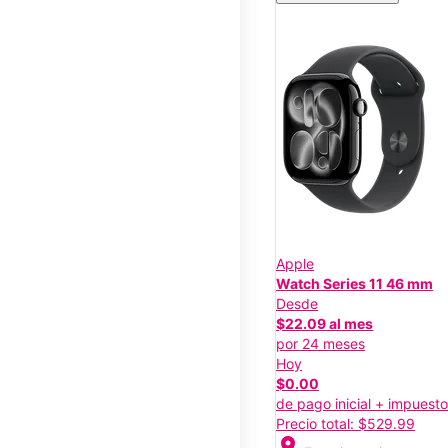
Apple
Watch Series 11 46 mm
Desde
$22.09 al mes
por 24 meses
Hoy
$0.00
de pago inicial + impuest
Precio total: $529.99
location_on