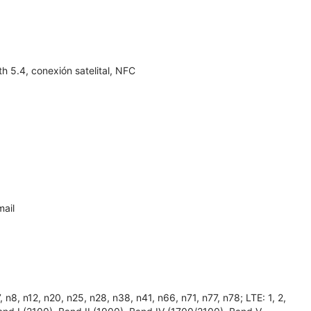
 5.4, conexión satelital, NFC
ail
, n12, n20, n25, n28, n38, n41, n66, n71, n77, n78; LTE: 1, 2,