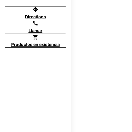
directions
Directions
call
Llamar
shopping_cart
Productos en existencia