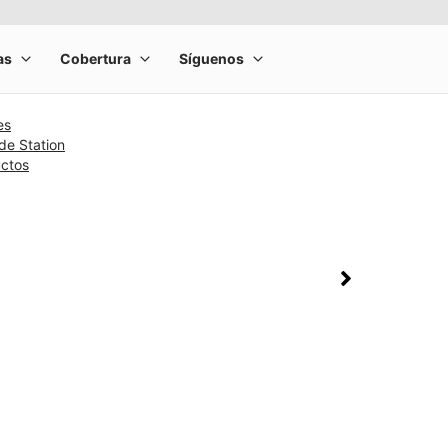
es
de Station
uctos
rge product image at a time. Use the Previous and Next buttons to m
olumn of small thumbnails. Selecting a thumbnail will change the main 