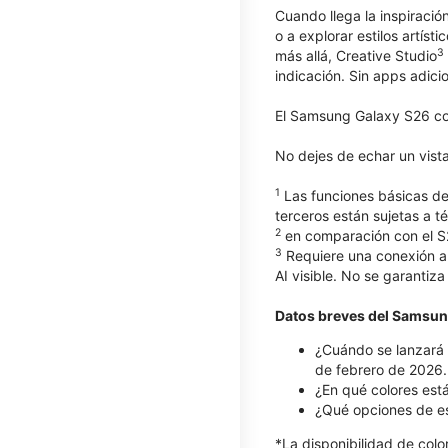
Cuando llega la inspiración
o a explorar estilos artís
3
más allá, Creative Studio
indicación. Sin apps adici
El Samsung Galaxy S26 com
No dejes de echar un vist
1
Las funciones básicas de
terceros están sujetas a t
2
en comparación con el S
3
Requiere una conexión a 
AI visible. No se garantiza
Datos breves del Samsun
¿Cuándo se lanzará 
de febrero de 2026.
¿En qué colores est
¿Qué opciones de e
*La disponibilidad de col