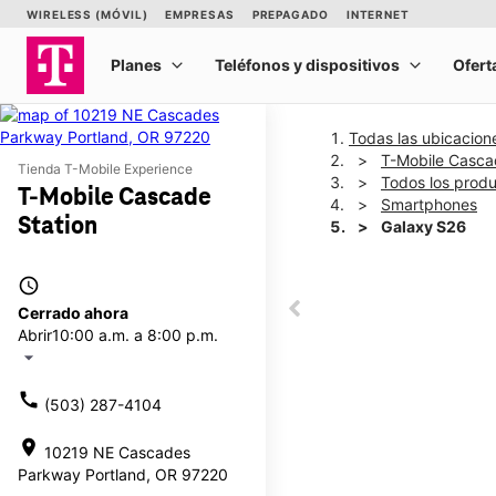
Todas las ubicacion
T-Mobile Casca
Tienda T-Mobile Experience
Todos los prod
T-Mobile Cascade
Smartphones
Station
Galaxy S26
access_time
This carousel shows one la
Cerrado ahora
This carousel contains a c
Abrir
10:00 a.m. a 8:00 p.m.
arrow_drop_down
call
(503) 287-4104
location_on
10219 NE Cascades
Parkway Portland, OR 97220