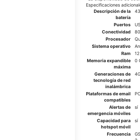
Especificaciones adicional
Descripción de la
4
batería
Puertos
US
Conectividad
80
Procesador
Qu
Sistema operativo
An
Ram
12
Memoria expandible
0 
máxima
Generaciones de
4G
tecnología de red
inalámbrica
Plataformas de email
PO
compatibles
Alertas de
sí
emergencia móviles
Capacidad para
sí
hotspot móvil
Frecuencia
GS