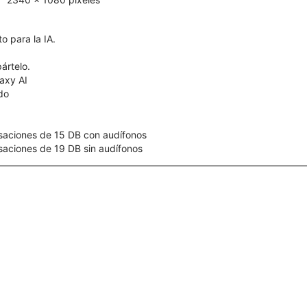
o para la IA.
ártelo.
axy AI
ído
saciones de 15 DB con audífonos
aciones de 19 DB sin audífonos