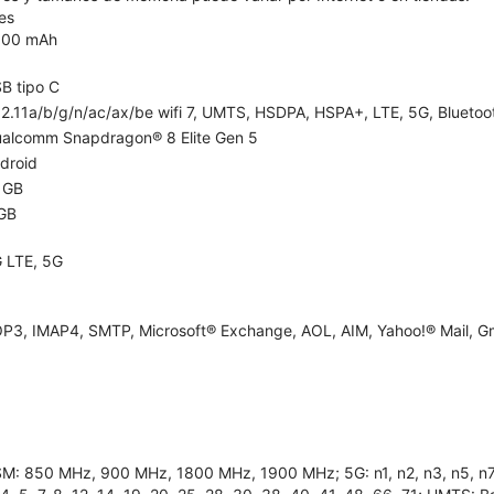
es
300 mAh
B tipo C
2.11a/b/g/n/ac/ax/be wifi 7, UMTS, HSDPA, HSPA+, LTE, 5G, Bluetooth
alcomm Snapdragon® 8 Elite Gen 5
droid
 GB
GB
 LTE, 5G
P3, IMAP4, SMTP, Microsoft® Exchange, AOL, AIM, Yahoo!® Mail, Gm
M: 850 MHz, 900 MHz, 1800 MHz, 1900 MHz; 5G: n1, n2, n3, n5, n7, n8