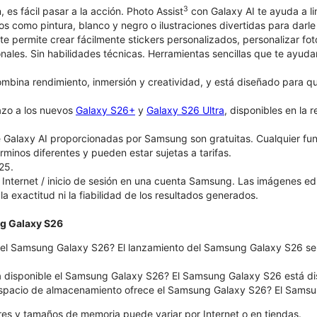
3
, es fácil pasar a la acción. Photo Assist
con Galaxy AI te ayuda a li
ticos como pintura, blanco y negro o ilustraciones divertidas para dar
te permite crear fácilmente stickers personalizados, personalizar fo
onales. Sin habilidades técnicas. Herramientas sencillas que te ayuda
bina rendimiento, inmersión y creatividad, y está diseñado para que 
azo a los nuevos
Galaxy S26+
y
Galaxy S26 Ultra
, disponibles en la 
 Galaxy AI proporcionadas por Samsung son gratuitas. Cualquier fu
érminos diferentes y pueden estar sujetas a tarifas.
25.
Internet / inicio de sesión en una cuenta Samsung. Las imágenes e
 la exactitud ni la fiabilidad de los resultados generados.
g Galaxy S26
el Samsung Galaxy S26? El lanzamiento del Samsung Galaxy S26 será
á disponible el Samsung Galaxy S26? El Samsung Galaxy S26 está dispo
spacio de almacenamiento ofrece el Samsung Galaxy S26? El Samsun
ores y tamaños de memoria puede variar por Internet o en tiendas.