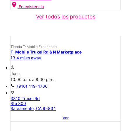
location_on
En existencia
Ver todos los productos
Tienda T-Mobile Experience
T-Mobile Truxel Rd & N Marketplace
13.4 miles away
access_time
Jue.:
10:00 a.m. a 8:00 p.m.
call
(916) 419-4700
location_on
3810 Truxel Rd
Ste 300
Sacramento, CA 95834
Ver