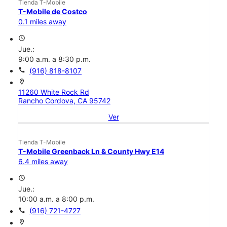
Tienda T-Mobile
T-Mobile de Costco
0.1 miles away
access_time
Jue.:
9:00 a.m. a 8:30 p.m.
call
(916) 818-8107
location_on
11260 White Rock Rd
Rancho Cordova, CA 95742
Ver
Tienda T-Mobile
T-Mobile Greenback Ln & County Hwy E14
6.4 miles away
access_time
Jue.:
10:00 a.m. a 8:00 p.m.
call
(916) 721-4727
location_on