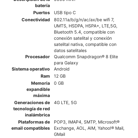
batería
Puertos
USB tipo C
Conectividad
802.11a/b/g/n/ac/ax/be wifi 7,
UMTS, HSDPA, HSPA+, LTE,5G,
Bluetooth 5.4, compatible con
conexión satelital y conexión
satelital nativa, compatible con
datos satelitales​​​​​​​
Procesador
Qualcomm Snapdragon® 8 Elite
para Galaxy
Sistema operativo
Android
Ram
12 GB
Memoria
0 GB
expandible
máxima
Generaciones de
4G LTE, 5G
tecnología de red
inalámbrica
Plataformas de
POP3, IMAP4, SMTP, Microsoft®
email compatibles
Exchange, AOL, AIM, Yahoo!® Mail,
GMail