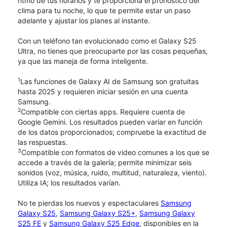
ritmo de tus horarios y te proporciona el pronóstico del
clima para tu noche, lo que te permite estar un paso
adelante y ajustar los planes al instante.
Con un teléfono tan evolucionado como el Galaxy S25
Ultra, no tienes que preocuparte por las cosas pequeñas,
ya que las maneja de forma inteligente.
1
Las funciones de Galaxy AI de Samsung son gratuitas
hasta 2025 y requieren iniciar sesión en una cuenta
Samsung.
2
Compatible con ciertas apps. Requiere cuenta de
Google Gemini. Los resultados pueden variar en función
de los datos proporcionados; compruebe la exactitud de
las respuestas.
3
Compatible con formatos de video comunes a los que se
accede a través de la galería; permite minimizar seis
sonidos (voz, música, ruido, multitud, naturaleza, viento).
Utiliza IA; los resultados varían.
No te pierdas los nuevos y espectaculares
Samsung
Galaxy S25
,
Samsung Galaxy S25+
,
Samsung Galaxy
S25 FE
y
Samsung Galaxy S25 Edge
, disponibles en la