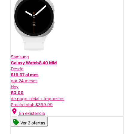
Samsung
Galaxy Watch8 40 MM
Desde
$16.67 al mes
por 24 meses
Hoy
$0.00
de pago inicial + impuestos
Precio total: $399.99
location_on
En existencia
Ver 2 ofertas