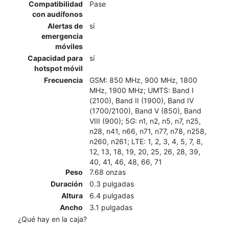
Compatibilidad
Pase
con audífonos
Alertas de
sí
emergencia
móviles
Capacidad para
sí
hotspot móvil
Frecuencia
GSM: 850 MHz, 900 MHz, 1800
MHz, 1900 MHz; UMTS: Band I
(2100), Band II (1900), Band IV
(1700/2100), Band V (850), Band
VIII (900); 5G: n1, n2, n5, n7, n25,
n28, n41, n66, n71, n77, n78, n258,
n260, n261; LTE: 1, 2, 3, 4, 5, 7, 8,
12, 13, 18, 19, 20, 25, 26, 28, 39,
40, 41, 46, 48, 66, 71
Peso
7.68 onzas
Duración
0.3 pulgadas
Altura
6.4 pulgadas
Ancho
3.1 pulgadas
¿Qué hay en la caja?