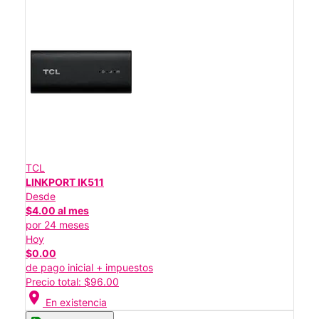
TCL
LINKPORT IK511
Desde
$4.00 al mes
por 24 meses
Hoy
$0.00
de pago inicial + impuestos
Precio total: $96.00
location_on
En existencia