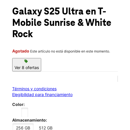
Mié.:
10:00 a.m. a 8:00 p.m.
location_on
Galaxy S25 Ultra
en T-
3110 Sunrise Blvd Ste 200 Rancho Cordova, CA 95742
Mobile
Sunrise & White
Rock
Agotado
Este artículo no está disponible en este momento.
sell
Ver 8 ofertas
Términos y condiciones
Elegibilidad para financiamiento
Color:
Almacenamiento:
256 GB
512 GB