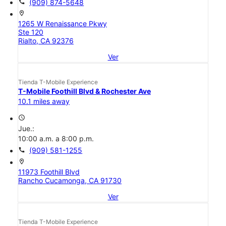
call
(909) 874-5648
location_on
1265 W Renaissance Pkwy
Ste 120
Rialto, CA 92376
Ver
Tienda T-Mobile Experience
T-Mobile Foothill Blvd & Rochester Ave
10.1 miles away
access_time
Jue.:
10:00 a.m. a 8:00 p.m.
call
(909) 581-1255
location_on
11973 Foothill Blvd
Rancho Cucamonga, CA 91730
Ver
Tienda T-Mobile Experience