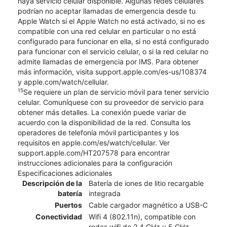
haya servicio celular disponible. Algunas redes celulares
podrían no aceptar llamadas de emergencia desde tu
Apple Watch si el Apple Watch no está activado, si no es
compatible con una red celular en particular o no está
configurado para funcionar en ella, si no está configurado
para funcionar con el servicio celular, o si la red celular no
admite llamadas de emergencia por IMS. Para obtener
más información, visita support.apple.com/es-us/108374
y apple.com/watch/cellular.
15
Se requiere un plan de servicio móvil para tener servicio
celular. Comuníquese con su proveedor de servicio para
obtener más detalles. La conexión puede variar de
acuerdo con la disponibilidad de la red. Consulta los
operadores de telefonía móvil participantes y los
requisitos en apple.com/es/watch/cellular. Ver
support.apple.com/HT207578 para encontrar
instrucciones adicionales para la configuración
Especificaciones adicionales
Descripción de la
Batería de iones de litio recargable
batería
integrada
Puertos
Cable cargador magnético a USB-C
Conectividad
Wifi 4 (802.11n), compatible con
redes wifi de 2.4 GHz y 5 GHz,