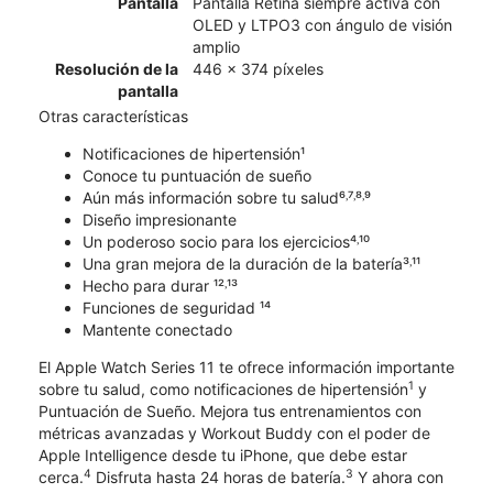
Pantalla
Pantalla Retina siempre activa con
OLED y LTPO3 con ángulo de visión
amplio
Resolución de la
446 x 374 píxeles
pantalla
Otras características
Notificaciones de hipertensión¹
Conoce tu puntuación de sueño
Aún más información sobre tu salud⁶˒⁷˒⁸˒⁹
Diseño impresionante
Un poderoso socio para los ejercicios⁴˒¹⁰
Una gran mejora de la duración de la batería³˒¹¹
Hecho para durar ¹²˒¹³
Funciones de seguridad ¹⁴
Mantente conectado
El Apple Watch Series 11 te ofrece información importante
1
sobre tu salud, como notificaciones de hipertensión
y
Puntuación de Sueño. Mejora tus entrenamientos con
métricas avanzadas y Workout Buddy con el poder de
Apple Intelligence desde tu iPhone, que debe estar
4
3
cerca.
Disfruta hasta 24 horas de batería.
Y ahora con