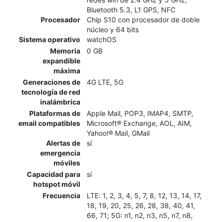
Bluetooth 5.3, L1 GPS, NFC
Procesador
Chip S10 con procesador de doble
núcleo y 64 bits
Sistema operativo
watchOS
Memoria
0 GB
expandible
máxima
Generaciones de
4G LTE, 5G
tecnología de red
inalámbrica
Plataformas de
Apple Mail, POP3, IMAP4, SMTP,
email compatibles
Microsoft® Exchange, AOL, AIM,
Yahoo!® Mail, GMail
Alertas de
sí
emergencia
móviles
Capacidad para
sí
hotspot móvil
Frecuencia
LTE: 1, 2, 3, 4, 5, 7, 8, 12, 13, 14, 17,
18, 19, 20, 25, 26, 28, 38, 40, 41,
66, 71; 5G: n1, n2, n3, n5, n7, n8,