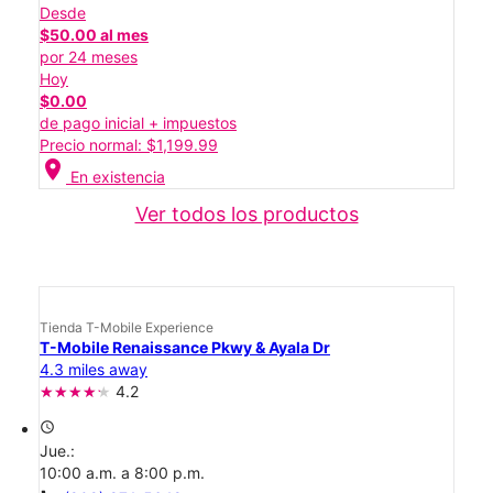
Desde
$50.00 al mes
por 24 meses
Hoy
$0.00
de pago inicial + impuestos
Precio normal: $1,199.99
location_on
En existencia
Ver todos los productos
Tienda T-Mobile Experience
T-Mobile Renaissance Pkwy & Ayala Dr
4.3 miles away
4.2
access_time
Jue.:
10:00 a.m. a 8:00 p.m.