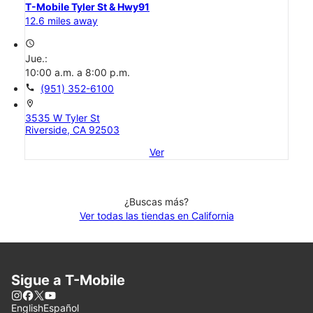
T-Mobile Tyler St & Hwy91
12.6 miles away
access_time
Jue.:
10:00 a.m. a 8:00 p.m.
call
(951) 352-6100
location_on
3535 W Tyler St
Riverside, CA 92503
Ver
¿Buscas más?
Ver todas las tiendas en California