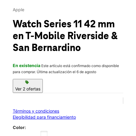
Mar.:
10:00 a.m. a 8:00 p.m.
This carousel contains a column of small thumbnails. Selecting 
Mié.:
10:00 a.m. a 8:00 p.m.
Apple
location_on
1420 S Riverside Ave Unit 8G Rialto, CA 92376
Watch Series 11 42 mm
en T-Mobile
Riverside &
San Bernardino
En existencia
Este artículo está confirmado como disponible
para comprar. Última actualización el 6 de agosto
sell
Ver 2 ofertas
Términos y condiciones
Elegibilidad para financiamiento
Color: