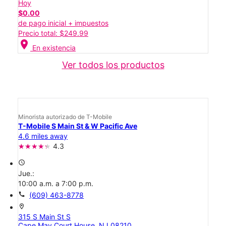
Hoy
$0.00
de pago inicial + impuestos
Precio total: $249.99
location_on
En existencia
Ver todos los productos
Minorista autorizado de T-Mobile
T-Mobile S Main St & W Pacific Ave
4.6 miles away
4.3
access_time
Jue.:
10:00 a.m. a 7:00 p.m.
call
(609) 463-8778
location_on
315 S Main St S
Cape May Court House, NJ 08210