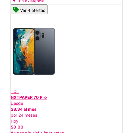
En existencia
Ver 4 ofertas
TCL
NXTPAPER 70 Pro
Desde
$8.34 al mes
por 24 meses
Hoy
$0.00
de pago inicial + impuestos