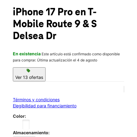
Mié.:
10:00 a.m. a 8:00 p.m.
location_on
iPhone 17 Pro
en T-
3167 Route 9 South Rio Grande, NJ 08242
Mobile
Route 9 & S
Delsea Dr
En existencia
Este artículo está confirmado como disponible
para comprar. Última actualización el 4 de agosto
sell
Ver 13 ofertas
Términos y condiciones
Elegibilidad para financiamiento
Color:
Almacenamiento: