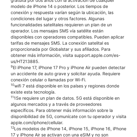
gratuita por dos años con la activación de cualquier
modelo de iPhone 14 o posterior. Los tiempos de
conexión y respuesta varían según la ubicación, las
condiciones del lugar y otros factores. Algunas
funcionalidades satelitales requieren un plan de un
operador. Los mensajes SMS vía satélite están
disponibles con operadores compatibles. Pueden aplicar
tarifas de mensajes SMS. La conexión satelital es
proporcionada por Globalstar y sus afiliados. Para
obtener más información, visita support.apple.com/es-
us/HT213885.
9
El iPhone 17, iPhone 17 Pro y iPhone Air pueden detectar
un accidente de auto grave y solicitar ayuda. Requiere
conexión celular o llamadas por Wi-Fi.
10
wifi 7 está disponible en los países y regiones donde
existe esta tecnología.
11
1Se requiere un plan de datos. 5G está disponible en
algunos mercados y a través de proveedores
específicos. Para obtener más información sobre la
disponibilidad de 5G, comunícate con tu operador y visita
apple.com/iphone/cellular.
12
Los modelos de iPhone 14, iPhone 15, iPhone 16, iPhone
17 y iPhone Air se activan con una eSIM y no son