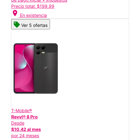
Precio total: $199.99
location_on
En existencia
Ver 5 ofertas
T-Mobile®
Revvl® 8 Pro
Desde
$10.42 al mes
por 24 meses