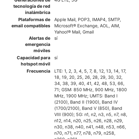
tecnología de red
inalámbrica
Plataformas de
Apple Mail, POP3, IMAP4, SMTP,
email compatibles
Microsoft® Exchange, AOL, AIM,
Yahoo!® Mail, Gmail
Alertas de
sí
emergencia
móviles
Capacidad para
sí
hotspot móvil
Frecuencia
LTE: 1, 2, 3, 4, 5, 7, 8, 12, 13, 14, 17,
18, 19, 20, 25, 26, 28, 29, 30, 32,
34, 38, 39, 40, 41, 42, 48, 53, 66,
71; GSM: 850 MHz, 900 MHz, 1800
MHz, 1900 MHz; UMTS: Band I
(2100), Band II (1900), Band IV
(1700/2100), Band V (850), Band
VIII (900); 5G: n1, n2, n3, n5, n7, n8,
n12, n14, n20, n25, n26, n28, n29,
n30, n38, n40, n41, n48, n53, n66,
n70, n71, n77, n78, n79, n258,