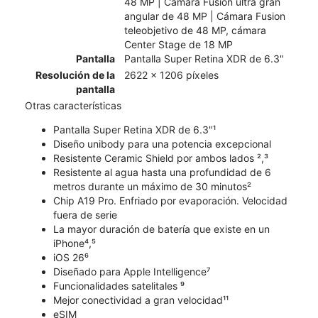
48 MP | Cámara Fusion ultra gran
angular de 48 MP | Cámara Fusion
teleobjetivo de 48 MP, cámara
Center Stage de 18 MP
Pantalla
Pantalla Super Retina XDR de 6.3"
Resolución de la
2622 x 1206 píxeles
pantalla
Otras características
Pantalla Super Retina XDR de 6.3"¹
Diseño unibody para una potencia excepcional
Resistente Ceramic Shield por ambos lados ²,³
Resistente al agua hasta una profundidad de 6
metros durante un máximo de 30 minutos²
Chip A19 Pro. Enfriado por evaporación. Velocidad
fuera de serie
La mayor duración de batería que existe en un
iPhone⁴,⁵
iOS 26⁶
Diseñado para Apple Intelligence⁷
Funcionalidades satelitales ⁹
Mejor conectividad a gran velocidad¹¹
eSIM