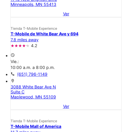
Minneapolis, MN 55413
Ver
Tienda T-Mobile Experience
T-Mobile de White Bear Ave y 694
7.8 miles away
4.2
access_time
Vie.:
10:00 a.m. a 8:00 p.m.
call
(651) 796-1149
location_on
3088 White Bear Ave N
Suite C
Maplewood, MN 55109
Ver
Tienda T-Mobile Experience
T-Mobile Mall of America