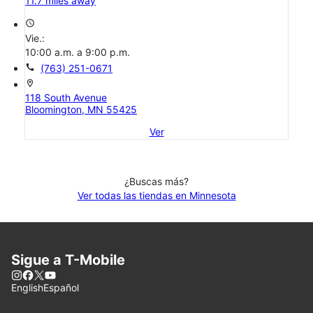
11.7 miles away
access_time
Vie.:
10:00 a.m. a 9:00 p.m.
call
(763) 251-0671
location_on
118 South Avenue
Bloomington, MN 55425
Ver
¿Buscas más?
Ver todas las tiendas en Minnesota