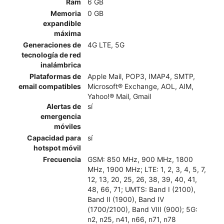
Ram
6 GB
Memoria
0 GB
expandible
máxima
Generaciones de
4G LTE, 5G
tecnología de red
inalámbrica
Plataformas de
Apple Mail, POP3, IMAP4, SMTP,
email compatibles
Microsoft® Exchange, AOL, AIM,
Yahoo!® Mail, Gmail
Alertas de
sí
emergencia
móviles
Capacidad para
sí
hotspot móvil
Frecuencia
GSM: 850 MHz, 900 MHz, 1800
MHz, 1900 MHz; LTE: 1, 2, 3, 4, 5, 7,
12, 13, 20, 25, 26, 38, 39, 40, 41,
48, 66, 71; UMTS: Band I (2100),
Band II (1900), Band IV
(1700/2100), Band VIII (900); 5G:
n2, n25, n41, n66, n71, n78