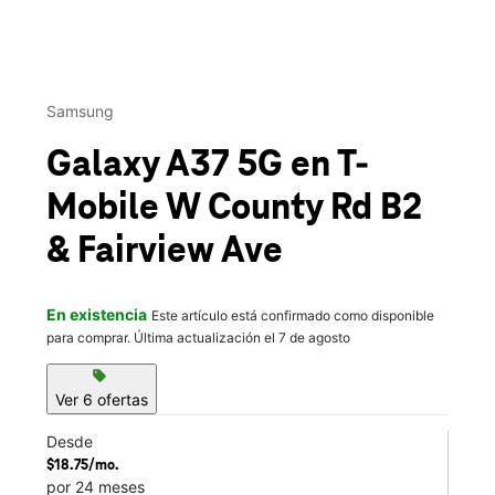
This carousel contains a column of small thumbnails. Selecting 
Samsung
Galaxy A37 5G
en T-
Mobile
W County Rd B2
& Fairview Ave
En existencia
Este artículo está confirmado como disponible
para comprar. Última actualización el 7 de agosto
sell
Ver 6 ofertas
Desde
$18.75/mo.
por 24 meses