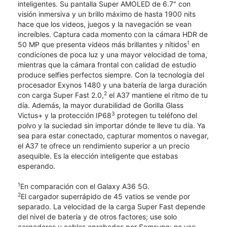
inteligentes. Su pantalla Super AMOLED de 6.7" con
visión inmersiva y un brillo máximo de hasta 1900 nits
hace que los videos, juegos y la navegación se vean
increíbles. Captura cada momento con la cámara HDR de
1
50 MP que presenta videos más brillantes y nítidos
en
condiciones de poca luz y una mayor velocidad de toma,
mientras que la cámara frontal con calidad de estudio
produce selfies perfectos siempre. Con la tecnología del
procesador Exynos 1480 y una batería de larga duración
2
con carga Super Fast 2.0,
el A37 mantiene el ritmo de tu
día. Además, la mayor durabilidad de Gorilla Glass
3
Victus+ y la protección IP68
protegen tu teléfono del
polvo y la suciedad sin importar dónde te lleve tu día. Ya
sea para estar conectado, capturar momentos o navegar,
el A37 te ofrece un rendimiento superior a un precio
asequible. Es la elección inteligente que estabas
esperando.
1
En comparación con el Galaxy A36 5G.
2
El cargador superrápido de 45 vatios se vende por
separado. La velocidad de la carga Super Fast depende
del nivel de batería y de otros factores; use solo
cargadores y cables aprobados por Samsung; no use