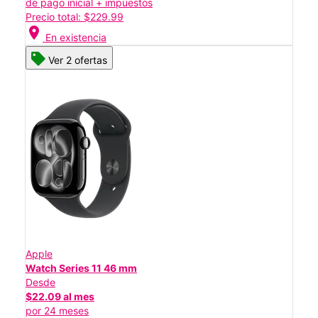
de pago inicial + impuestos
Precio total: $229.99
location_on
En existencia
Ver 2 ofertas
Apple
Watch Series 11 46 mm
Desde
$22.09 al mes
por 24 meses