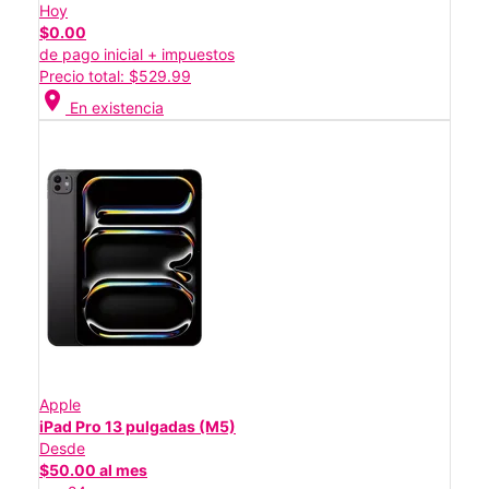
Hoy
$0.00
de pago inicial + impuestos
Precio total: $529.99
location_on
En existencia
Apple
iPad Pro 13 pulgadas (M5)
Desde
$50.00 al mes