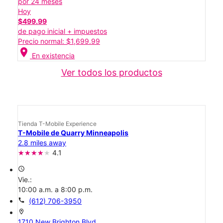
por 24 meses
Hoy
$499.99
de pago inicial + impuestos
Precio normal: $1,699.99
location_on
En existencia
Ver todos los productos
Tienda T-Mobile Experience
T-Mobile de Quarry Minneapolis
2.8 miles away
4.1
access_time
Vie.:
10:00 a.m. a 8:00 p.m.
call
(612) 706-3950
location_on
1710 New Brighton Blvd