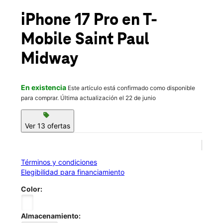
Jue.:
10:00 a.m. a 7:00 p.m.
location_on
iPhone 17 Pro
en T-
1360 University Ave West Ste 103 Saint Paul, MN 55104
Mobile
Saint Paul
Midway
En existencia
Este artículo está confirmado como disponible
para comprar. Última actualización el 22 de junio
sell
Ver 13 ofertas
Términos y condiciones
Elegibilidad para financiamiento
Color:
Almacenamiento: