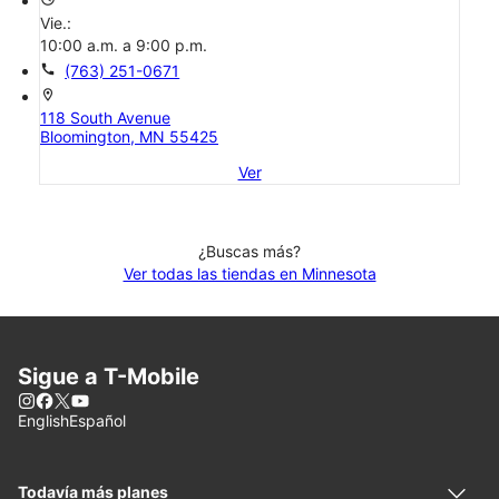
Vie.:
10:00 a.m. a 9:00 p.m.
call
(763) 251-0671
location_on
118 South Avenue
Bloomington, MN 55425
Ver
¿Buscas más?
Ver todas las tiendas en Minnesota