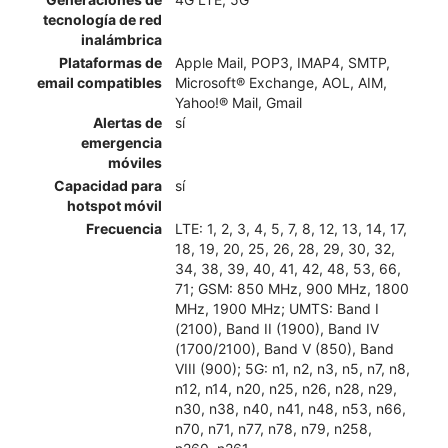
tecnología de red
inalámbrica
Plataformas de
Apple Mail, POP3, IMAP4, SMTP,
email compatibles
Microsoft® Exchange, AOL, AIM,
Yahoo!® Mail, Gmail
Alertas de
sí
emergencia
móviles
Capacidad para
sí
hotspot móvil
Frecuencia
LTE: 1, 2, 3, 4, 5, 7, 8, 12, 13, 14, 17,
18, 19, 20, 25, 26, 28, 29, 30, 32,
34, 38, 39, 40, 41, 42, 48, 53, 66,
71; GSM: 850 MHz, 900 MHz, 1800
MHz, 1900 MHz; UMTS: Band I
(2100), Band II (1900), Band IV
(1700/2100), Band V (850), Band
VIII (900); 5G: n1, n2, n3, n5, n7, n8,
n12, n14, n20, n25, n26, n28, n29,
n30, n38, n40, n41, n48, n53, n66,
n70, n71, n77, n78, n79, n258,