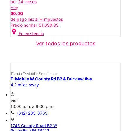
por 24 meses
Hoy
$0.00
de pago inicial + impuestos
Precio normal: $1,099.99
location_on
En existencia
Ver todos los productos
Tienda T-Mobile Experience
T-Mobile W County Rd B2 & Fairview Ave
4.2 miles away
access_time
Vie.:
10:00 a.m. a 8:00 p.m.
call
(612) 205-8769
location_on
1745 County Road B2 W
Roseville, MN 55113