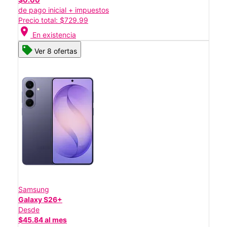
de pago inicial + impuestos
Precio total: $729.99
location_on
En existencia
Ver 8 ofertas
Samsung
Galaxy S26+
Desde
$45.84 al mes