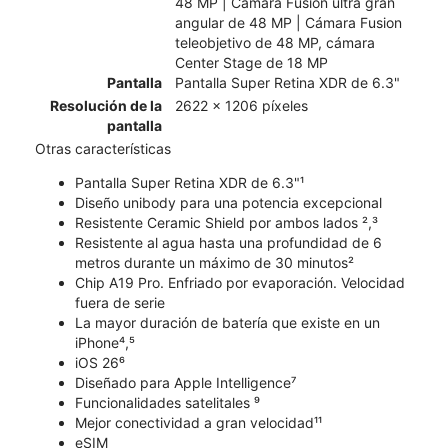
48 MP | Cámara Fusion ultra gran
angular de 48 MP | Cámara Fusion
teleobjetivo de 48 MP, cámara
Center Stage de 18 MP
Pantalla
Pantalla Super Retina XDR de 6.3"
Resolución de la
2622 x 1206 píxeles
pantalla
Otras características
Pantalla Super Retina XDR de 6.3"¹
Diseño unibody para una potencia excepcional
Resistente Ceramic Shield por ambos lados ²,³
Resistente al agua hasta una profundidad de 6
metros durante un máximo de 30 minutos²
Chip A19 Pro. Enfriado por evaporación. Velocidad
fuera de serie
La mayor duración de batería que existe en un
iPhone⁴,⁵
iOS 26⁶
Diseñado para Apple Intelligence⁷
Funcionalidades satelitales ⁹
Mejor conectividad a gran velocidad¹¹
eSIM