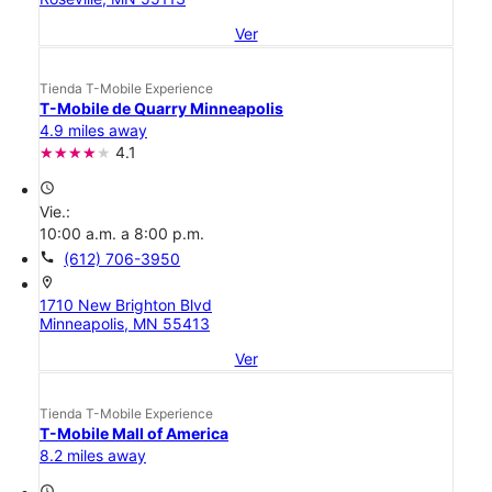
Ver
Tienda T-Mobile Experience
T-Mobile de Quarry Minneapolis
4.9 miles away
4.1
access_time
Vie.:
10:00 a.m. a 8:00 p.m.
call
(612) 706-3950
location_on
1710 New Brighton Blvd
Minneapolis, MN 55413
Ver
Tienda T-Mobile Experience
T-Mobile Mall of America
8.2 miles away
access_time