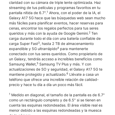
claridad con su cámara de triple lente optimizada. Haz
streaming de tus películas y programas favoritos en tu
1
pantalla nítida de 6.7".
Ahora, con el poder de la IA, el
Galaxy A17 5G hace que las búsquedas web sean mucho
más fáciles para planificar eventos, hacer reservas para
cenas, encontrar los regalos perfectos para tus seres
2
queridos y más con la ayuda de Google Gemini.
Ten
carga durante todo el día con una batería confiable de
3
carga Super Fast
, hasta 2 TB de almacenamiento
4
expandible y 5G ultrarrápido
para mantenerte
conectado con tus seres queridos. Como propietario de
un Galaxy, tendrás acceso a increíbles beneficios como
5
Samsung Wallet,
Samsung TV Plus y más. Y con
actualizaciones de SO y seguridad, el Galaxy A17 5G te
6
mantiene protegido y actualizado.
Llévate a casa un
teléfono que ofrece una increíble relación de calidad-
precio y hace tu día a día un poco más fácil.
1
Medido en diagonal, el tamaño de la pantalla es de 6.7"
como un rectángulo completo y de 6.5" si se tienen en
cuenta las esquinas redondeadas. El área visible real es
menor debido a las esquinas redondeadas y la muesca