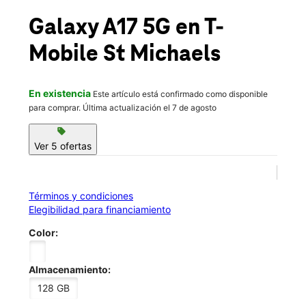
Jue.:
10:00 a.m. a 8:00 p.m.
location_on
Galaxy A17 5G
en T-
706 St Michaels Dr Suite B Santa Fe, NM 87505
Mobile
St Michaels
En existencia
Este artículo está confirmado como disponible
para comprar. Última actualización el 7 de agosto
sell
Ver 5 ofertas
Términos y condiciones
Elegibilidad para financiamiento
Color:
Almacenamiento:
128 GB