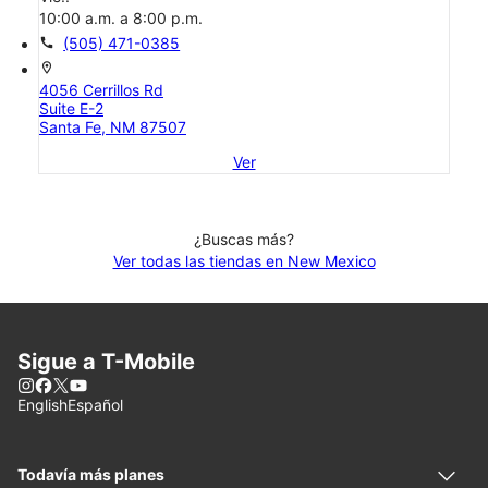
10:00 a.m. a 8:00 p.m.
call
(505) 471-0385
location_on
4056 Cerrillos Rd
Suite E-2
Santa Fe, NM 87507
Ver
¿Buscas más?
Ver todas las tiendas en New Mexico