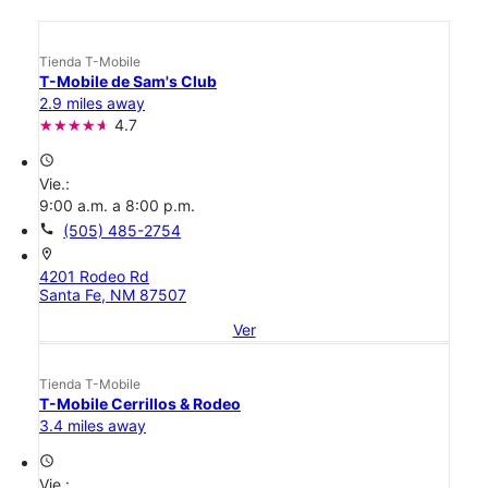
Tienda T-Mobile
T-Mobile de Sam's Club
2.9 miles away
4.7
access_time
Vie.:
9:00 a.m. a 8:00 p.m.
call
(505) 485-2754
location_on
4201 Rodeo Rd
Santa Fe, NM 87507
Ver
Tienda T-Mobile
T-Mobile Cerrillos & Rodeo
3.4 miles away
access_time
Vie.: