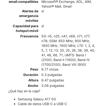
email compatibles
Microsoft® Exchange, AOL, AIM,
Yahoo!® Mail, Gmail
Alertas de
sí
emergencia
móviles
Capacidad para
sí
hotspot móvil
Frecuencia
5G: n5, n25, n41, n66, n71, n77,
n78; GSM: 850 MHz, 900 MHz,
1800 MHz, 1900 MHz; LTE: 1, 2, 4,
5, 7, 12, 13, 20, 25, 26, 38, 39, 40,
41, 48, 66, 71; UMTS: Band I
(2100), Band II (1900), Band IV
(1700/2100), Band VIII (900)
Peso
6.77 onzas
Duración
0.3 pulgadas
Altura
6.47 pulgadas
Ancho
3.06 pulgadas
¿Qué hay en la caja?
Samsung Galaxy A17 5G
Cable de datos USB-C a USB-C