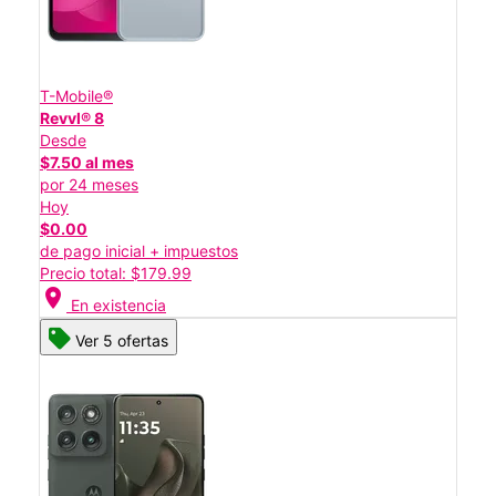
T-Mobile®
Revvl® 8
Desde
$7.50 al mes
por 24 meses
Hoy
$0.00
de pago inicial + impuestos
Precio total: $179.99
location_on
En existencia
Ver 5 ofertas