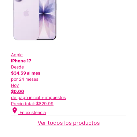
Apple
iPhone 17
Desde
$34.59 al mes
por 24 meses
Hoy
$0.00
de pago inicial + impuestos
Precio total: $829.99
location_on
En existencia
Ver todos los productos