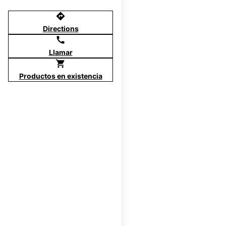
directions
Directions
call
Llamar
shopping_cart
Productos en existencia