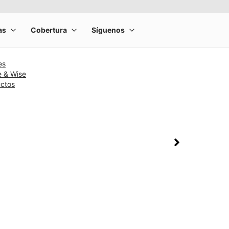
es
e & Wise
uctos
rge product image at a time. Use the Previous and Next buttons to m
olumn of small thumbnails. Selecting a thumbnail will change the main 