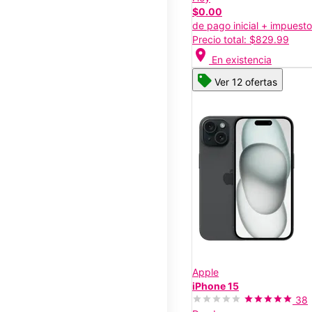
$0.00
de pago inicial + impuest
Precio total: $829.99
location_on
En existencia
Ver 12 ofertas
Apple
iPhone 15
38