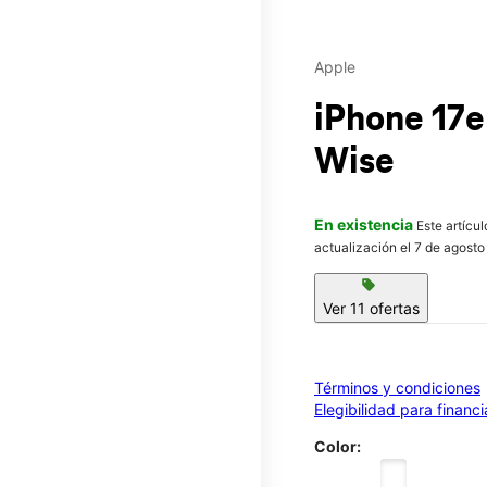
Apple
iPhone 17
Wise
En existencia
Este artícu
actualización el 7 de agosto
sell
Ver 11 ofertas
Términos y condiciones
Elegibilidad para financ
Color: