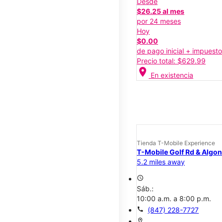
Desde
$26.25 al mes
por 24 meses
Hoy
$0.00
de pago inicial + impuest
Precio total: $629.99
location_on
En existencia
Tienda T-Mobile Experience
T-Mobile Golf Rd & Algo
5.2 miles away
access_time
Sáb.:
10:00 a.m. a 8:00 p.m.
call
(847) 228-7727
location_on