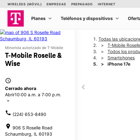
Todas las ubicacion
T-Mobile Rosell
Minorista autorizado de T-Mobile
Todos los prod
T-Mobile Roselle &
Smartphones
Wise
iPhone 17e
access_time
This carousel shows one la
Cerrado ahora
This carousel contains a c
Abrir
10:00 a.m. a 7:00 p.m.
arrow_drop_down
call
(224) 653-8490
location_on
906 S Roselle Road
Schaumburg, IL 60193