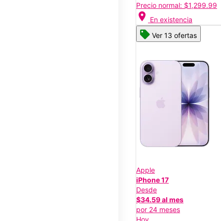
Precio normal: $1,299.99
location_on
En existencia
Ver 13 ofertas
Apple
iPhone 17
Desde
$34.59 al mes
por 24 meses
Hoy