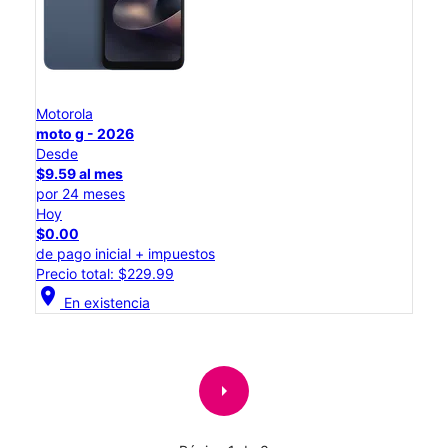
Motorola
moto g - 2026
Desde
$9.59 al mes
por 24 meses
Hoy
$0.00
de pago inicial + impuestos
Precio total: $229.99
location_on
En existencia
arrow_right