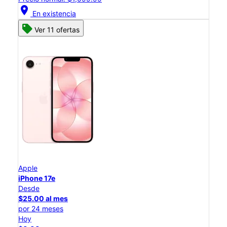
location_on
En existencia
Ver 11 ofertas
Apple
iPhone 17e
Desde
$25.00 al mes
por 24 meses
Hoy