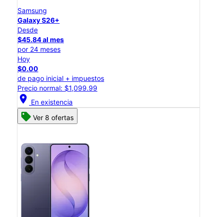
Samsung
Galaxy S26+
Desde
$45.84 al mes
por 24 meses
Hoy
$0.00
de pago inicial + impuestos
Precio normal: $1,099.99
location_on
En existencia
Ver 8 ofertas