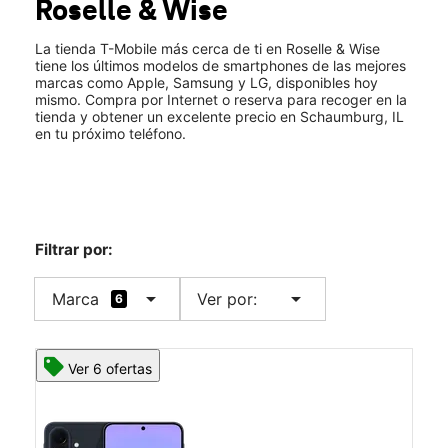
Roselle & Wise
Vie.:
10:00 a.m. a 8:00 p.m.
location_on
906 S Roselle Road Schaumburg, IL 60193
La tienda T-Mobile más cerca de ti en Roselle & Wise
tiene los últimos modelos de smartphones de las mejores
marcas como Apple, Samsung y LG, disponibles hoy
mismo. Compra por Internet o reserva para recoger en la
tienda y obtener un excelente precio en Schaumburg, IL
en tu próximo teléfono.
Filtrar por:
arrow_drop_down
arrow_drop_down
Marca
Ver por:
6
Ver 6 ofertas