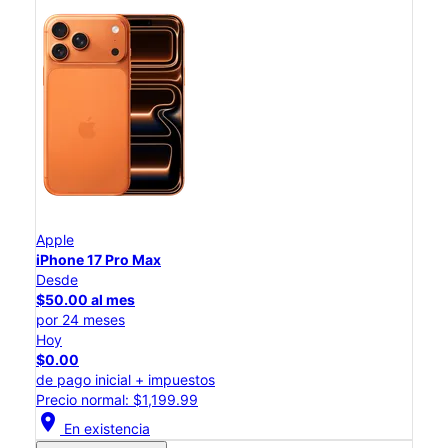
Apple
iPhone 17 Pro Max
Desde
$50.00 al mes
por 24 meses
Hoy
$0.00
de pago inicial + impuestos
Precio normal: $1,199.99
location_on
En existencia