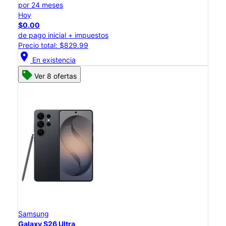
por 24 meses
Hoy
$0.00
de pago inicial + impuestos
Precio total: $829.99
location_on
En existencia
Ver 8 ofertas
Samsung
Galaxy S26 Ultra