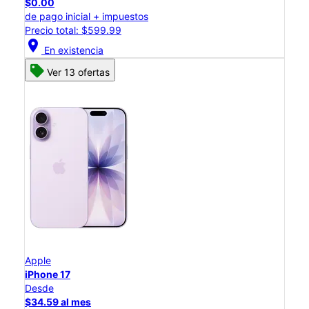
$0.00
de pago inicial + impuestos
Precio total: $599.99
location_on
En existencia
Ver 13 ofertas
Apple
iPhone 17
Desde
$34.59 al mes