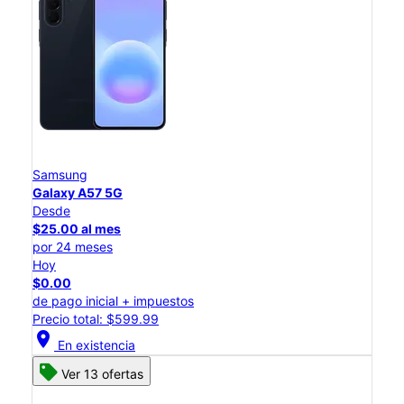
Samsung
Galaxy A57 5G
Desde
$25.00 al mes
por 24 meses
Hoy
$0.00
de pago inicial + impuestos
Precio total: $599.99
location_on
En existencia
Ver 13 ofertas