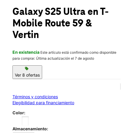
Vie.:
10:00 a.m. a 8:00 p.m.
location_on
Galaxy S25 Ultra
en T-
1139 Brook Forest Ave Shorewood, IL 60404
Mobile
Route 59 &
Vertin
En existencia
Este artículo está confirmado como disponible
para comprar. Última actualización el 7 de agosto
sell
Ver 8 ofertas
Términos y condiciones
Elegibilidad para financiamiento
Color:
Almacenamiento: