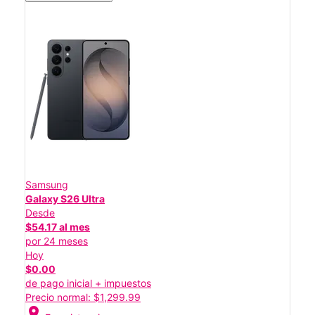
Samsung
Galaxy S26 Ultra
Desde
$54.17 al mes
por 24 meses
Hoy
$0.00
de pago inicial + impuestos
Precio normal: $1,299.99
location_on