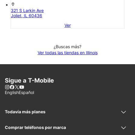
location_on
321 S Larkin Ave
Joliet, IL 60436
Ver
¿Buscas más?
Ver todas las tiendas en Illinois