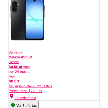
Samsung
Galaxy A17 5G
Desde
$9.59 al mes
por 24 meses
Hoy
$0.00
de pago inicial + impuestos
Precio total: $229.99
location_on
En existencia
Ver 8 ofertas