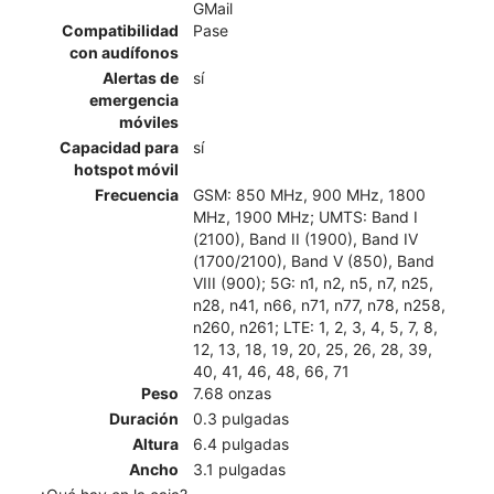
GMail
Compatibilidad
Pase
con audífonos
Alertas de
sí
emergencia
móviles
Capacidad para
sí
hotspot móvil
Frecuencia
GSM: 850 MHz, 900 MHz, 1800
MHz, 1900 MHz; UMTS: Band I
(2100), Band II (1900), Band IV
(1700/2100), Band V (850), Band
VIII (900); 5G: n1, n2, n5, n7, n25,
n28, n41, n66, n71, n77, n78, n258,
n260, n261; LTE: 1, 2, 3, 4, 5, 7, 8,
12, 13, 18, 19, 20, 25, 26, 28, 39,
40, 41, 46, 48, 66, 71
Peso
7.68 onzas
Duración
0.3 pulgadas
Altura
6.4 pulgadas
Ancho
3.1 pulgadas