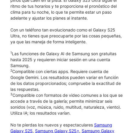
pinos que caen en la pista. El Galaxy S25 Ultra sigue el
ritmo de tus horarios y te proporciona el pronóstico del
clima para tu noche, lo que te permite estar un paso
adelante y ajustar los planes al instante.
Con un teléfono tan evolucionado como el Galaxy S25
Ultra, no tienes que preocuparte por las cosas pequeñas,
ya que las maneja de forma inteligente.
1
Las funciones de Galaxy AI de Samsung son gratuitas
hasta 2025 y requieren iniciar sesión en una cuenta
Samsung.
2
Compatible con ciertas apps. Requiere cuenta de
Google Gemini. Los resultados pueden variar en función
de los datos proporcionados; compruebe la exactitud de
las respuestas.
3
Compatible con formatos de video comunes a los que se
accede a través de la galería; permite minimizar seis
sonidos (voz, música, ruido, multitud, naturaleza, viento).
Utiliza IA; los resultados varían.
No te pierdas los nuevos y espectaculares
Samsung
Galaxy S25
,
Samsung Galaxy S25+
,
Samsung Galaxy