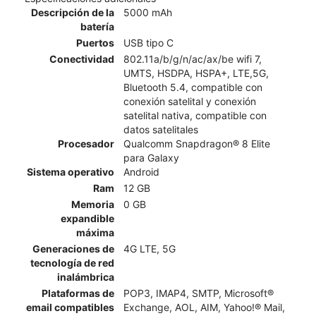
Descripción de la
5000 mAh
batería
Puertos
USB tipo C
Conectividad
802.11a/b/g/n/ac/ax/be wifi 7,
UMTS, HSDPA, HSPA+, LTE,5G,
Bluetooth 5.4, compatible con
conexión satelital y conexión
satelital nativa, compatible con
datos satelitales​​​​​​​
Procesador
Qualcomm Snapdragon® 8 Elite
para Galaxy
Sistema operativo
Android
Ram
12 GB
Memoria
0 GB
expandible
máxima
Generaciones de
4G LTE, 5G
tecnología de red
inalámbrica
Plataformas de
POP3, IMAP4, SMTP, Microsoft®
email compatibles
Exchange, AOL, AIM, Yahoo!® Mail,