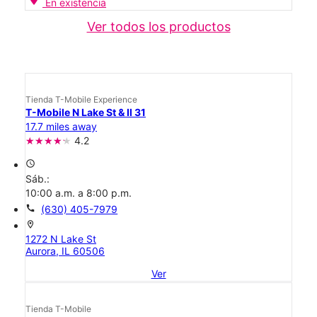
En existencia
Ver todos los productos
Tienda T-Mobile Experience
T-Mobile N Lake St & Il 31
17.7 miles away
4.2
access_time
Sáb.:
10:00 a.m. a 8:00 p.m.
call
(630) 405-7979
location_on
1272 N Lake St
Aurora, IL 60506
Ver
Tienda T-Mobile