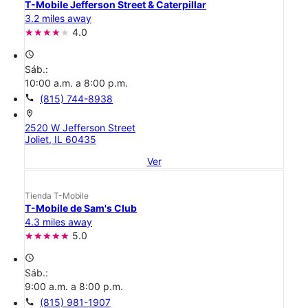
T-Mobile Jefferson Street & Caterpillar
3.2 miles away
4.0
access_time
Sáb.:
10:00 a.m. a 8:00 p.m.
call
(815) 744-8938
location_on
2520 W Jefferson Street
Joliet, IL 60435
Ver
Tienda T-Mobile
T-Mobile de Sam's Club
4.3 miles away
5.0
access_time
Sáb.:
9:00 a.m. a 8:00 p.m.
call
(815) 981-1907