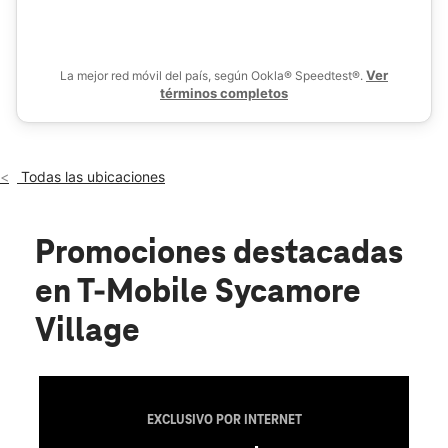
De
Vie.:
10:00 a.m. a 8:00 p.m.
location_on
2950 Cochran St Ste A Simi Valley, CA 93065
Ver
La mejor red móvil del país, según Ookla® Speedtest®.
términos completos
Todas las ubicaciones
Promociones destacadas
en T-Mobile Sycamore
Village
EXCLUSIVO POR INTERNET