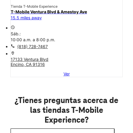
Tienda T-Mobile Experience
T-Mobile Ventura Blvd & Amestoy Ave
15.5 miles away
access_time
Sáb.:
10:00 a.m. a 8:00 p.m.
call
(818) 728-7467
location_on
17133 Ventura Blvd
Encino, CA 91316
Ver
¿Tienes preguntas acerca de
las tiendas T-Mobile
Experience?