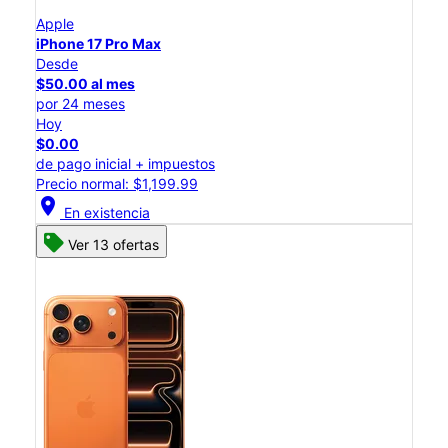
Apple
iPhone 17 Pro Max
Desde
$50.00 al mes
por 24 meses
Hoy
$0.00
de pago inicial + impuestos
Precio normal: $1,199.99
location_on
En existencia
Ver 13 ofertas