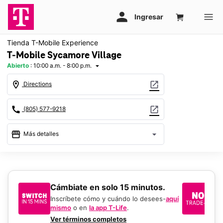
Tienda T-Mobile Experience
T-Mobile Sycamore Village
Abierto
:
10:00 a.m. - 8:00 p.m.
arrow_drop_down
location_on
open_in_new
Directions
call
open_in_new
(805) 577-9218
storefront
arrow_drop_down
Más detalles
Abrir
access_time
Sáb.:
10:00 a.m. a 8:00 p.m.
Dom.:
11:00 a.m. a 6:00 p.m.
​​​​​​​Cámbiate en solo 15 minutos.
Si
Lun.:
10:00 a.m. a 8:00 p.m.
un
Mar.:
10:00 a.m. a 8:00 p.m.
Inscríbete cómo y cuándo lo desees-
aquí
Mié.:
10:00 a.m. a 8:00 p.m.
mismo
o en
la app T-Life
.
Us
Jue.:
10:00 a.m. a 8:00 p.m.
en
Ver términos completos