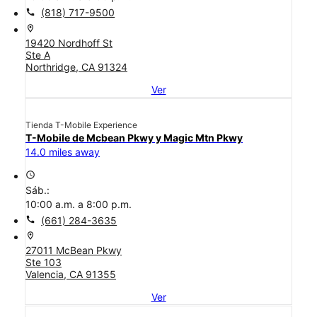
call
(818) 717-9500
location_on
19420 Nordhoff St
Ste A
Northridge, CA 91324
Ver
Tienda T-Mobile Experience
T-Mobile de Mcbean Pkwy y Magic Mtn Pkwy
14.0 miles away
access_time
Sáb.:
10:00 a.m. a 8:00 p.m.
call
(661) 284-3635
location_on
27011 McBean Pkwy
Ste 103
Valencia, CA 91355
Ver