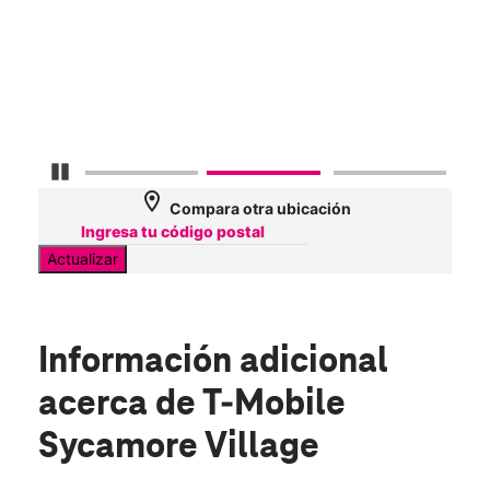
Veri
57
Mbp
Detener carrusel
location_on
Compara otra ubicación
Actualizar
Información adicional
acerca de T-Mobile
Sycamore Village