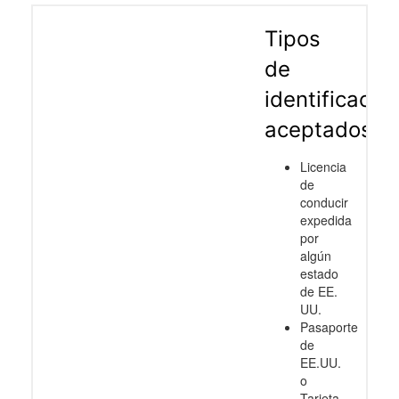
Tipos
de
identificació
aceptados
Licencia
de
conducir
expedida
por
algún
estado
de EE.
UU.
Pasaporte
de
EE.UU.
o
Tarjeta