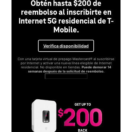
Obtén hasta $200 de
reembolso al inscribirte en
Internet 5G residencial de T-
Mobile.
Verifica disponibilidad
Con una tarjeta virtual de prepago Mastercard® al suscribirse
por Internet y activar una nueva línea elegible de Internet
residencial. No disponible en tiendas.
Puede demorar 14
semanas después de la solicitud de reembolso.
Ver términos completos
SA
D
S
Obt
fun