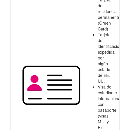
de
residencia
permanente
(Green
Card)
Tarjeta
de
identificación
expedida
por
algún
estado
de EE.
UU.
Visa de
estudiante
internacional
con
pasaporte
(visas
M, J y
F)