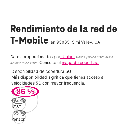
Rendimiento de la red de
T-Mobile
en
93065
, Simi Valley, CA
Datos proporcionados por
Umlaut
Desde julio de 2025 hasta
Consulte el
mapa de cobertura
diciembre de 2025
Disponibilidad de cobertura 5G
Velo
ad
Más disponibilidad significa que tienes acceso a
Mayo
le.
velocidades 5G con mayor frecuencia.
vide
86
%
121
92
%
Mbp
AT&T
65
%
Verizon
AT&
93
Mbp