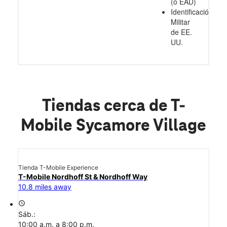
(o EAD)
Identificación
Militar
de EE.
UU.
Tiendas cerca de T-
Mobile Sycamore Village
Tienda T-Mobile Experience
T-Mobile Nordhoff St & Nordhoff Way
10.8 miles away
access_time
Sáb.:
10:00 a.m. a 8:00 p.m.