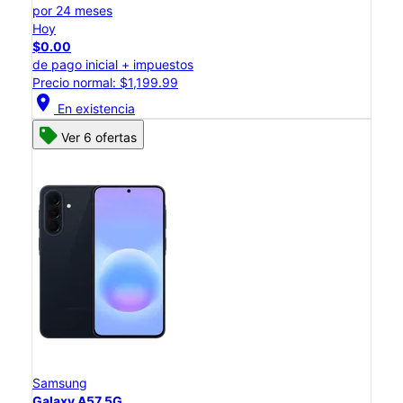
por 24 meses
Hoy
$0.00
de pago inicial + impuestos
Precio normal: $1,199.99
location_on
En existencia
Ver 6 ofertas
Samsung
Galaxy A57 5G