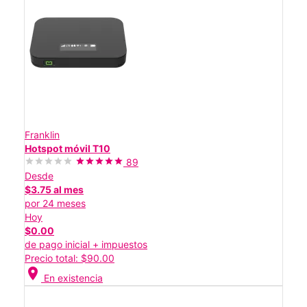
Franklin
Hotspot móvil T10
89
Desde
$3.75 al mes
por 24 meses
Hoy
$0.00
de pago inicial + impuestos
Precio total: $90.00
location_on
En existencia