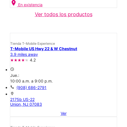
location_on
En existencia
Ver todos los productos
Tienda T-Mobile Experience
T-Mobile US Hwy 22 & W Chestnut
3.9 miles away
4.2
access_time
Jue.:
10:00 a.m. a 9:00 p.m.
call
(908) 686-2791
location_on
2175b US-22
Union, NJ 07083
Ver