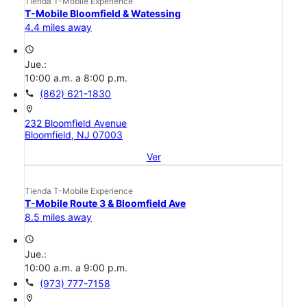
Tienda T-Mobile Experience
T-Mobile Bloomfield & Watessing
4.4 miles away
access_time
Jue.:
10:00 a.m. a 8:00 p.m.
call
(862) 621-1830
location_on
232 Bloomfield Avenue
Bloomfield, NJ 07003
Ver
Tienda T-Mobile Experience
T-Mobile Route 3 & Bloomfield Ave
8.5 miles away
access_time
Jue.:
10:00 a.m. a 9:00 p.m.
call
(973) 777-7158
location_on