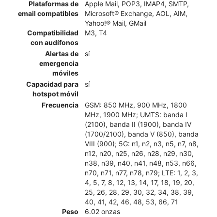
Plataformas de
Apple Mail, POP3, IMAP4, SMTP,
email compatibles
Microsoft® Exchange, AOL, AIM,
Yahoo!® Mail, GMail
Compatibilidad
M3, T4
con audífonos
Alertas de
sí
emergencia
móviles
Capacidad para
sí
hotspot móvil
Frecuencia
GSM: 850 MHz, 900 MHz, 1800
MHz, 1900 MHz; UMTS: banda I
(2100), banda II (1900), banda IV
(1700/2100), banda V (850), banda
VIII (900); 5G: n1, n2, n3, n5, n7, n8,
n12, n20, n25, n26, n28, n29, n30,
n38, n39, n40, n41, n48, n53, n66,
n70, n71, n77, n78, n79; LTE: 1, 2, 3,
4, 5, 7, 8, 12, 13, 14, 17, 18, 19, 20,
25, 26, 28, 29, 30, 32, 34, 38, 39,
40, 41, 42, 46, 48, 53, 66, 71
Peso
6.02 onzas