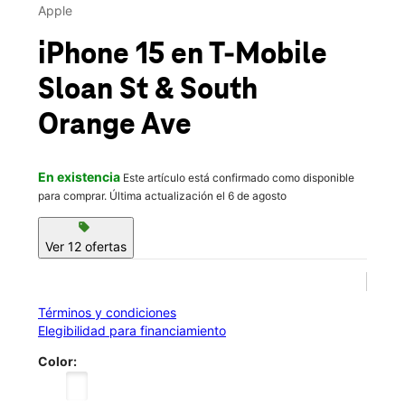
Mié.:
10:00 a.m. a 8:00 p.m.
Apple
location_on
9 Sloan Street South Orange, NJ 07079
iPhone 15
en T-Mobile
Sloan St & South
Orange Ave
En existencia
Este artículo está confirmado como disponible
para comprar. Última actualización el 6 de agosto
sell
Ver 12 ofertas
Términos y condiciones
Elegibilidad para financiamiento
Color: