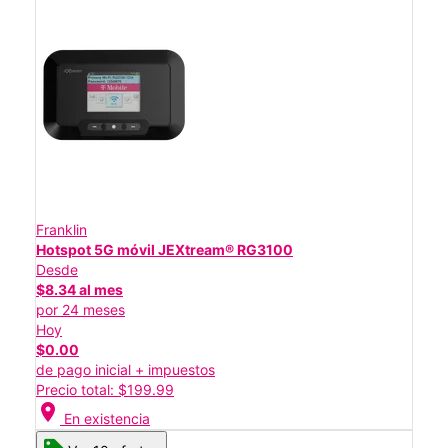
Franklin
Hotspot 5G móvil JEXtream® RG3100
Desde
$8.34 al mes
por 24 meses
Hoy
$0.00
de pago inicial + impuestos
Precio total: $199.99
location_on
En existencia