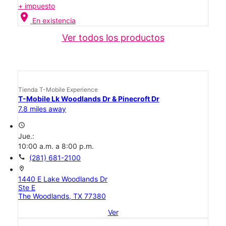
+ impuesto
location_on
En existencia
Ver todos los productos
Tienda T-Mobile Experience
T-Mobile Lk Woodlands Dr & Pinecroft Dr
7.8 miles away
access_time
Jue.:
10:00 a.m. a 8:00 p.m.
call
(281) 681-2100
location_on
1440 E Lake Woodlands Dr
Ste E
The Woodlands, TX 77380
Ver