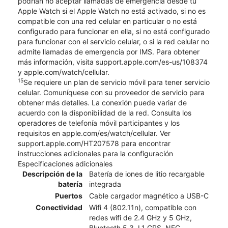
podrían no aceptar llamadas de emergencia desde tu
Apple Watch si el Apple Watch no está activado, si no es
compatible con una red celular en particular o no está
configurado para funcionar en ella, si no está configurado
para funcionar con el servicio celular, o si la red celular no
admite llamadas de emergencia por IMS. Para obtener
más información, visita support.apple.com/es-us/108374
y apple.com/watch/cellular.
15
Se requiere un plan de servicio móvil para tener servicio
celular. Comuníquese con su proveedor de servicio para
obtener más detalles. La conexión puede variar de
acuerdo con la disponibilidad de la red. Consulta los
operadores de telefonía móvil participantes y los
requisitos en apple.com/es/watch/cellular. Ver
support.apple.com/HT207578 para encontrar
instrucciones adicionales para la configuración
Especificaciones adicionales
Descripción de la
Batería de iones de litio recargable
batería
integrada
Puertos
Cable cargador magnético a USB-C
Conectividad
Wifi 4 (802.11n), compatible con
redes wifi de 2.4 GHz y 5 GHz,
Bluetooth 5.3, L1 GPS, NFC