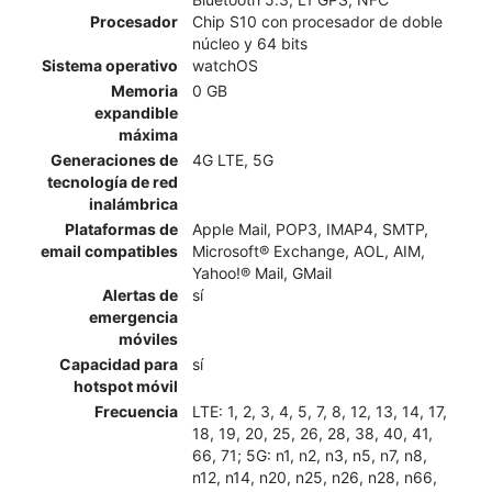
Procesador
Chip S10 con procesador de doble
núcleo y 64 bits
Sistema operativo
watchOS
Memoria
0 GB
expandible
máxima
Generaciones de
4G LTE, 5G
tecnología de red
inalámbrica
Plataformas de
Apple Mail, POP3, IMAP4, SMTP,
email compatibles
Microsoft® Exchange, AOL, AIM,
Yahoo!® Mail, GMail
Alertas de
sí
emergencia
móviles
Capacidad para
sí
hotspot móvil
Frecuencia
LTE: 1, 2, 3, 4, 5, 7, 8, 12, 13, 14, 17,
18, 19, 20, 25, 26, 28, 38, 40, 41,
66, 71; 5G: n1, n2, n3, n5, n7, n8,
n12, n14, n20, n25, n26, n28, n66,