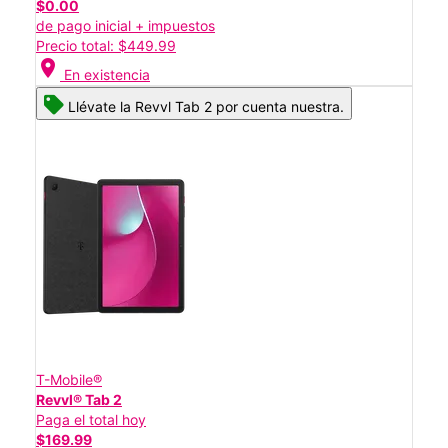
$0.00
de pago inicial + impuestos
Precio total: $449.99
location_on
En existencia
Llévate la Revvl Tab 2 por cuenta nuestra.
T-Mobile®
Revvl® Tab 2
Paga el total hoy
$169.99