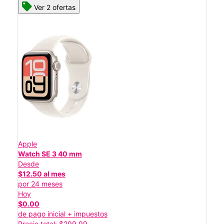
Ver 2 ofertas
Apple
Watch SE 3 40 mm
Desde
$12.50 al mes
por 24 meses
Hoy
$0.00
de pago inicial + impuestos
Precio total: $299.99