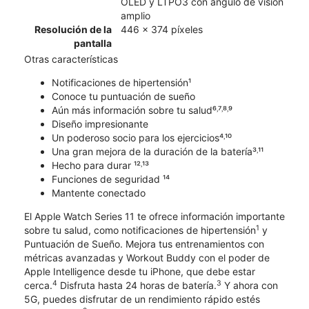
OLED y LTPO3 con ángulo de visión
amplio
Resolución de la
446 x 374 píxeles
pantalla
Otras características
Notificaciones de hipertensión¹
Conoce tu puntuación de sueño
Aún más información sobre tu salud⁶˒⁷˒⁸˒⁹
Diseño impresionante
Un poderoso socio para los ejercicios⁴˒¹⁰
Una gran mejora de la duración de la batería³˒¹¹
Hecho para durar ¹²˒¹³
Funciones de seguridad ¹⁴
Mantente conectado
El Apple Watch Series 11 te ofrece información importante
1
sobre tu salud, como notificaciones de hipertensión
y
Puntuación de Sueño. Mejora tus entrenamientos con
métricas avanzadas y Workout Buddy con el poder de
Apple Intelligence desde tu iPhone, que debe estar
4
3
cerca.
Disfruta hasta 24 horas de batería.
Y ahora con
5G, puedes disfrutar de un rendimiento rápido estés