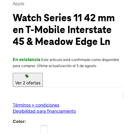
Mié.:
10:00 a.m. a 8:00 p.m.
Apple
location_on
20141 Interstate 45 Ste 600 Spring, TX 77388
Watch Series 11 42 mm
en T-Mobile
Interstate
45 & Meadow Edge Ln
En existencia
Este artículo está confirmado como disponible
para comprar. Última actualización el 5 de agosto
sell
Ver 2 ofertas
Términos y condiciones
Elegibilidad para financiamiento
Color: