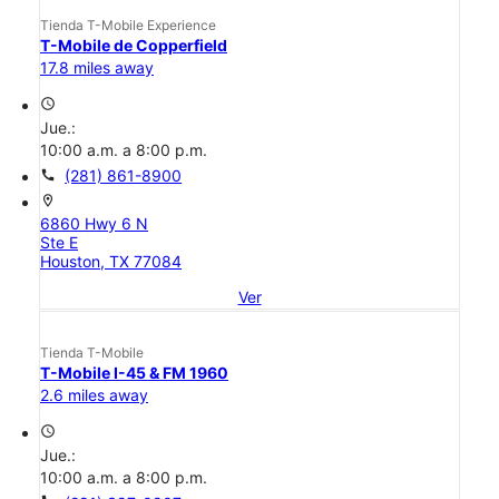
Tienda T-Mobile Experience
T-Mobile de Copperfield
17.8 miles away
access_time
Jue.:
10:00 a.m. a 8:00 p.m.
call
(281) 861-8900
location_on
6860 Hwy 6 N
Ste E
Houston, TX 77084
Ver
Tienda T-Mobile
T-Mobile I-45 & FM 1960
2.6 miles away
access_time
Jue.:
10:00 a.m. a 8:00 p.m.