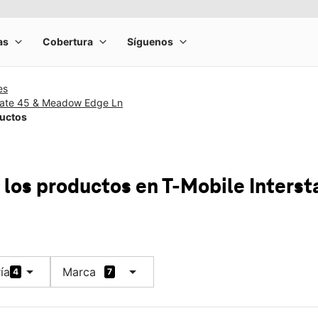
es
state 45 & Meadow Edge Ln
ductos
 los productos
en T-Mobile
Inters
arrow_drop_down
arrow_drop_down
ía
Marca
4
7