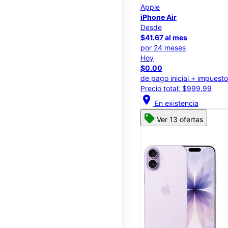
Apple
iPhone Air
Desde
$41.67 al mes
por 24 meses
Hoy
$0.00
de pago inicial + impuest
Precio total: $999.99
location_on
En existencia
Ver 13 ofertas