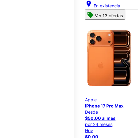
location_on
En existencia
Ver 13 ofertas
Apple
iPhone 17 Pro Max
Desde
$50.00 al mes
por 24 meses
Hoy
$0.00