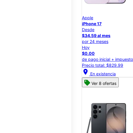
Apple
iPhone 17
Desde
$34.59 al mes
por 24 meses
Hoy
$0.00
de pago inicial + impuest
Precio total: $829.99
location_on
En existencia
Ver 8 ofertas