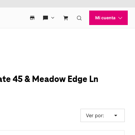
tate 45 & Meadow Edge Ln
arrow_drop_down
Ver por: