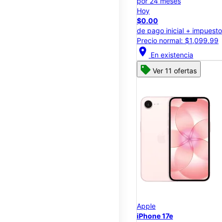
por 24 meses
Hoy
$0.00
de pago inicial + impuest
Precio normal: $1,099.99
location_on
En existencia
Ver 11 ofertas
Apple
iPhone 17e