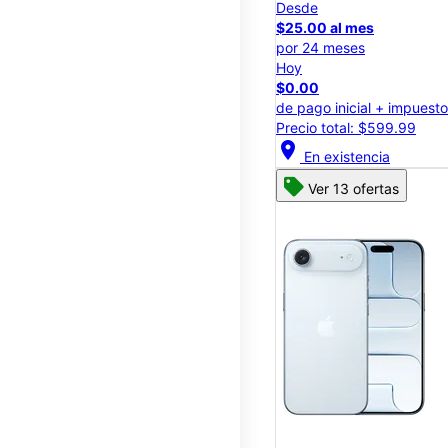
Desde
$25.00 al mes
por 24 meses
Hoy
$0.00
de pago inicial + impuest
Precio total: $599.99
location_on
En existencia
Ver 13 ofertas