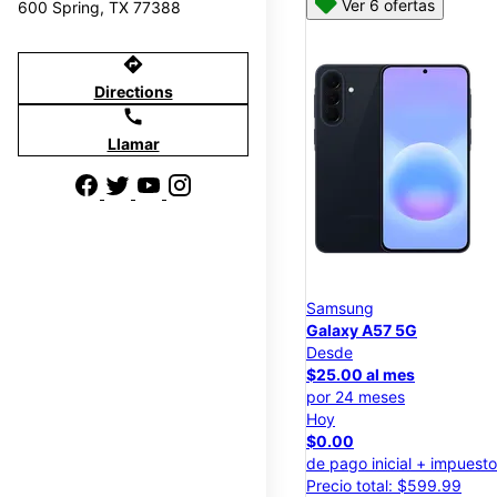
Ver 6 ofertas
600 Spring, TX 77388
directions
Directions
call
Llamar
Samsung
Galaxy A57 5G
Desde
$25.00 al mes
por 24 meses
Hoy
$0.00
de pago inicial + impuest
Precio total: $599.99