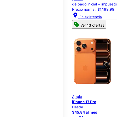
de pago inicial + impuest
Precio normal: $1,199.99
location_on
En existencia
Ver 13 ofertas
Apple
iPhone 17 Pro
Desde
$45.84 al mes