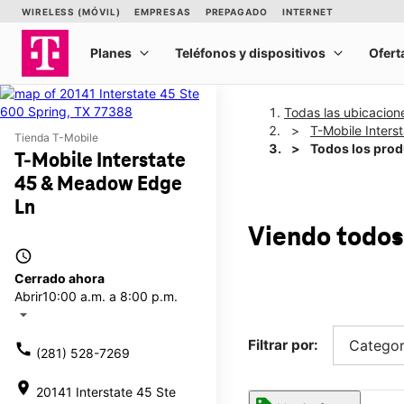
Todas las ubicacion
T-Mobile Inter
Tienda T-Mobile
Todos los pro
T-Mobile Interstate
45 & Meadow Edge
Ln
Viendo todos
access_time
Cerrado ahora
Abrir
10:00 a.m. a 8:00 p.m.
arrow_drop_down
Filtrar por:
Categor
call
(281) 528-7269
location_on
20141 Interstate 45 Ste