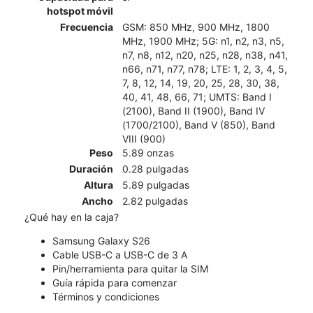
hotspot móvil
Frecuencia
GSM: 850 MHz, 900 MHz, 1800
MHz, 1900 MHz; 5G: n1, n2, n3, n5,
n7, n8, n12, n20, n25, n28, n38, n41,
n66, n71, n77, n78; LTE: 1, 2, 3, 4, 5,
7, 8, 12, 14, 19, 20, 25, 28, 30, 38,
40, 41, 48, 66, 71; UMTS: Band I
(2100), Band II (1900), Band IV
(1700/2100), Band V (850), Band
VIII (900)
Peso
5.89 onzas
Duración
0.28 pulgadas
Altura
5.89 pulgadas
Ancho
2.82 pulgadas
¿Qué hay en la caja?
Samsung Galaxy S26
Cable USB-C a USB-C de 3 A
Pin/herramienta para quitar la SIM
Guía rápida para comenzar
Términos y condiciones