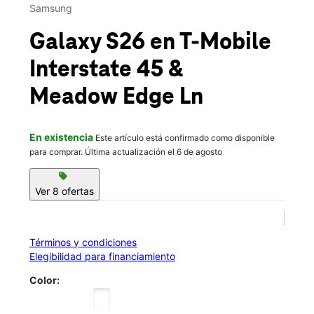
Mié.:
10:00 a.m. a 8:00 p.m.
Samsung
location_on
20141 Interstate 45 Ste 600 Spring, TX 77388
Galaxy S26
en T-Mobile
Interstate 45 &
Meadow Edge Ln
En existencia
Este artículo está confirmado como disponible
para comprar. Última actualización el 6 de agosto
sell
Ver 8 ofertas
Términos y condiciones
Elegibilidad para financiamiento
Color: