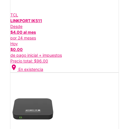
TCL
LINKPORT IK511
Desde
$4.00 al mes
por 24 meses
Hoy
$0.00
de pago inicial + impuestos
Precio total: $96.00
location_on
En existencia