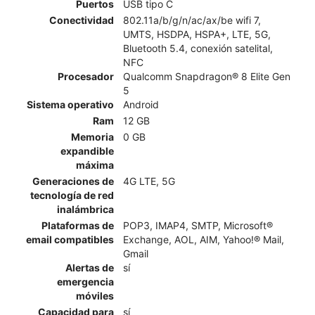
Puertos
USB tipo C
Conectividad
802.11a/b/g/n/ac/ax/be wifi 7,
UMTS, HSDPA, HSPA+, LTE, 5G,
Bluetooth 5.4, conexión satelital,
NFC
Procesador
Qualcomm Snapdragon® 8 Elite Gen
5
Sistema operativo
Android
Ram
12 GB
Memoria
0 GB
expandible
máxima
Generaciones de
4G LTE, 5G
tecnología de red
inalámbrica
Plataformas de
POP3, IMAP4, SMTP, Microsoft®
email compatibles
Exchange, AOL, AIM, Yahoo!® Mail,
Gmail
Alertas de
sí
emergencia
móviles
Capacidad para
sí