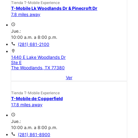
Tienda T-Mobile Experience
T-Mobile Lk Woodlands Dr & Pinecroft Dr
7.8 miles away
access_time
Jue.:
10:00 a.m. a 8:00 p.m.
call
(281) 681-2100
location_on
1440 E Lake Woodlands Dr
Ste E
The Woodlands, TX 77380
Ver
Tienda T-Mobile Experience
T-Mobile de Copperfield
17.8 miles away
access_time
Jue.:
10:00 a.m. a 8:00 p.m.
call
(281) 861-8900