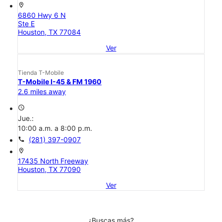
location_on
6860 Hwy 6 N
Ste E
Houston, TX 77084
Ver
Tienda T-Mobile
T-Mobile I-45 & FM 1960
2.6 miles away
access_time
Jue.:
10:00 a.m. a 8:00 p.m.
call
(281) 397-0907
location_on
17435 North Freeway
Houston, TX 77090
Ver
¿Buscas más?