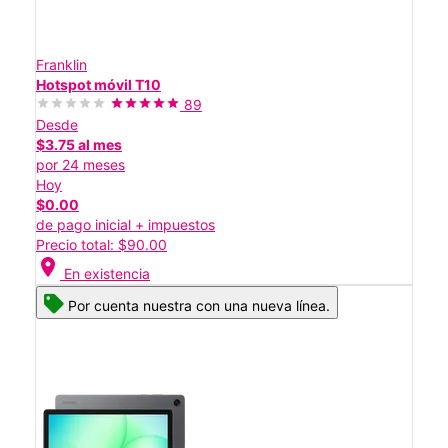
Franklin
Hotspot móvil T10
89
Desde
$3.75 al mes
por 24 meses
Hoy
$0.00
de pago inicial + impuestos
Precio total: $90.00
location_on
En existencia
Por cuenta nuestra con una nueva línea.