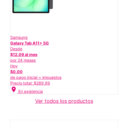
Samsung
Galaxy Tab A11+ 5G
Desde
$12.09 al mes
por 24 meses
Hoy
$0.00
de pago inicial + impuestos
Precio total: $289.99
location_on
En existencia
Ver todos los productos