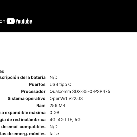
es
scripción de la batería
N/D
Puertos
USB tipo C
Procesador
Qualcomm SDX-35-0-PSP475
Sistema operativo
OpenWrt V22.03
Ram
256 MB
a expandible máxima
0 GB
ía de red inalámbrica
4G, 4G LTE, 5G
 de email compatibles
N/D
rtas de emerg. móviles
false