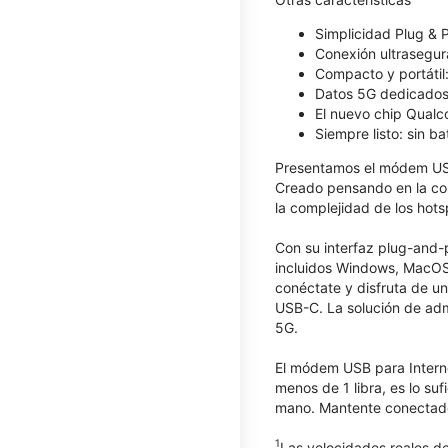
Simplicidad Plug & P
Conexión ultrasegura
Compacto y portátil
Datos 5G dedicados:
El nuevo chip Qualc
Siempre listo: sin ba
Presentamos el módem US
Creado pensando en la conv
la complejidad de los hot
Con su interfaz plug-and-
incluidos Windows, MacOS, 
conéctate y disfruta de u
USB-C. La solución de admi
5G.
El módem USB para Interne
menos de 1 libra, es lo su
mano. Mantente conectado 
1
Las velocidades reales de