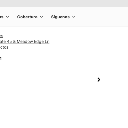
es
state 45 & Meadow Edge Ln
uctos
1
rge product image at a time. Use the Previous and Next buttons to m
olumn of small thumbnails. Selecting a thumbnail will change the main 