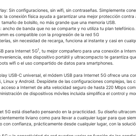
lay: Sin configuraciones, sin wifi, sin contraseñas. Simplemente co
: la conexión física ayuda a garantizar una mejor protección contra 
: tamaño de bolsillo, no más grande que una memoria USB.
 ancho de banda que no se comparte y no utiliza tu plan telefónico.
omm es compatible con la progresión de la red 5G
terías, sin necesidad de recarga, funciona al instante y casi en cualqu
1
B para Internet 5G
, tu mejor compañero para una conexión a Interne
eniencia, este dispositivo portátil y ultracompacto te garantiza qu
spots wifi o el uso compartido de datos para smartphones.
play USB-C universal, el módem USB para Internet 5G ofrece una com
Linux y Android. Despídete de las configuraciones complejas, las ca
n acceso a Internet de alta velocidad seguro de hasta 220 Mbps comp
nistración de dispositivos móviles incluida simplifica el control y m
t 5G está diseñado pensando en la practicidad. Su diseño ultracomp
ficientemente liviano como para llevar a cualquier lugar para que sie
con confianza, prácticamente desde cualquier lugar, con la solución
 5G y la conectividad de red pueden variar en función de las condicio