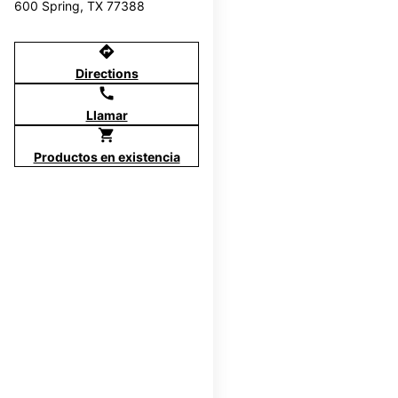
600 Spring, TX 77388
directions
Directions
call
Llamar
shopping_cart
Productos en existencia