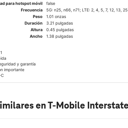
ad para hotspot móvil
false
Frecuencia
5G: n25, n66, n71; LTE: 2, 4, 5, 7, 12, 13, 25
Peso
1.01 onzas
Duración
3.21 pulgadas
Altura
0.45 pulgadas
Ancho
1.38 pulgadas
11
pida
eguridad y garantía
ón importante
-C
imilares
en T-Mobile Intersta