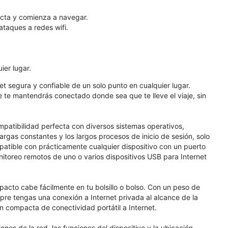
necta y comienza a navegar.
ataques a redes wifi.
ier lugar.
t segura y confiable de un solo punto en cualquier lugar.
e te mantendrás conectado donde sea que te lleve el viaje, sin
patibilidad perfecta con diversos sistemas operativos,
rgas constantes y los largos procesos de inicio de sesión, solo
atible con prácticamente cualquier dispositivo con un puerto
onitoreo remotos de uno o varios dispositivos USB para Internet
acto cabe fácilmente en tu bolsillo o bolso. Con un peso de
mpre tengas una conexión a Internet privada al alcance de la
 compacta de conectividad portátil a Internet.
nes de la red, las funciones del dispositivo y la ubicación