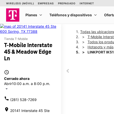
Todas las ubicacion
T-Mobile Inter
Tienda T-Mobile
Todos los prod
T-Mobile Interstate
Hotspots y más
45 & Meadow Edge
LINKPORT IK51
Ln
This carousel shows one la
access_time
This carousel contains a c
Cerrado ahora
Abrir
10:00 a.m. a 8:00 p.m.
arrow_drop_down
call
(281) 528-7269
location_on
20141 Interstate 45 Ste