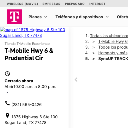
Todas las ubicacion
T-Mobile Hwy 6 
Tienda T-Mobile Experience
Todos los prod
T-Mobile Hwy 6 &
Hotspots y más
Prudential Cir
SyncUP TRACK
access_time
This carousel shows one la
Cerrado ahora
This carousel contains a c
Abrir
10:00 a.m. a 8:00 p.m.
arrow_drop_down
call
(281) 565-0426
location_on
1875 Highway 6 Ste 100
Sugar Land, TX 77478