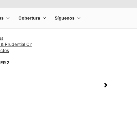
es
& Prudential Cir
uctos
ER 2
rge product image at a time. Use the Previous and Next buttons to m
olumn of small thumbnails. Selecting a thumbnail will change the main 