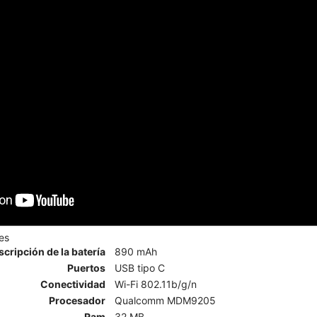
es
scripción de la batería
890 mAh
Puertos
USB tipo C
Conectividad
Wi-Fi 802.11b/g/n
Procesador
Qualcomm MDM9205
Ram
32 MB