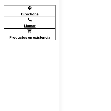
directions
Directions
call
Llamar
shopping_cart
Productos en existencia