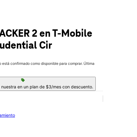
RACKER 2
en T-Mobile
udential Cir
lo está confirmado como disponible para comprar. Última
sell
a nuestra en un plan de $3/mes con descuento.
iamiento