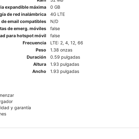
a expandible máxima
0 GB
ía de red inalámbrica
4G LTE
 de email compatibles
N/D
rtas de emerg. móviles
false
ad para hotspot móvil
false
Frecuencia
LTE: 2, 4, 12, 66
Peso
1.38 onzas
Duración
0.59 pulgadas
Altura
1.93 pulgadas
Ancho
1.93 pulgadas
omenzar
rgador
ridad y garantía
nes