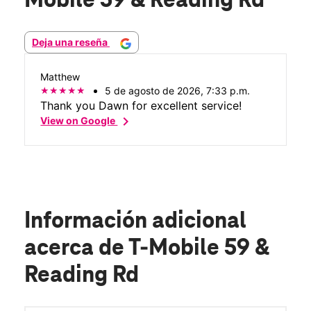
Mobile 59 & Reading Rd
Deja una reseña
Matthew
5 de agosto de 2026, 7:33 p.m.
Thank you Dawn for excellent service!
chevron_right
View on Google
Información adicional
acerca de T-Mobile 59 &
Reading Rd