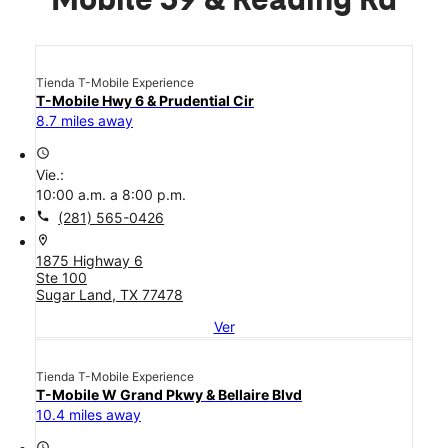
Mobile 59 & Reading Rd
Tienda T-Mobile Experience
T-Mobile Hwy 6 & Prudential Cir
8.7 miles away
access_time
Vie.:
10:00 a.m. a 8:00 p.m.
call
(281) 565-0426
location_on
1875 Highway 6
Ste 100
Sugar Land, TX 77478
Ver
Tienda T-Mobile Experience
T-Mobile W Grand Pkwy & Bellaire Blvd
10.4 miles away
access_time