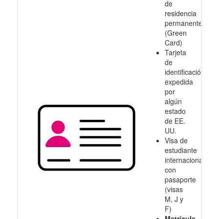
de
residencia
permanente
(Green
Card)
Tarjeta
de
identificación
expedida
por
algún
estado
de EE.
UU.
Visa de
estudiante
internacional
con
pasaporte
(visas
M, J y
F)
Matrícula