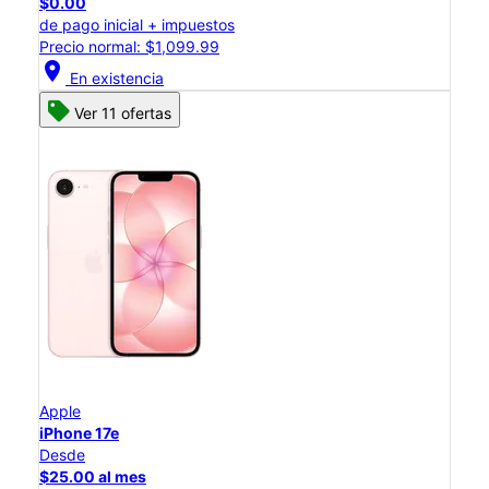
$0.00
de pago inicial + impuestos
Precio normal: $1,099.99
location_on
En existencia
Ver 11 ofertas
Apple
iPhone 17e
Desde
$25.00 al mes