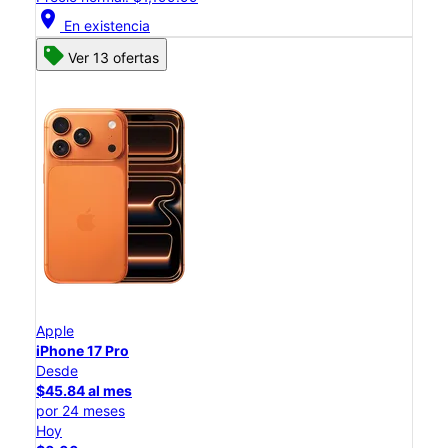
location_on
En existencia
Ver 13 ofertas
Apple
iPhone 17 Pro
Desde
$45.84 al mes
por 24 meses
Hoy