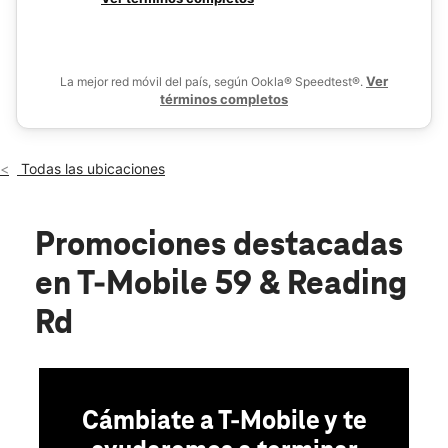
Mié.:
10:00 a.m. a 8:00 p.m.
De
Jue.:
10:00 a.m. a 8:00 p.m.
location_on
24701 Southwest Freeway 400 Rosenberg, TX 77471
Ver
La mejor red móvil del país, según Ookla® Speedtest®.
términos completos
Todas las ubicaciones
Promociones destacadas
en T-Mobile 59 & Reading
Rd
Cámbiate a T-Mobile y te