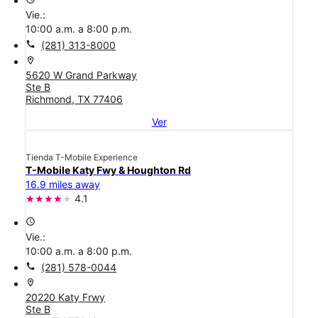
Vie.:
10:00 a.m. a 8:00 p.m.
call
(281) 313-8000
location_on
5620 W Grand Parkway
Ste B
Richmond, TX 77406
Ver
Tienda T-Mobile Experience
T-Mobile Katy Fwy & Houghton Rd
16.9 miles away
4.1
access_time
Vie.:
10:00 a.m. a 8:00 p.m.
call
(281) 578-0044
location_on
20220 Katy Frwy
Ste B