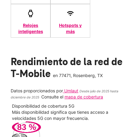
Relojes
Hotspots y
inteligentes
más
Rendimiento de la red de
T-Mobile
en
77471
, Rosenberg, TX
Datos proporcionados por
Umlaut
Desde julio de 2025 hasta
Consulte el
mapa de cobertura
diciembre de 2025
Disponibilidad de cobertura 5G
Velo
ad
Más disponibilidad significa que tienes acceso a
Mayo
le.
velocidades 5G con mayor frecuencia.
vide
83
%
211
90
%