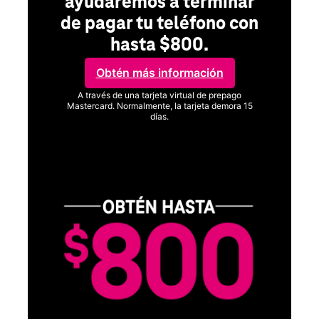
ayudaremos a terminar
de pagar tu teléfono con
hasta $800.
Obtén más información
A través de una tarjeta virtual de prepago
Mastercard. Normalmente, la tarjeta demora 15
días.
Ver términos completos
C