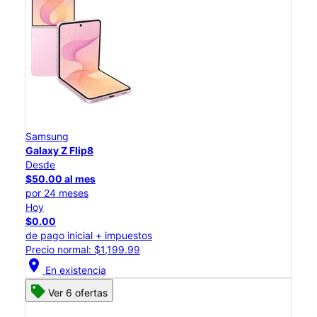
Samsung
Galaxy Z Flip8
Desde
$50.00 al mes
por 24 meses
Hoy
$0.00
de pago inicial + impuestos
Precio normal: $1,199.99
location_on
En existencia
Ver 6 ofertas