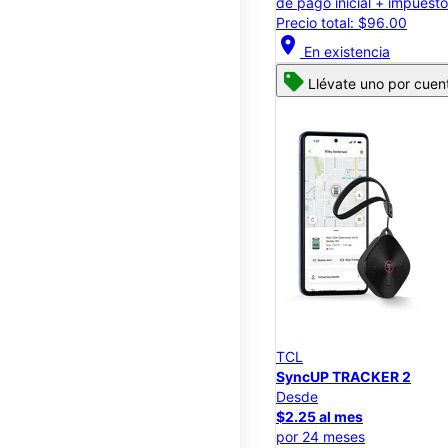
de pago inicial + impuest
Precio total: $96.00
location_on
En existencia
Llévate uno por cuen
TCL
SyncUP TRACKER 2
Desde
$2.25 al mes
por 24 meses