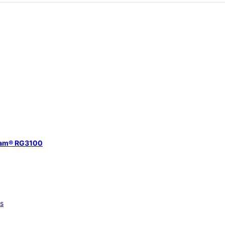
eam® RG3100
os