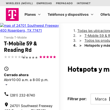
Todas las ubicacion
T-Mobile 59 & 
Tienda T-Mobile
Todos los prod
T-Mobile 59 &
Hotspots y má
Reading Rd
4.2
★★★★★
Hotspots y 
access_time
Cerrado ahora
Abrir
10:00 a.m. a 8:00 p.m.
arrow_drop_down
call
(281) 232-8740
Filtrar por:
Marca
location_on
24701 Southwest Freeway