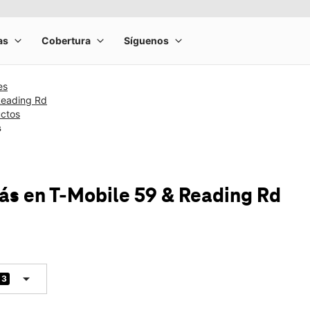
es
Reading Rd
uctos
s
más
en T-Mobile
59 & Reading Rd
arrow_drop_down
3