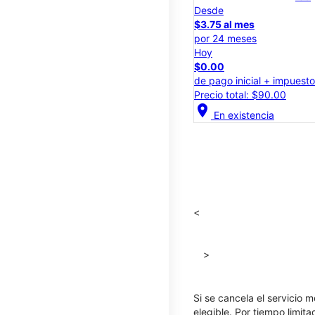
Desde
$3.75 al mes
por 24 meses
Hoy
$0.00
de pago inicial + impuest
Precio total: $90.00
location_on
En existencia
<
>
Si se cancela el servicio m
elegible. Por tiempo limit