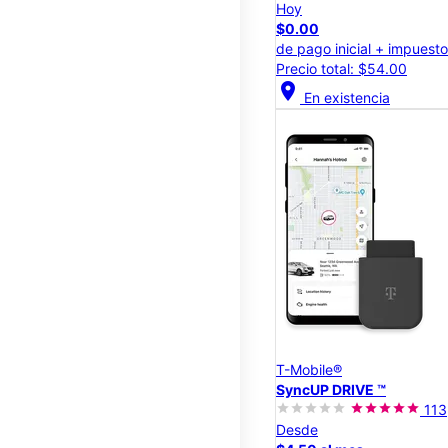
Hoy
$0.00
de pago inicial + impuest
Precio total: $54.00
location_on
En existencia
T-Mobile®
SyncUP DRIVE ™
113
Desde