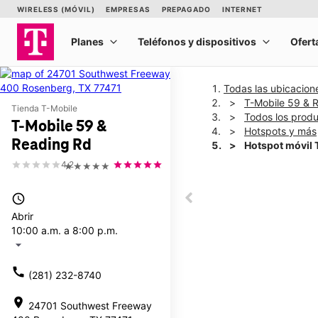
Todas las ubicacion
T-Mobile 59 & 
Tienda T-Mobile
Todos los prod
T-Mobile 59 &
Hotspots y más
Reading Rd
Hotspot móvil 
4.2
★★★★★
This carousel shows one la
access_time
This carousel contains a c
Abrir
10:00 a.m. a 8:00 p.m.
arrow_drop_down
call
(281) 232-8740
location_on
24701 Southwest Freeway