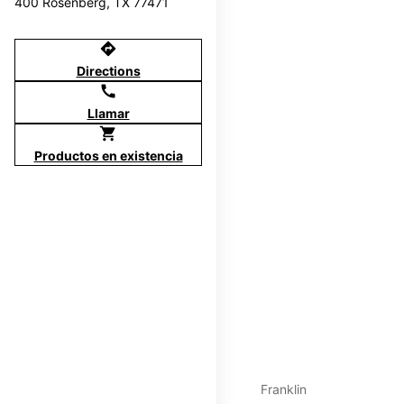
400 Rosenberg, TX 77471
directions
Directions
call
Llamar
shopping_cart
Productos en existencia
Franklin