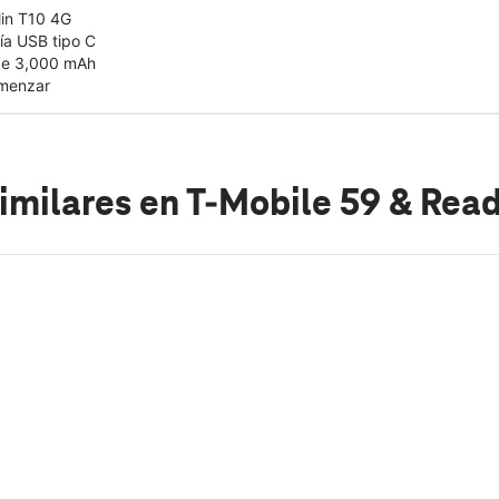
lin T10 4G
ía USB tipo C
 de 3,000 mAh
omenzar
imilares
en T-Mobile 59 & Rea