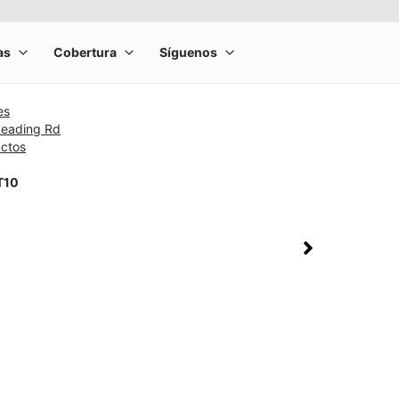
es
Reading Rd
uctos
T10
rge product image at a time. Use the Previous and Next buttons to m
olumn of small thumbnails. Selecting a thumbnail will change the main 