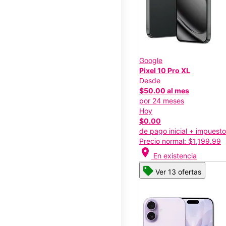
Google
Pixel 10 Pro XL
Desde
$50.00 al mes
por 24 meses
Hoy
$0.00
de pago inicial + impuest
Precio normal: $1,199.99
location_on
En existencia
Ver 13 ofertas