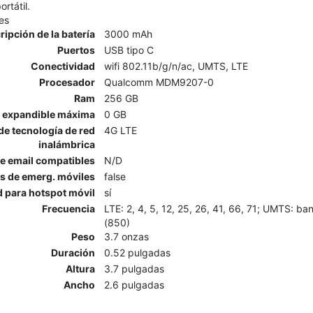
rtátil.
es
ripción de la batería
3000 mAh
Puertos
USB tipo C
Conectividad
wifi 802.11b/g/n/ac, UMTS, LTE
Procesador
Qualcomm MDM9207-0
Ram
256 GB
 expandible máxima
0 GB
e tecnología de red
4G LTE
inalámbrica
e email compatibles
N/D
as de emerg. móviles
false
 para hotspot móvil
sí
Frecuencia
LTE: 2, 4, 5, 12, 25, 26, 41, 66, 71; UMTS: b
(850)
Peso
3.7 onzas
Duración
0.52 pulgadas
Altura
3.7 pulgadas
Ancho
2.6 pulgadas