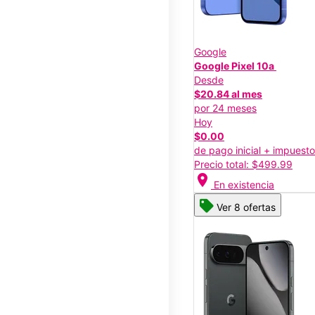
Google
Google Pixel 10a
Desde
$20.84 al mes
por 24 meses
Hoy
$0.00
de pago inicial + impuest
Precio total: $499.99
location_on
En existencia
Ver 8 ofertas