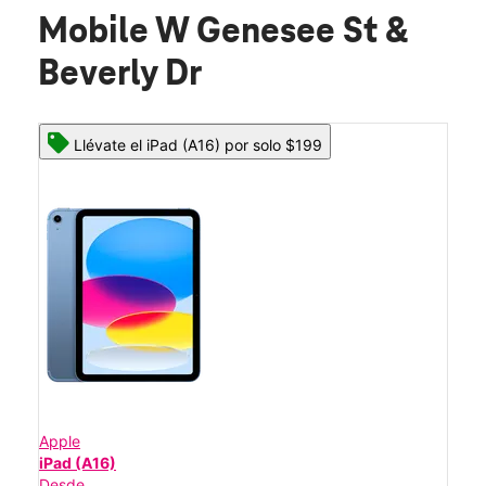
Mobile W Genesee St &
Beverly Dr
Llévate el iPad (A16) por solo $199
Apple
iPad (A16)
Desde