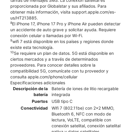
tarifas de mensajes SMS. La conexión satelital es
proporcionada por Globalstar y sus afiliados. Para
obtener más información, visita support.apple.com/es-
us/HT213885.
8
El iPhone 17, iPhone 17 Pro y iPhone Air pueden detectar
un accidente de auto grave y solicitar ayuda. Requiere
conexión celular o llamadas por Wi-Fi.
9
wifi 7 está disponible en los países y regiones donde
existe esta tecnología.
10
Se requiere un plan de datos. 5G está disponible en
ciertos mercados y a través de determinados
proveedores. Para conocer detalles sobre la
compatibilidad 5G, comunícate con tu proveedor y
consulta apple.com/iphone/cellular
Especificaciones adicionales
Descripción de la
Batería de iones de litio recargable
batería
integrada
Puertos
USB tipo C
Conectividad
Wifi 7 (802.11be) con 2x2 MIMO,
Bluetooth 6, NFC con modo de
lectura, VoLTE, compatible con
conexión satelital, conexión satelital
nativa y datos satelitales