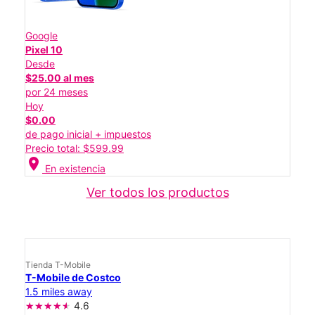
Google
Pixel 10
Desde
$25.00 al mes
por 24 meses
Hoy
$0.00
de pago inicial + impuestos
Precio total: $599.99
location_on
En existencia
Ver todos los productos
Tienda T-Mobile
T-Mobile de Costco
1.5 miles away
4.6