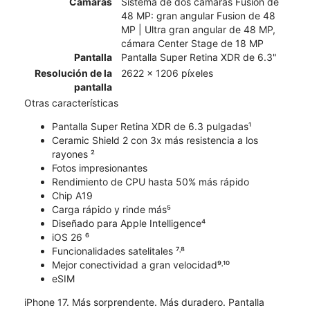
Cámaras
Sistema de dos cámaras Fusion de
48 MP: gran angular Fusion de 48
MP | Ultra gran angular de 48 MP,
cámara Center Stage de 18 MP
Pantalla
Pantalla Super Retina XDR de 6.3"
Resolución de la
2622 x 1206 píxeles
pantalla
Otras características
Pantalla Super Retina XDR de 6.3 pulgadas¹
Ceramic Shield 2 con 3x más resistencia a los
rayones ²
Fotos impresionantes
Rendimiento de CPU hasta 50% más rápido
Chip A19
Carga rápido y rinde más⁵
Diseñado para Apple Intelligence⁴
iOS 26 ⁶
Funcionalidades satelitales ⁷˒⁸
Mejor conectividad a gran velocidad⁹˒¹⁰
eSIM
iPhone 17. Más sorprendente. Más duradero. Pantalla