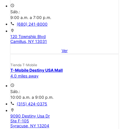
access_time
Sáb.:
9:00 a.m. a 7:00 p.m.
call
(680) 241-8000
location_on
120 Township Blvd
Camillus, NY 13031
Ver
Tienda T-Mobile
T-Mobile Destiny USA Mall
4.0 miles away
access_time
Sáb.:
10:00 a.m. a 9:00 p.m.
call
(315) 424-0375
location_on
9090 Destiny Usa Dr
Ste F-105
Syracuse, NY 13204