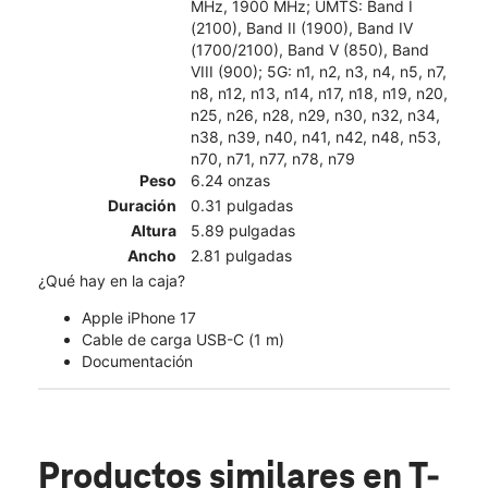
MHz, 1900 MHz; UMTS: Band I
(2100), Band II (1900), Band IV
(1700/2100), Band V (850), Band
VIII (900); 5G: n1, n2, n3, n4, n5, n7,
n8, n12, n13, n14, n17, n18, n19, n20,
n25, n26, n28, n29, n30, n32, n34,
n38, n39, n40, n41, n42, n48, n53,
n70, n71, n77, n78, n79
Peso
6.24 onzas
Duración
0.31 pulgadas
Altura
5.89 pulgadas
Ancho
2.81 pulgadas
¿Qué hay en la caja?
Apple iPhone 17
Cable de carga USB-C (1 m)
Documentación
Productos similares
en T-