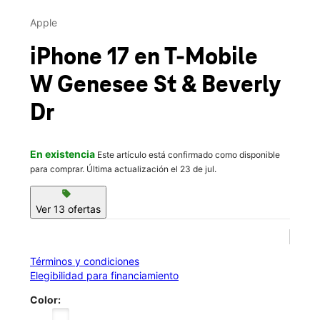
Jue.:
10:00 a.m. a 8:00 p.m.
This carousel contains a column of small thumbnails. Selecting 
Vie.:
10:00 a.m. a 8:00 p.m.
Apple
location_on
4105 W Genesse St Space 2 Syracuse, NY 13219
iPhone 17
en T-Mobile
W Genesee St & Beverly
Dr
En existencia
Este artículo está confirmado como disponible
para comprar. Última actualización el 23 de jul.
sell
Ver 13 ofertas
Términos y condiciones
Elegibilidad para financiamiento
Color: