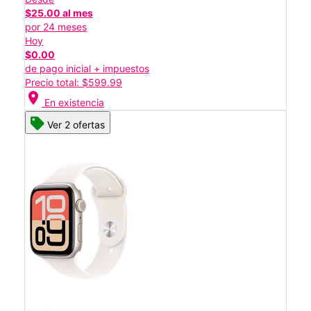
$25.00 al mes
por 24 meses
Hoy
$0.00
de pago inicial + impuestos
Precio total: $599.99
location_on
En existencia
Ver 2 ofertas