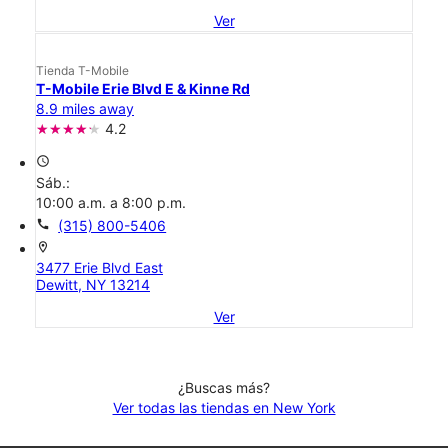
Ver
Tienda T-Mobile
T-Mobile Erie Blvd E & Kinne Rd
8.9 miles away
4.2
access_time
Sáb.:
10:00 a.m. a 8:00 p.m.
call
(315) 800-5406
location_on
3477 Erie Blvd East
Dewitt, NY 13214
Ver
¿Buscas más?
Ver todas las tiendas en New York