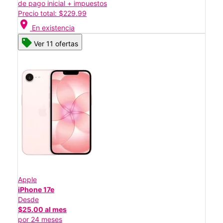
de pago inicial + impuestos
Precio total: $229.99
location_on
En existencia
Ver 11 ofertas
Apple
iPhone 17e
Desde
$25.00 al mes
por 24 meses