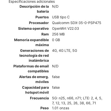
Especificaciones adicionales
Descripción de la
N/D
batería
Puertos
USB tipo C
Procesador
Qualcomm SDX-35-0-PSP475
Sistema operativo
OpenWrt V22.03
Ram
256 MB
Memoria expandible
0 GB
máxima
Generaciones de
4G, 4G LTE, 5G
tecnología de red
inalámbrica
Plataformas de email
N/D
compatibles
Alertas de emerg.
false
móviles
Capacidad para
false
hotspot móvil
Frecuencia
5G: n25, n66, n71; LTE: 2, 4, 5,
7, 12, 13, 25, 26, 38, 66, 71
Peso
1.01 onzas