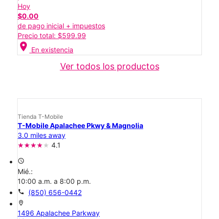
Hoy
$0.00
de pago inicial + impuestos
Precio total: $599.99
location_on
En existencia
Ver todos los productos
Tienda T-Mobile
T-Mobile Apalachee Pkwy & Magnolia
3.0 miles away
4.1
access_time
Mié.:
10:00 a.m. a 8:00 p.m.
call
(850) 656-0442
location_on
1496 Apalachee Parkway