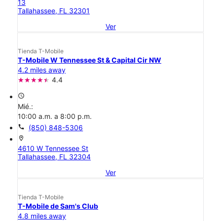
13
Tallahassee, FL 32301
Ver
Tienda T-Mobile
T-Mobile W Tennessee St & Capital Cir NW
4.2 miles away
4.4
access_time
Mié.:
10:00 a.m. a 8:00 p.m.
call
(850) 848-5306
location_on
4610 W Tennessee St
Tallahassee, FL 32304
Ver
Tienda T-Mobile
T-Mobile de Sam's Club
4.8 miles away