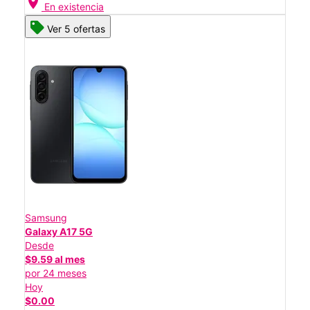
location_on
En existencia
Ver 5 ofertas
Samsung
Galaxy A17 5G
Desde
$9.59 al mes
por 24 meses
Hoy
$0.00