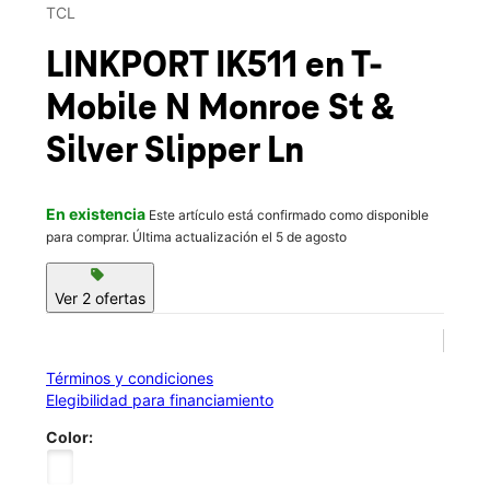
Mar.:
10:00 a.m. a 8:00 p.m.
TCL
location_on
2264 N Monroe St Ste 2 Tallahassee, FL 32303
LINKPORT IK511
en T-
Mobile
N Monroe St &
Silver Slipper Ln
En existencia
Este artículo está confirmado como disponible
para comprar. Última actualización el 5 de agosto
sell
Ver 2 ofertas
Términos y condiciones
Elegibilidad para financiamiento
Color: