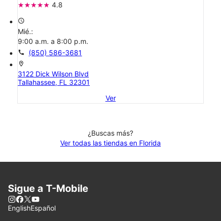
4.8
access_time
Mié.:
9:00 a.m. a 8:00 p.m.
call
(850) 586-3681
location_on
3122 Dick Wilson Blvd
Tallahassee, FL 32301
Ver
¿Buscas más?
Ver todas las tiendas en Florida