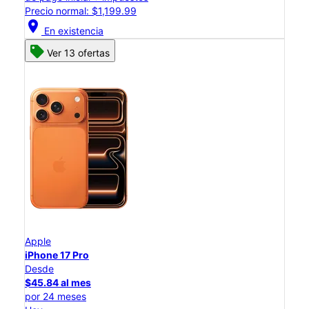
Precio normal: $1,199.99
location_on
En existencia
Ver 13 ofertas
Apple
iPhone 17 Pro
Desde
$45.84 al mes
por 24 meses