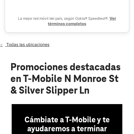
Mié.:
10:00 a.m. a 8:00 p.m.
location_on
2264 N Monroe St Ste 2 Tallahassee, FL 32303
Ver
La mejor red móvil del país, según Ookla® Speedtest®.
términos completos
Todas las ubicaciones
Promociones destacadas
en T-Mobile N Monroe St
& Silver Slipper Ln
e
r