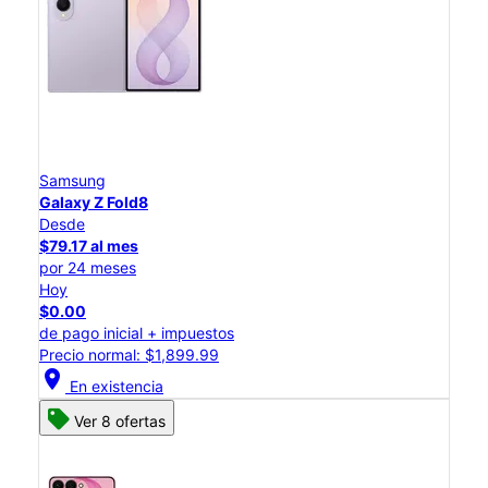
Samsung
Galaxy Z Fold8
Desde
$79.17 al mes
por 24 meses
Hoy
$0.00
de pago inicial + impuestos
Precio normal: $1,899.99
location_on
En existencia
Ver 8 ofertas