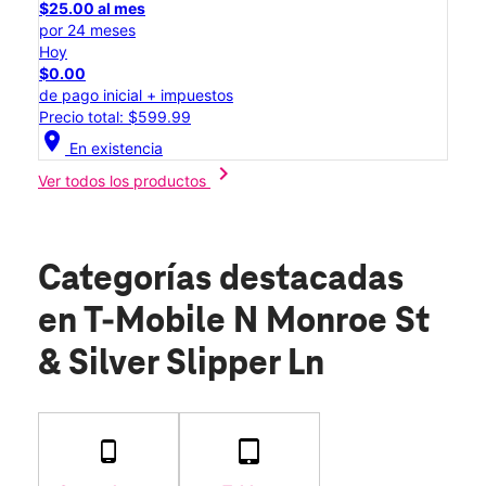
$25.00 al mes
por 24 meses
Hoy
$0.00
de pago inicial + impuestos
Precio total: $599.99
location_on
En existencia
chevron_right
Ver todos los productos
Categorías destacadas
en T-Mobile N Monroe St
& Silver Slipper Ln