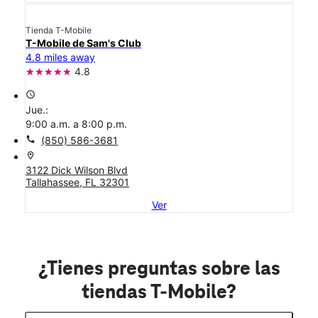
Tienda T-Mobile
T-Mobile de Sam's Club
4.8 miles away
4.8
access_time
Jue.:
9:00 a.m. a 8:00 p.m.
call
(850) 586-3681
location_on
3122 Dick Wilson Blvd
Tallahassee, FL 32301
Ver
¿Tienes preguntas sobre las
tiendas T-Mobile?