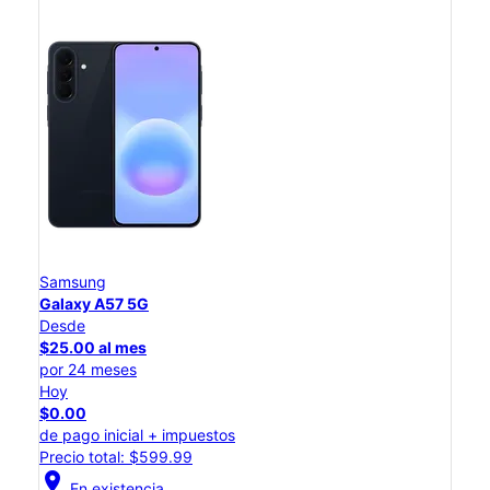
Samsung
Galaxy A57 5G
Desde
$25.00 al mes
por 24 meses
Hoy
$0.00
de pago inicial + impuestos
Precio total: $599.99
location_on
En existencia