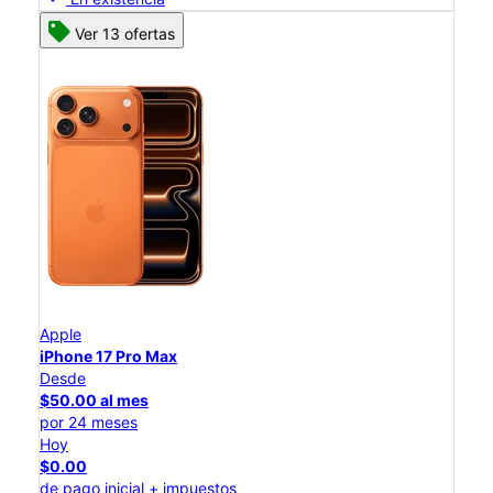
Ver 13 ofertas
Apple
iPhone 17 Pro Max
Desde
$50.00 al mes
por 24 meses
Hoy
$0.00
de pago inicial + impuestos