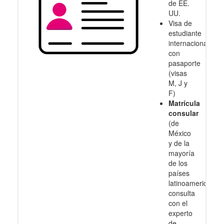
de EE.
UU.
Visa de
estudiante
internacional
con
pasaporte
(visas
M, J y
F)
Matrícula
consular
(de
México
y de la
mayoría
de los
países
latinoamericanos
consulta
con el
experto
de