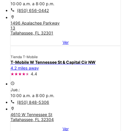
10:00 a.m. a 8:00 p.m.
call
(850) 656-0442
location_on
1496 Apalachee Parkway
13
Tallahassee, FL 32301
Ver
Tienda T-Mobile
T-Mobile W Tennessee St & Capital Cir NW
4.2 miles away
4.4
access_time
Jue.:
10:00 a.m. a 8:00 p.m.
call
(850) 848-5306
location_on
4610 W Tennessee St
Tallahassee, FL 32304
Ver