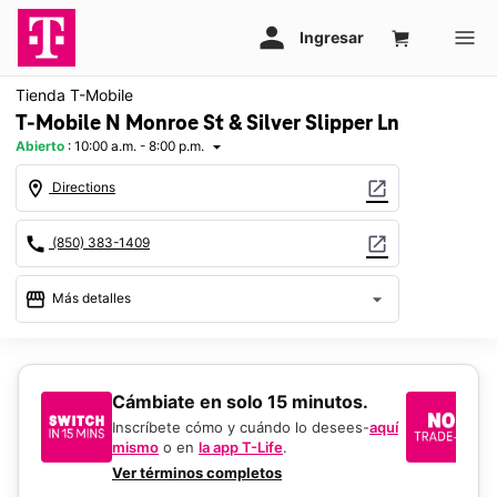
Tienda T-Mobile
T-Mobile N Monroe St & Silver Slipper Ln
Abierto
:
10:00 a.m. - 8:00 p.m.
arrow_drop_down
location_on
open_in_new
Directions
call
open_in_new
(850) 383-1409
storefront
arrow_drop_down
Más detalles
Abrir
access_time
Jue.:
10:00 a.m. a 8:00 p.m.
Vie.:
10:00 a.m. a 8:00 p.m.
​​​​​​​Cámbiate en solo 15 minutos.
Si
Sáb.:
10:00 a.m. a 8:00 p.m.
un
Inscríbete cómo y cuándo lo desees-
aquí
Dom.:
12:00 p.m. a 6:00 p.m.
mismo
o en
la app T-Life
.
Us
Lun.:
10:00 a.m. a 8:00 p.m.
en
Ver términos completos
Mar.:
10:00 a.m. a 8:00 p.m.
De