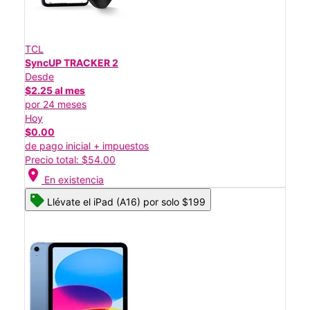
TCL
SyncUP TRACKER 2
Desde
$2.25 al mes
por 24 meses
Hoy
$0.00
de pago inicial + impuestos
Precio total: $54.00
location_on
En existencia
Llévate el iPad (A16) por solo $199