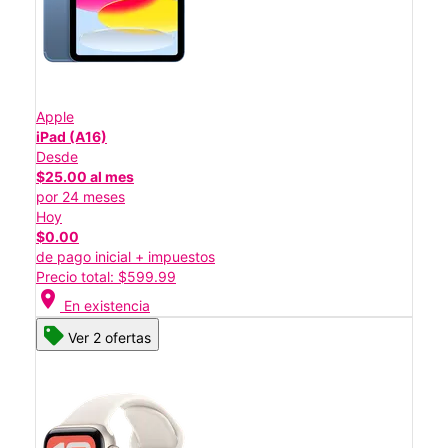
Apple
iPad (A16)
Desde
$25.00 al mes
por 24 meses
Hoy
$0.00
de pago inicial + impuestos
Precio total: $599.99
location_on
En existencia
Ver 2 ofertas