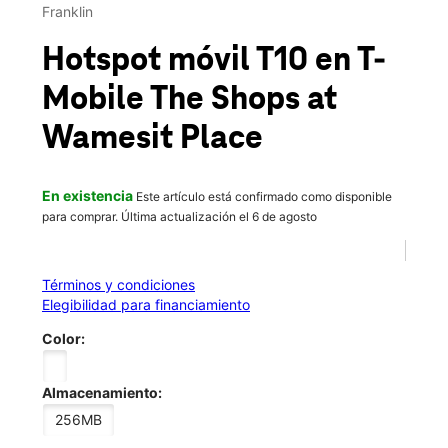
Jue.:
10:00 a.m. a 8:00 p.m.
Franklin
location_on
345 Main St Unit 12 Tewksbury, MA 01876
Hotspot móvil T10
en T-
Mobile
The Shops at
Wamesit Place
En existencia
Este artículo está confirmado como disponible
para comprar. Última actualización el 6 de agosto
Términos y condiciones
Elegibilidad para financiamiento
Color:
Almacenamiento:
256MB