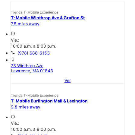
Tienda T-Mobile Experience
T-Mobile Winthrop Ave & Grafton St
7.5 miles away
access_time
Vie.:
10:00 a.m. a 8:00 p.m.
call
(978) 688-6153
location_on
73 Winthrop Ave
Lawrence, MA 01843
Ver
Tienda T-Mobile Experience
T-Mobile Burlington Mall & Lexington
9.8 miles away
access_time
Vie.:
10:00 a.m. a 8:00 p.m.