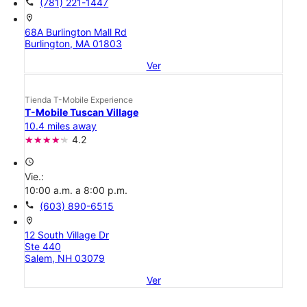
call
(781) 221-1447
location_on
68A Burlington Mall Rd
Burlington, MA 01803
Ver
Tienda T-Mobile Experience
T-Mobile Tuscan Village
10.4 miles away
4.2
access_time
Vie.:
10:00 a.m. a 8:00 p.m.
call
(603) 890-6515
location_on
12 South Village Dr
Ste 440
Salem, NH 03079
Ver