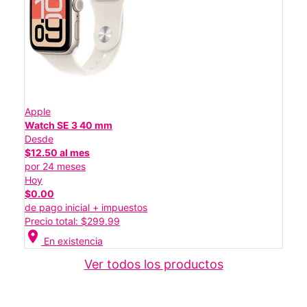
Apple
Watch SE 3 40 mm
Desde
$12.50 al mes
por 24 meses
Hoy
$0.00
de pago inicial + impuestos
Precio total: $299.99
location_on
En existencia
Ver todos los productos