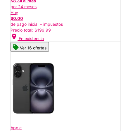
$8.34 al mes
por 24 meses
Hoy
$0.00
de pago inicial + impuestos
Precio total: $199.99
location_on
En existencia
Ver 16 ofertas
Apple