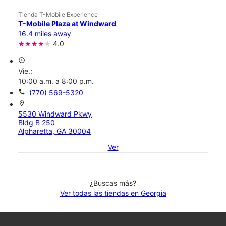
Tienda T-Mobile Experience
T-Mobile Plaza at Windward
16.4 miles away
4.0
access_time
Vie.:
10:00 a.m. a 8:00 p.m.
call
(770) 569-5320
location_on
5530 Windward Pkwy
Bldg B 250
Alpharetta, GA 30004
Ver
¿Buscas más?
Ver todas las tiendas en Georgia