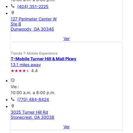
call
(404) 351-2225
location_on
127 Perimeter Center W
Ste B
Dunwoody, GA 30346
Ver
Tienda T-Mobile Experience
T-Mobile Turner Hill & Mall Pkwy
13.1 miles away
4.4
access_time
Vie.:
10:00 a.m. a 8:00 p.m.
call
(770) 484-8424
location_on
3025 Turner Hill Rd
Stonecrest, GA 30038
Ver