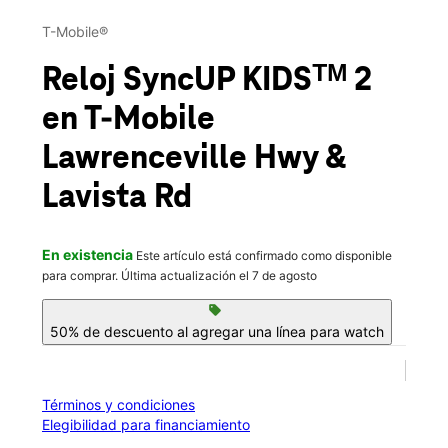
Mié.:
10:00 a.m. a 9:00 p.m.
This carousel contains a column of small thumbnails. Selecting 
Jue.:
10:00 a.m. a 9:00 p.m.
T-Mobile®
location_on
4363 Lawrenceville Hwy B1 Tucker, GA 30084
Reloj SyncUP KIDSᵀᴹ 2
en T-Mobile
Lawrenceville Hwy &
Lavista Rd
En existencia
Este artículo está confirmado como disponible
para comprar. Última actualización el 7 de agosto
sell
50% de descuento al agregar una línea para watch
Términos y condiciones
Elegibilidad para financiamiento