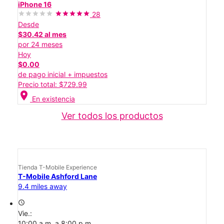
iPhone 16
28
Desde
$30.42 al mes
por 24 meses
Hoy
$0.00
de pago inicial + impuestos
Precio total: $729.99
location_on
En existencia
Ver todos los productos
Tienda T-Mobile Experience
T-Mobile Ashford Lane
9.4 miles away
access_time
Vie.:
10:00 a.m. a 8:00 p.m.