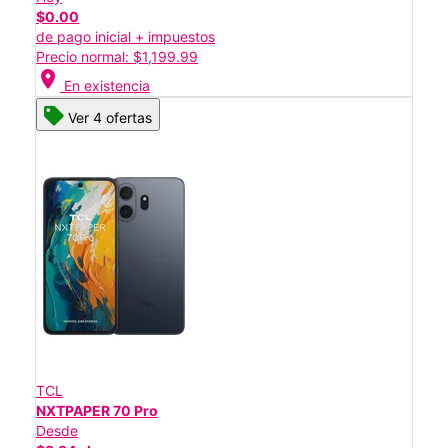
$0.00
de pago inicial + impuestos
Precio normal: $1,199.99
location_on
En existencia
Ver 4 ofertas
TCL
NXTPAPER 70 Pro
Desde