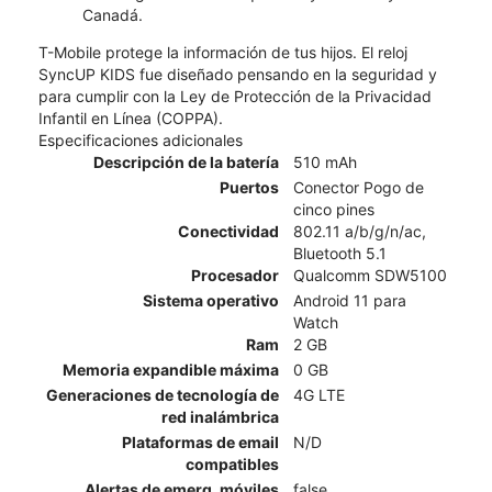
Canadá.
T-Mobile protege la información de tus hijos. El reloj
SyncUP KIDS fue diseñado pensando en la seguridad y
para cumplir con la Ley de Protección de la Privacidad
Infantil en Línea (COPPA).
Especificaciones adicionales
Descripción de la batería
510 mAh
Puertos
Conector Pogo de
cinco pines
Conectividad
802.11 a/b/g/n/ac,
Bluetooth 5.1
Procesador
Qualcomm SDW5100
Sistema operativo
Android 11 para
Watch
Ram
2 GB
Memoria expandible máxima
0 GB
Generaciones de tecnología de
4G LTE
red inalámbrica
Plataformas de email
N/D
compatibles
Alertas de emerg. móviles
false