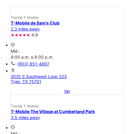
Tienda T-Mobile
T-Mobile de Sam's Club
2.3 miles away
4.9
access_time
Mié.:
9:00 a.m. a 8:00 p.m.
call
(903) 851-4897
location_on
2025 S Southwest Loop 323
Tyler, TX 75701
Ver
Tienda T-Mobile
T-Mobile The Village at Cumberland Park
3.5 miles away
access_time
Mié.: