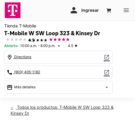
Tienda T-Mobile
T-Mobile W SW Loop 323 & Kinsey Dr
★★★★★
4.5
Abierto
:
10:00 a.m. - 8:00 p.m.
4.5
★
arrow_drop_down
location_on
open_in_new
Directions
call
open_in_new
(903) 405-1182
storefront
arrow_drop_down
Más detalles
Abrir
access_time
Mié.:
10:00 a.m. a 8:00 p.m.
Todos los productos: T-Mobile W SW Loop 323 &
Jue.:
10:00 a.m. a 8:00 p.m.
Kinsey Dr
Vie.:
10:00 a.m. a 8:00 p.m.
Sáb.:
10:00 a.m. a 8:00 p.m.
Dom.:
12:00 p.m. a 6:00 p.m.
This carousel shows one large product image at a time. Use th