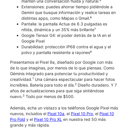
mantén una conversación fluida y natural.⁵
Extensiones: puedes ahorrar tiempo pidiéndole a
Gemini que busque información y realice tareas en
distintas apps, como Mapas o Gmail.⁶
Pantalla: la pantalla Actua de 6.3 pulgadas es
nítida, dinámica y un 35% más brillante⁷
Google Tensor G4: el poder detrás de la IA en el
Google Pixel
Durabilidad: protección IP68 contra el agua y el
polvo y pantalla resistente a rayones⁸
Presentamos el Pixel 9a, diseñado por Google con más
de lo que imaginas, por menos de lo que piensas. Como
Géminis integrado para potenciar tu productividad y
1
creatividad.
Una cámara espectacular para hacer fotos
2
increíbles. Batería para todo el día.
Diseño duradero. Y 7
años de actualizaciones para que siga sintiéndose
3
nuevo.
Todo por menos de $500.
Además, echa un vistazo a los teléfonos Google Pixel más
nuevos, incluidos el
Pixel 10a
, el
Pixel 10 Pro
, el
Pixel 10
Pro Fold
y el
Pixel 10 Pro XL
en nuestra red 5G más
grande y más rápida.