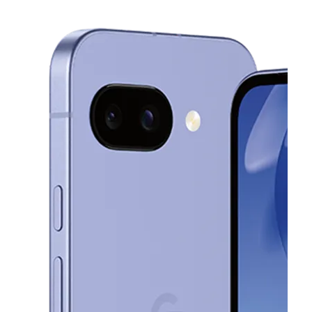
Lun.:
10:00 a.m. a 8:00 p.m.
Mar.:
10:00 a.m. a 8:00 p.m.
location_on
1400 W Southwest Loop 323 Ste 70 Tyler, TX 75701