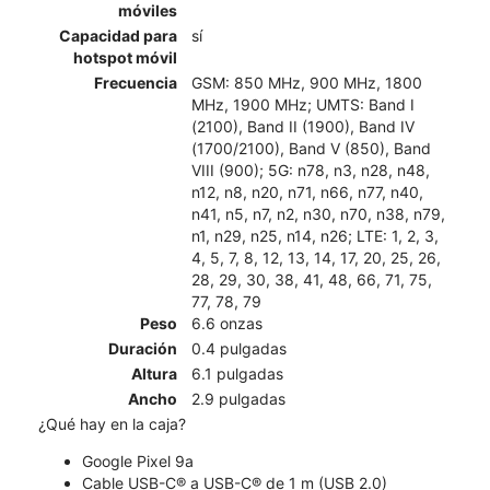
móviles
Capacidad para
sí
hotspot móvil
Frecuencia
GSM: 850 MHz, 900 MHz, 1800
MHz, 1900 MHz; UMTS: Band I
(2100), Band II (1900), Band IV
(1700/2100), Band V (850), Band
VIII (900); 5G: n78, n3, n28, n48,
n12, n8, n20, n71, n66, n77, n40,
n41, n5, n7, n2, n30, n70, n38, n79,
n1, n29, n25, n14, n26; LTE: 1, 2, 3,
4, 5, 7, 8, 12, 13, 14, 17, 20, 25, 26,
28, 29, 30, 38, 41, 48, 66, 71, 75,
77, 78, 79
Peso
6.6 onzas
Duración
0.4 pulgadas
Altura
6.1 pulgadas
Ancho
2.9 pulgadas
¿Qué hay en la caja?
Google Pixel 9a
Cable USB-C® a USB-C® de 1 m (USB 2.0)