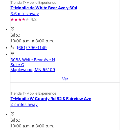
Tienda T-Mobile Experience
T-Mobile de White Bear Ave y 694
3.6 miles away
4.2
access_time
Sáb.:
10:00 a.m. a 8:00 p.m.
call
(651) 796-1149
location_on
3088 White Bear Ave N
Suite C
Maplewood, MN 55109
Ver
Tienda T-Mobile Experience
T-Mobile W County Rd B2 & Fairview Ave
7.2 miles away
access_time
Sáb.:
10:00 a.m. a 8:00 p.m.