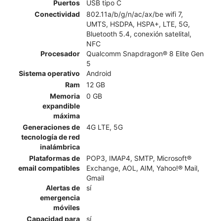
Puertos
USB tipo C
Conectividad
802.11a/b/g/n/ac/ax/be wifi 7,
UMTS, HSDPA, HSPA+, LTE, 5G,
Bluetooth 5.4, conexión satelital,
NFC
Procesador
Qualcomm Snapdragon® 8 Elite Gen
5
Sistema operativo
Android
Ram
12 GB
Memoria
0 GB
expandible
máxima
Generaciones de
4G LTE, 5G
tecnología de red
inalámbrica
Plataformas de
POP3, IMAP4, SMTP, Microsoft®
email compatibles
Exchange, AOL, AIM, Yahoo!® Mail,
Gmail
Alertas de
sí
emergencia
móviles
Capacidad para
sí