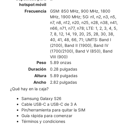
hotspot móvil
Frecuencia
GSM: 850 MHz, 900 MHz, 1800
MHz, 1900 MHz; 5G: n1, n2, n3, n5,
n7, n8, n12, n20, n25, n28, n38, n41,
n66, n71, n77, n78; LTE: 1, 2, 3, 4, 5,
7, 8, 12, 14, 19, 20, 25, 28, 30, 38,
40, 41, 48, 66, 71; UMTS: Band I
(2100), Band II (1900), Band IV
(1700/2100), Band V (850), Band
VIII (900)
Peso
5.89 onzas
Duración
0.28 pulgadas
Altura
5.89 pulgadas
Ancho
2.82 pulgadas
¿Qué hay en la caja?
Samsung Galaxy S26
Cable USB-C a USB-C de 3 A
Pin/herramienta para quitar la SIM
Guía rápida para comenzar
Términos y condiciones