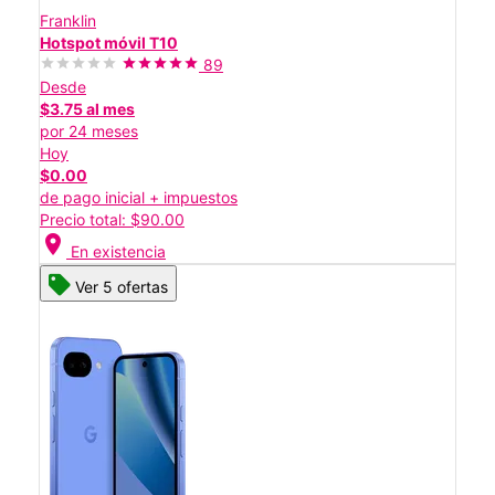
Franklin
Hotspot móvil T10
89
Desde
$3.75 al mes
por 24 meses
Hoy
$0.00
de pago inicial + impuestos
Precio total: $90.00
location_on
En existencia
Ver 5 ofertas