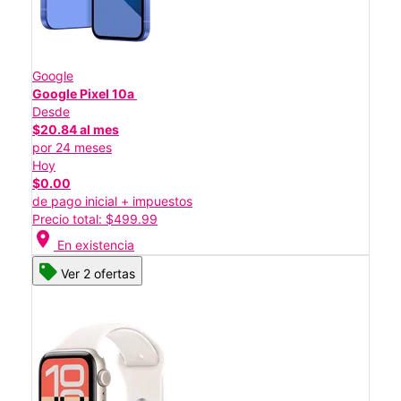
Google
Google Pixel 10a
Desde
$20.84 al mes
por 24 meses
Hoy
$0.00
de pago inicial + impuestos
Precio total: $499.99
location_on
En existencia
Ver 2 ofertas