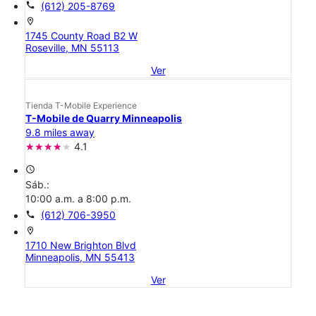
call
(612) 205-8769
location_on
1745 County Road B2 W
Roseville, MN 55113
Ver
Tienda T-Mobile Experience
T-Mobile de Quarry Minneapolis
9.8 miles away
4.1
access_time
Sáb.:
10:00 a.m. a 8:00 p.m.
call
(612) 706-3950
location_on
1710 New Brighton Blvd
Minneapolis, MN 55413
Ver