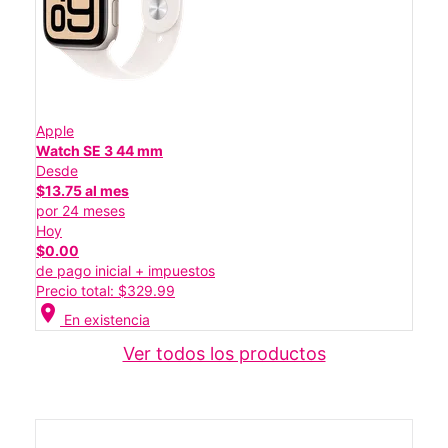
Apple
Watch SE 3 44 mm
Desde
$13.75 al mes
por 24 meses
Hoy
$0.00
de pago inicial + impuestos
Precio total: $329.99
location_on
En existencia
Ver todos los productos