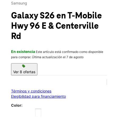
Vie.:
10:00 a.m. a 8:00 p.m.
Samsung
location_on
1022 Highway 96 E Vadnais Heights, MN 55127
Galaxy S26
en T-Mobile
Hwy 96 E & Centerville
Rd
En existencia
Este artículo está confirmado como disponible
para comprar. Última actualización el 7 de agosto
sell
Ver 8 ofertas
Términos y condiciones
Elegibilidad para financiamiento
Color: