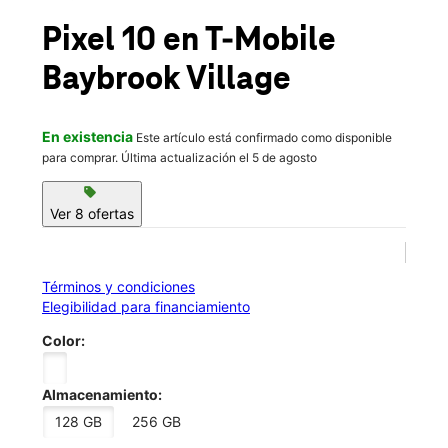
Mié.:
10:00 a.m. a 8:00 p.m.
location_on
Pixel 10
en T-Mobile
1501 W Bay Area Blvd Ste B Webster, TX 77598
Baybrook Village
En existencia
Este artículo está confirmado como disponible
para comprar. Última actualización el 5 de agosto
sell
Ver 8 ofertas
Términos y condiciones
Elegibilidad para financiamiento
Color:
Almacenamiento:
128 GB
256 GB