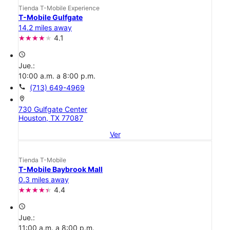
Tienda T-Mobile Experience
T-Mobile Gulfgate
14.2 miles away
4.1
access_time
Jue.:
10:00 a.m. a 8:00 p.m.
call
(713) 649-4969
location_on
730 Gulfgate Center
Houston, TX 77087
Ver
Tienda T-Mobile
T-Mobile Baybrook Mall
0.3 miles away
4.4
access_time
Jue.:
11:00 a.m. a 8:00 p.m.