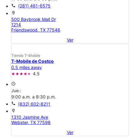
call
(281) 461-6575
location_on
500 Baybrook Mall Dr
1214
Friendswood, TX 77546
Ver
Tienda T-Mobile
T-Mobile de Costco
0.5 miles away
4.5
access_time
Jue.:
9:00 a.m. a 8:30 p.m.
call
(832) 602-8211
location_on
1310 Jasmine Ave
Webster, TX 77598
Ver