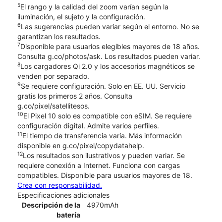
5
El rango y la calidad del zoom varían según la
iluminación, el sujeto y la configuración.
6
Las sugerencias pueden variar según el entorno. No se
garantizan los resultados.
7
Disponible para usuarios elegibles mayores de 18 años.
Consulta g.co/photos/ask. Los resultados pueden variar.
8
Los cargadores Qi 2.0 y los accesorios magnéticos se
venden por separado.
9
Se requiere configuración. Solo en EE. UU. Servicio
gratis los primeros 2 años. Consulta
g.co/pixel/satellitesos.
10
El Pixel 10 solo es compatible con eSIM. Se requiere
configuración digital. Admite varios perfiles.
11
El tiempo de transferencia varía. Más información
disponible en g.co/pixel/copydatahelp.
12
Los resultados son ilustrativos y pueden variar. Se
requiere conexión a Internet. Funciona con cargas
compatibles. Disponible para usuarios mayores de 18.
Crea con responsabilidad.
Especificaciones adicionales
Descripción de la
4970mAh
batería