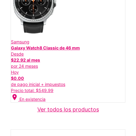
Samsung
Galaxy Watch8 Classic de 46 mm
Desde
$22.92 al mes
por 24 meses
Hoy
$0.00
de pago inicial + impuestos
Precio total: $549.99
location_on
En existencia
Ver todos los productos