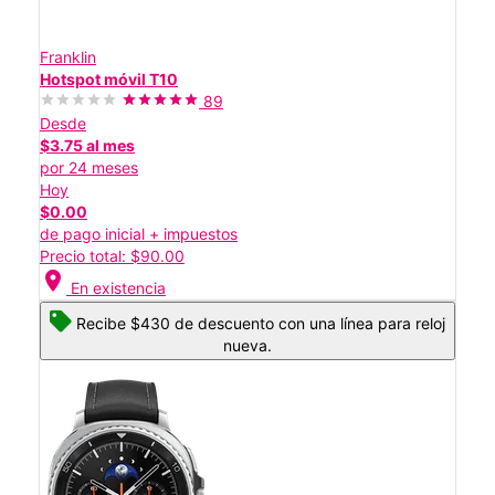
Franklin
Hotspot móvil T10
89
Desde
$3.75 al mes
por 24 meses
Hoy
$0.00
de pago inicial + impuestos
Precio total: $90.00
location_on
En existencia
Recibe $430 de descuento con una línea para reloj
nueva.