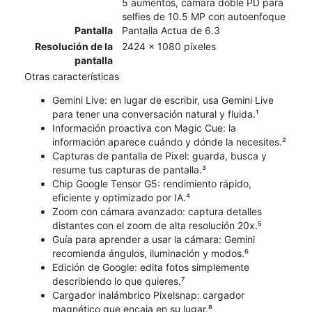
5 aumentos, cámara doble PD para
selfies de 10.5 MP con autoenfoque
Pantalla
Pantalla Actua de 6.3
Resolución de la
2424 x 1080 píxeles
pantalla
Otras características
Gemini Live: en lugar de escribir, usa Gemini Live
para tener una conversación natural y fluida.¹
Información proactiva con Magic Cue: la
información aparece cuándo y dónde la necesites.²
Capturas de pantalla de Pixel: guarda, busca y
resume tus capturas de pantalla.³
Chip Google Tensor G5: rendimiento rápido,
eficiente y optimizado por IA.⁴
Zoom con cámara avanzado: captura detalles
distantes con el zoom de alta resolución 20x.⁵
Guía para aprender a usar la cámara: Gemini
recomienda ángulos, iluminación y modos.⁶
Edición de Google: edita fotos simplemente
describiendo lo que quieres.⁷
Cargador inalámbrico Pixelsnap: cargador
magnético que encaja en su lugar.⁸