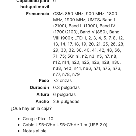
Capacidad para
sí
hotspot móvil
Frecuencia
GSM: 850 MHz, 900 MHz, 1800
MHz, 1900 MHz; UMTS: Band I
(2100), Band II (1900), Band IV
(1700/2100), Band V (850), Band
VIII (900); LTE: 1, 2, 3, 4, 5, 7, 8, 12,
13, 14, 17, 18, 19, 20, 21, 25, 26, 28,
29, 30, 32, 38, 40, 41, 42, 48, 66,
71, 75; 5G: n1, n2, n3, n5, n7, n8,
n12, n14, n20, n25, n26, n28, n30,
n38, n40, n41, n66, n71, n75, n76,
n77, n78, n79
Peso
7.2 onzas
Duración
0.3 pulgadas
Altura
6 pulgadas
Ancho
2.8 pulgadas
¿Qué hay en la caja?
Google Pixel 10
Cable USB-C® a USB-C® de 1 m (USB 2.0)
Notas al pie