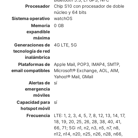
Procesador
Chip S10 con procesador de doble
núcleo y 64 bits
Sistema operativo
watchOS
Memoria
0 GB
expandible
máxima
Generaciones de
4G LTE, 5G
tecnología de red
inalámbrica
Plataformas de
Apple Mail, POP3, IMAP4, SMTP,
email compatibles
Microsoft® Exchange, AOL, AIM,
Yahoo!® Mail, GMail
Alertas de
sí
emergencia
móviles
Capacidad para
sí
hotspot móvil
Frecuencia
LTE: 1, 2, 3, 4, 5, 7, 8, 12, 13, 14, 17,
18, 19, 20, 25, 26, 28, 38, 40, 41,
66, 71; 5G: n1, n2, n3, n5, n7, n8,
n12, n14, n20, n25, n26, n28, n66,