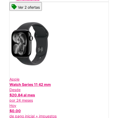
Ver 2 ofertas
Apple
Watch Series 11 42 mm
Desde
$20.84 al mes
por 24 meses
Hoy
$0.00
de pago inicial + impuestos