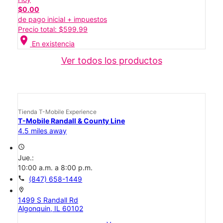
$0.00
de pago inicial + impuestos
Precio total: $599.99
location_on
En existencia
Ver todos los productos
Tienda T-Mobile Experience
T-Mobile Randall & County Line
4.5 miles away
access_time
Jue.:
10:00 a.m. a 8:00 p.m.
call
(847) 658-1449
location_on
1499 S Randall Rd
Algonquin, IL 60102