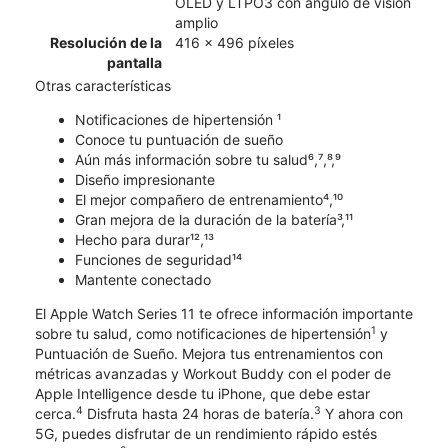
OLED y LTPO3 con ángulo de visión
amplio
Resolución de la
416 x 496 píxeles
pantalla
Otras características
Notificaciones de hipertensión ¹
Conoce tu puntuación de sueño
Aún más información sobre tu salud⁶,⁷,⁸,⁹
Diseño impresionante
El mejor compañero de entrenamiento⁴,¹⁰
Gran mejora de la duración de la batería³,¹¹
Hecho para durar¹²,¹³
Funciones de seguridad¹⁴
Mantente conectado
El Apple Watch Series 11 te ofrece información importante
1
sobre tu salud, como notificaciones de hipertensión
y
Puntuación de Sueño. Mejora tus entrenamientos con
métricas avanzadas y Workout Buddy con el poder de
Apple Intelligence desde tu iPhone, que debe estar
4
3
cerca.
Disfruta hasta 24 horas de batería.
Y ahora con
5G, puedes disfrutar de un rendimiento rápido estés