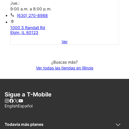
Jue.:
9:00 a.m. a 8:00 p.m.
call
(630) 270-8988
location_on
1000 S Randall Rd
Elgin, IL 60123
Ver
¿Buscas más?
Ver todas las tiendas en Illinois