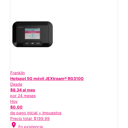
Franklin
Hotspot 5G móvil JEXtream® RG3100
Desde
$8.34 al mes
por 24 meses
Hoy
$0.00
de pago inicial + impuestos
Precio total: $199.99
location_on
En existencia