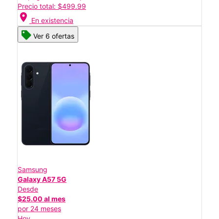
Precio total: $499.99
location_on
En existencia
Ver 6 ofertas
Samsung
Galaxy A57 5G
Desde
$25.00 al mes
por 24 meses
Hoy