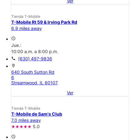
Ver
Tienda T-Mobile
T-Mobile Rt 59 & Irving Park Rd
6.9 miles away
access_time
Jue.:
10:00 a.m. a 8:00 p.m.
call
(630) 497-9836
location_on
640 South Sutton Rd
6
Streamwood, IL 60107
Ver
Tienda T-Mobile
T-Mobile de Sam's Club
7.0 miles away
5.0
access_time