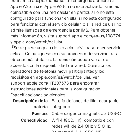
podrían no aceptar llamadas de emergencia desde tu
Apple Watch si el Apple Watch no está activado, si no es
compatible con una red celular en particular o no está
configurado para funcionar en ella, si no está configurado
para funcionar con el servicio celular, o si la red celular no
admite llamadas de emergencia por IMS. Para obtener
más información, visita support.apple.com/es-us/108374
y apple.com/watch/cellular.
15
Se requiere un plan de servicio móvil para tener servicio
celular. Comuníquese con su proveedor de servicio para
obtener más detalles. La conexión puede variar de
acuerdo con la disponibilidad de la red. Consulta los
operadores de telefonía móvil participantes y los
requisitos en apple.com/es/watch/cellular. Ver
support.apple.com/HT207578 para encontrar
instrucciones adicionales para la configuración
Especificaciones adicionales
Descripción de la
Batería de iones de litio recargable
batería
integrada
Puertos
Cable cargador magnético a USB-C
Conectividad
Wifi 4 (802.11n), compatible con
redes wifi de 2.4 GHz y 5 GHz,
Bluetooth 5.3, L1 GPS, NFC