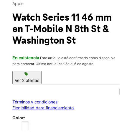
Mié.:
10:00 a.m. a 8:00 p.m.
Apple
location_on
220 N 8th St West Dundee, IL 60118
Watch Series 11 46 mm
en T-Mobile
N 8th St &
Washington St
En existencia
Este artículo está confirmado como disponible
para comprar. Última actualización el 6 de agosto
sell
Ver 2 ofertas
Términos y condiciones
Elegibilidad para financiamiento
Color: