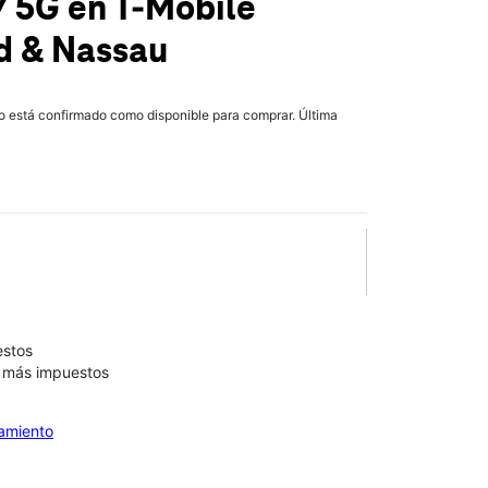
7 5G
en T-Mobile
 & Nassau
lo está confirmado como disponible para comprar. Última
estos
9 más impuestos
iamiento