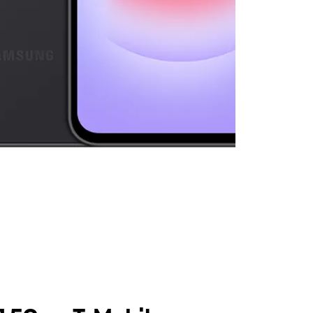
olumn of small thumbnails. Selecting a thumbnail will change the main 