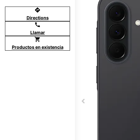
directions
Directions
call
Llamar
shopping_cart
Productos en existencia