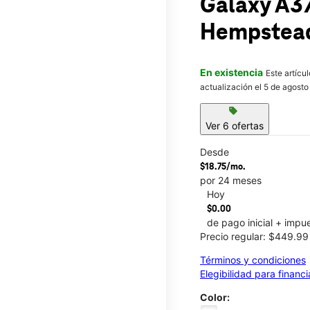
Galaxy A3
Hempstead
En existencia
Este artícu
actualización el 5 de agosto
sell
Ver 6 ofertas
Desde
$18.75/mo.
por 24 meses
Hoy
$0.00
de pago inicial + impu
Precio regular: $449.9
Términos y condiciones
Elegibilidad para financ
Color: