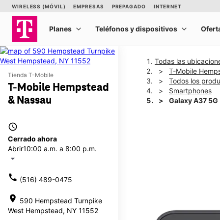
Todas las ubicacion
T-Mobile Hemp
Tienda T-Mobile
Todos los prod
T-Mobile Hempstead
Smartphones
& Nassau
Galaxy A37 5G
access_time
This carousel shows one la
Cerrado ahora
Abrir
10:00 a.m. a 8:00 p.m.
arrow_drop_down
call
(516) 489-0475
location_on
590 Hempstead Turnpike
West Hempstead, NY 11552