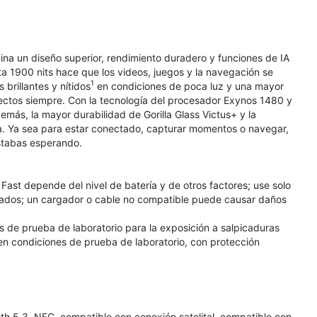
ina un diseño superior, rendimiento duradero y funciones de IA
ta 1900 nits hace que los videos, juegos y la navegación se
1
rillantes y nítidos
en condiciones de poca luz y una mayor
fectos siempre. Con la tecnología del procesador Exynos 1480 y
emás, la mayor durabilidad de Gorilla Glass Victus+ y la
día. Ya sea para estar conectado, capturar momentos o navegar,
estabas esperando.
ast depende del nivel de batería y de otros factores; use solo
ados; un cargador o cable no compatible puede causar daños
es de prueba de laboratorio para la exposición a salpicaduras
 en condiciones de prueba de laboratorio, con protección
h 5.3, NFC, compatible con conexión satelital, compatible con