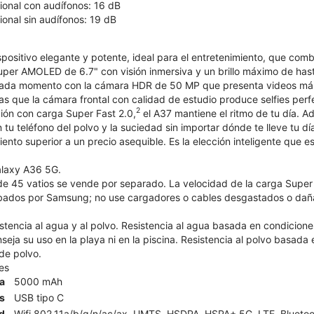
onal con audífonos: 16 dB
onal sin audífonos: 19 dB
positivo elegante y potente, ideal para el entretenimiento, que comb
Super AMOLED de 6.7" con visión inmersiva y un brillo máximo de has
cada momento con la cámara HDR de 50 MP que presenta videos más b
as que la cámara frontal con calidad de estudio produce selfies per
2
ción con carga Super Fast 2.0,
el A37 mantiene el ritmo de tu día. Ad
tu teléfono del polvo y la suciedad sin importar dónde te lleve tu 
iento superior a un precio asequible. Es la elección inteligente que 
alaxy A36 5G.
e 45 vatios se vende por separado. La velocidad de la carga Super F
bados por Samsung; no use cargadores o cables desgastados o dañ
istencia al agua y al polvo. Resistencia al agua basada en condicion
eja su uso en la playa ni en la piscina. Resistencia al polvo basada
 de polvo.
es
ía
5000 mAh
s
USB tipo C
d
Wifi 802.11a/b/g/n/ac/ax, UMTS, HSDPA, HSPA+,5G, LTE, Bluetoot