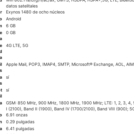
datos satelitales
r
Exynos 1480 de ocho núcleos
o
Android
m
6 GB
e
0 GB
a
e
4G LTE, 5G
d
a
l
Apple Mail, POP3, IMAP4, SMTP, Microsoft® Exchange, AOL, AIM,
s
a
sí
s
t
sí
l
a
GSM: 850 MHz, 900 MHz, 1800 MHz, 1900 MHz; LTE: 1, 2, 3, 4, 5, 
I (2100), Band II (1900), Band IV (1700/2100), Band VIII (900); 5
o
6.91 onzas
n
0.29 pulgadas
a
6.41 pulgadas