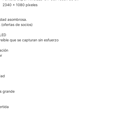
2340 x 1080 píxeles
lidad asombrosa.
 (ofertas de socios)
OLED
reíble que se capturan sin esfuerzo
ación
or
dad
s grande
ertida