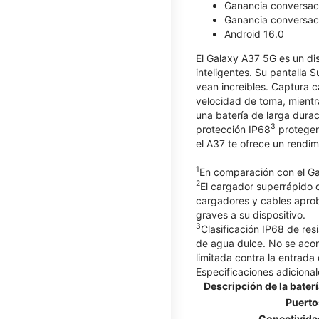
Ganancia conversaci
Ganancia conversaci
Android 16.0
El Galaxy A37 5G es un dis
inteligentes. Su pantalla 
vean increíbles. Captura 
velocidad de toma, mientr
una batería de larga dura
3
protección IP68
protegen 
el A37 te ofrece un rendim
1
En comparación con el G
2
El cargador superrápido d
cargadores y cables apro
graves a su dispositivo.
3
Clasificación IP68 de res
de agua dulce. No se acons
limitada contra la entrada
Especificaciones adicional
Descripción de la bater
Puerto
Conectivida