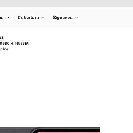
es
stead & Nassau
uctos
rge product image at a time. Use the Previous and Next buttons to m