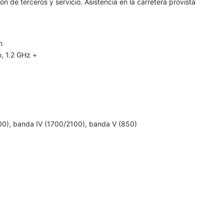
n de terceros y servicio. Asistencia en la carretera provista
h
, 1.2 GHz +
1900), banda IV (1700/2100), banda V (850)