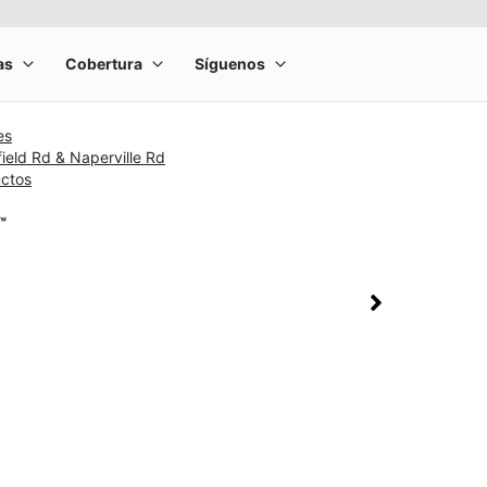
es
field Rd & Naperville Rd
uctos
™
rge product image at a time. Use the Previous and Next buttons to m
olumn of small thumbnails. Selecting a thumbnail will change the main 