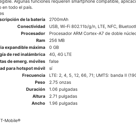
legible. Algunas funciones requieren smartphone compatible, aplicació
 en todo el país.
es
scripción de la batería
2700mAh
Conectividad
USB, Wi-Fi 802.11b/g/n, LTE, NFC, Bluetoot
Procesador
Procesador ARM Cortex-A7 de doble núcleo
Ram
256 MB
a expandible máxima
0 GB
ía de red inalámbrica
4G, 4G LTE
rtas de emerg. móviles
false
ad para hotspot móvil
sí
Frecuencia
LTE: 2, 4, 5, 12, 66, 71; UMTS: banda II (
Peso
2.75 onzas
Duración
1.06 pulgadas
Altura
2.71 pulgadas
Ancho
1.96 pulgadas
 T-Mobile®