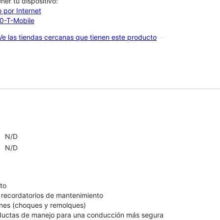
btener tu dispositivo:
 por Internet
00-T-Mobile
Ve las tiendas cercanas que tienen este producto
N/D
N/D
uto
, recordatorios de mantenimiento
iones (choques y remolques)
nductas de manejo para una conducción más segura