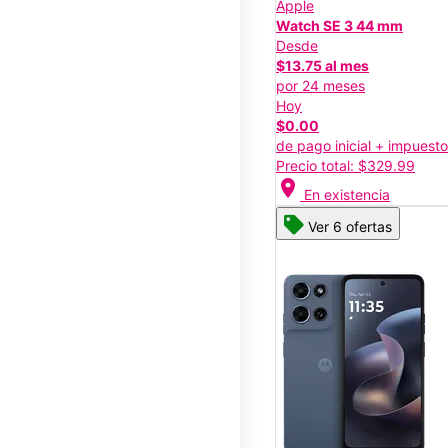
Apple
Watch SE 3 44 mm
Desde
$13.75 al mes
por 24 meses
Hoy
$0.00
de pago inicial + impuest
Precio total: $329.99
location_on
En existencia
Ver 6 ofertas