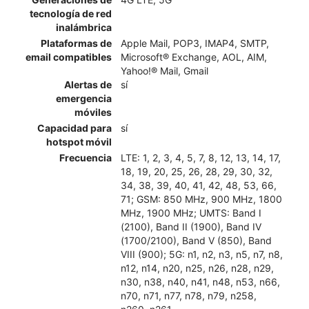
tecnología de red
inalámbrica
Plataformas de
Apple Mail, POP3, IMAP4, SMTP,
email compatibles
Microsoft® Exchange, AOL, AIM,
Yahoo!® Mail, Gmail
Alertas de
sí
emergencia
móviles
Capacidad para
sí
hotspot móvil
Frecuencia
LTE: 1, 2, 3, 4, 5, 7, 8, 12, 13, 14, 17,
18, 19, 20, 25, 26, 28, 29, 30, 32,
34, 38, 39, 40, 41, 42, 48, 53, 66,
71; GSM: 850 MHz, 900 MHz, 1800
MHz, 1900 MHz; UMTS: Band I
(2100), Band II (1900), Band IV
(1700/2100), Band V (850), Band
VIII (900); 5G: n1, n2, n3, n5, n7, n8,
n12, n14, n20, n25, n26, n28, n29,
n30, n38, n40, n41, n48, n53, n66,
n70, n71, n77, n78, n79, n258,