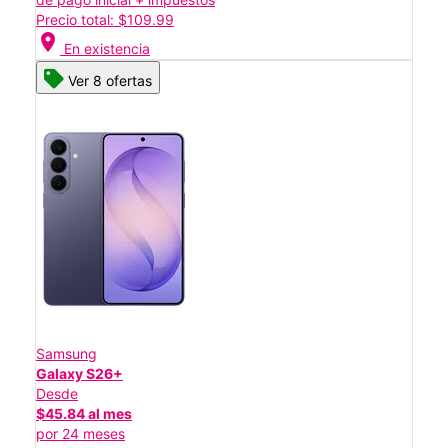
Precio total: $109.99
location_on
En existencia
Ver 8 ofertas
Samsung
Galaxy S26+
Desde
$45.84 al mes
por 24 meses