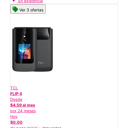
En existencia
Ver 3 ofertas
TCL
FLIP 4
Desde
$4.59 al mes
por 24 meses
Hoy
$0.00
de pago inicial + impuestos