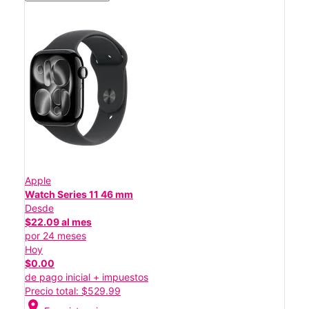
Apple
Watch Series 11 46 mm
Desde
$22.09 al mes
por 24 meses
Hoy
$0.00
de pago inicial + impuestos
Precio total: $529.99
location_on