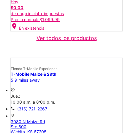
Hoy
$0.00
de pago inicial + impuestos
Precio normal: $1,099.99
location_on
En existencia
Ver todos los productos
Tienda T-Mobile Experience
T-Mobile Maize & 29th
5.9 miles away
access_time
Jue.:
10:00 a.m. a 8:00 p.m.
call
(316) 721-2267
location_on
3080 N Maize Rd
Ste 600
Wichita, KS 67205