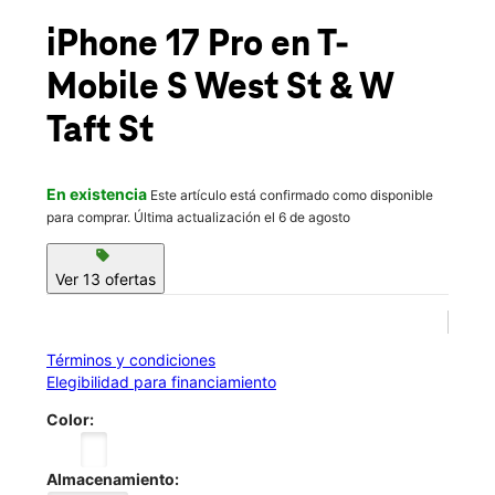
Mié.:
10:00 a.m. a 9:00 p.m.
location_on
iPhone 17 Pro
en T-
530 S West St Wichita, KS 67213
Mobile
S West St & W
Taft St
En existencia
Este artículo está confirmado como disponible
para comprar. Última actualización el 6 de agosto
sell
Ver 13 ofertas
Términos y condiciones
Elegibilidad para financiamiento
Color:
Almacenamiento: