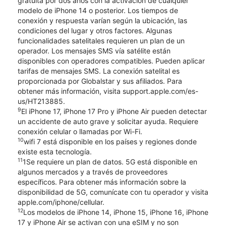
gratuita por dos años con la activación de cualquier
modelo de iPhone 14 o posterior. Los tiempos de
conexión y respuesta varían según la ubicación, las
condiciones del lugar y otros factores. Algunas
funcionalidades satelitales requieren un plan de un
operador. Los mensajes SMS vía satélite están
disponibles con operadores compatibles. Pueden aplicar
tarifas de mensajes SMS. La conexión satelital es
proporcionada por Globalstar y sus afiliados. Para
obtener más información, visita support.apple.com/es-
us/HT213885.
9
El iPhone 17, iPhone 17 Pro y iPhone Air pueden detectar
un accidente de auto grave y solicitar ayuda. Requiere
conexión celular o llamadas por Wi-Fi.
10
wifi 7 está disponible en los países y regiones donde
existe esta tecnología.
11
1Se requiere un plan de datos. 5G está disponible en
algunos mercados y a través de proveedores
específicos. Para obtener más información sobre la
disponibilidad de 5G, comunícate con tu operador y visita
apple.com/iphone/cellular.
12
Los modelos de iPhone 14, iPhone 15, iPhone 16, iPhone
17 y iPhone Air se activan con una eSIM y no son