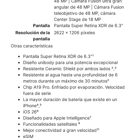
48 MP | Cámara Fusion ultra gran
angular de 48 MP | Cámara Fusion
teleobjetivo de 48 MP, cámara
Center Stage de 18 MP
Pantalla
Pantalla Super Retina XDR de 6.3"
Resolución de la
2622 x 1206 píxeles
pantalla
Otras características
Pantalla Super Retina XDR de 6.3"¹
Diseño unibody para una potencia excepcional
Resistente Ceramic Shield por ambos lados ²,³
Resistente al agua hasta una profundidad de 6
metros durante un máximo de 30 minutos²
Chip A19 Pro. Enfriado por evaporación. Velocidad
fuera de serie
La mayor duración de batería que existe en un
iPhone⁴,⁵
iOS 26⁶
Diseñado para Apple Intelligence⁷
Funcionalidades satelitales ⁹
Mejor conectividad a gran velocidad¹¹
eSIM