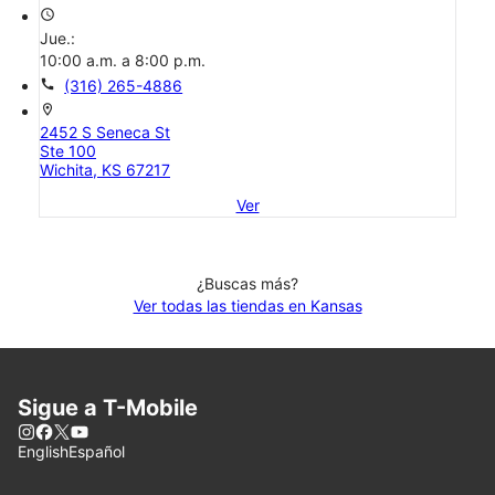
access_time
Jue.:
10:00 a.m. a 8:00 p.m.
call
(316) 265-4886
location_on
2452 S Seneca St
Ste 100
Wichita, KS 67217
Ver
¿Buscas más?
Ver todas las tiendas en Kansas