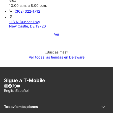
Vie.:
10:00 a.m. a 8:00 p.m.
call
(302) 322-1712
location_on
118 N Dupont Hwy
New Castle, DE 19720
Ver
¿Buscas más?
Ver todas las tiendas en Delaware