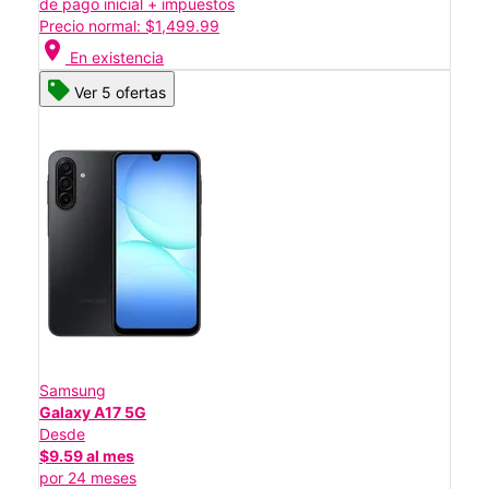
de pago inicial + impuestos
Precio normal: $1,499.99
location_on
En existencia
Ver 5 ofertas
Samsung
Galaxy A17 5G
Desde
$9.59 al mes
por 24 meses