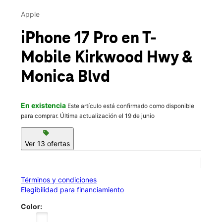
This carousel contains a column of small thumbnails. Selecting 
Mar.:
Cerrado temporalmente
Mié.:
Cerrado temporalmente
Apple
Jue.:
Cerrado temporalmente
location_on
iPhone 17 Pro
en T-
4511 Kirkwood Hwy Wilmington, DE 19808
Mobile
Kirkwood Hwy &
Esta tienda está cerrada temporalmente por remodelación.
Esperamos poder ayudarte en otra tienda cercana.
Monica Blvd
En existencia
Este artículo está confirmado como disponible
para comprar. Última actualización el 19 de junio
sell
Ver 13 ofertas
Términos y condiciones
Elegibilidad para financiamiento
Color: