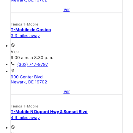
Ver
Tienda T-Mobile
T-Mobile de Costco
3.3 miles away
access_time
Vie.:
9:00 a.m. a 8:30 p.m.
call
(302) 747-9797
location_on
900 Center Blvd
Newark, DE 19702
Ver
Tienda T-Mobile
T-Mobile N Dupont Hwy & Sunset Blvd
4.9 miles away
access_time