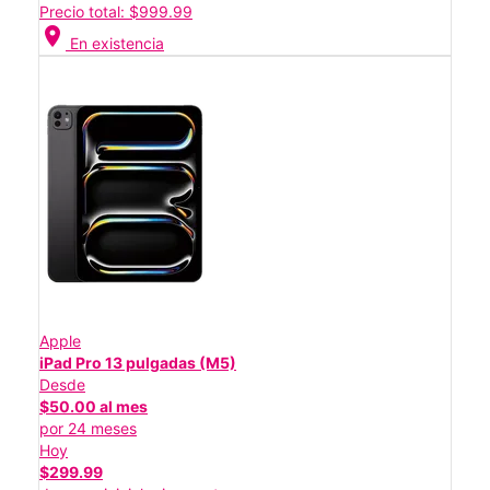
Precio total: $999.99
location_on
En existencia
Apple
iPad Pro 13 pulgadas (M5)
Desde
$50.00 al mes
por 24 meses
Hoy
$299.99