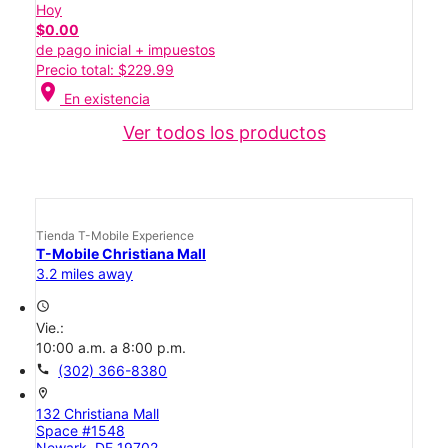
Hoy
$0.00
de pago inicial + impuestos
Precio total: $229.99
location_on
En existencia
Ver todos los productos
Tienda T-Mobile Experience
T-Mobile Christiana Mall
3.2 miles away
access_time
Vie.:
10:00 a.m. a 8:00 p.m.
call
(302) 366-8380
location_on
132 Christiana Mall
Space #1548
Newark, DE 19702