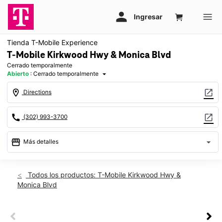
Tienda T-Mobile Experience
T-Mobile Kirkwood Hwy & Monica Blvd
Cerrado temporalmente
Abierto
:
Cerrado temporalmente
arrow_drop_down
location_on
open_in_new
Directions
call
open_in_new
(302) 993-3700
storefront
arrow_drop_down
Más detalles
warning
Vie.: cerrado temporalmente
access_time
Todos los productos: T-Mobile Kirkwood Hwy &
Monica Blvd
Vie.:
Cerrado temporalmente
Sáb.:
Cerrado temporalmente
Dom.:
Cerrado temporalmente
This carousel shows one large product image at a time. Use th
Lun.:
Cerrado temporalmente