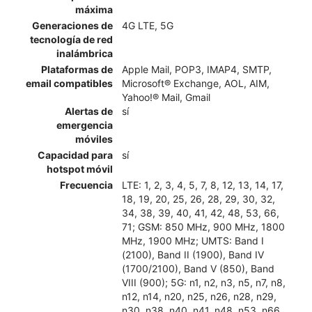
máxima
Generaciones de
4G LTE, 5G
tecnología de red
inalámbrica
Plataformas de
Apple Mail, POP3, IMAP4, SMTP,
email compatibles
Microsoft® Exchange, AOL, AIM,
Yahoo!® Mail, Gmail
Alertas de
sí
emergencia
móviles
Capacidad para
sí
hotspot móvil
Frecuencia
LTE: 1, 2, 3, 4, 5, 7, 8, 12, 13, 14, 17,
18, 19, 20, 25, 26, 28, 29, 30, 32,
34, 38, 39, 40, 41, 42, 48, 53, 66,
71; GSM: 850 MHz, 900 MHz, 1800
MHz, 1900 MHz; UMTS: Band I
(2100), Band II (1900), Band IV
(1700/2100), Band V (850), Band
VIII (900); 5G: n1, n2, n3, n5, n7, n8,
n12, n14, n20, n25, n26, n28, n29,
n30, n38, n40, n41, n48, n53, n66,