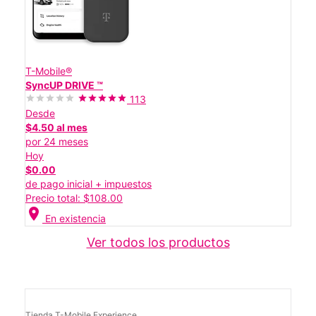
T-Mobile®
SyncUP DRIVE ™
113
Desde
$4.50 al mes
por 24 meses
Hoy
$0.00
de pago inicial + impuestos
Precio total: $108.00
location_on
En existencia
Ver todos los productos
Tienda T-Mobile Experience