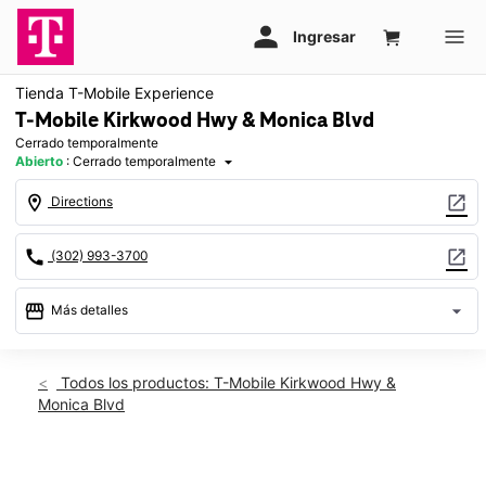
Tienda T-Mobile Experience
T-Mobile Kirkwood Hwy & Monica Blvd
Cerrado temporalmente
Abierto
:
Cerrado temporalmente
arrow_drop_down
location_on
open_in_new
Directions
call
open_in_new
(302) 993-3700
storefront
arrow_drop_down
Más detalles
warning
Dom.: cerrado temporalmente
access_time
Todos los productos: T-Mobile Kirkwood Hwy &
Monica Blvd
Dom.:
Cerrado temporalmente
Lun.:
Cerrado temporalmente
Mar.:
Cerrado temporalmente
This carousel shows one large product image at a time. Use th
Mié.:
Cerrado temporalmente