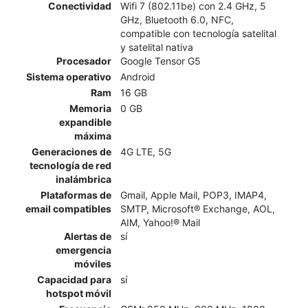
Conectividad
Wifi 7 (802.11be) con 2.4 GHz, 5
GHz, Bluetooth 6.0, NFC,
compatible con tecnología satelital
y satelital nativa
Procesador
Google Tensor G5
Sistema operativo
Android
Ram
16 GB
Memoria
0 GB
expandible
máxima
Generaciones de
4G LTE, 5G
tecnología de red
inalámbrica
Plataformas de
Gmail, Apple Mail, POP3, IMAP4,
email compatibles
SMTP, Microsoft® Exchange, AOL,
AIM, Yahoo!® Mail
Alertas de
sí
emergencia
móviles
Capacidad para
sí
hotspot móvil