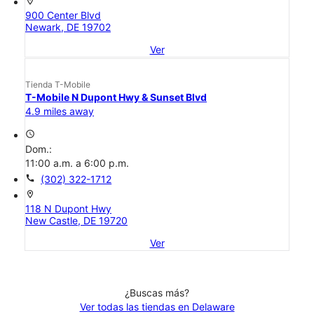
location_on
900 Center Blvd
Newark, DE 19702
Ver
Tienda T-Mobile
T-Mobile N Dupont Hwy & Sunset Blvd
4.9 miles away
access_time
Dom.:
11:00 a.m. a 6:00 p.m.
call
(302) 322-1712
location_on
118 N Dupont Hwy
New Castle, DE 19720
Ver
¿Buscas más?
Ver todas las tiendas en Delaware