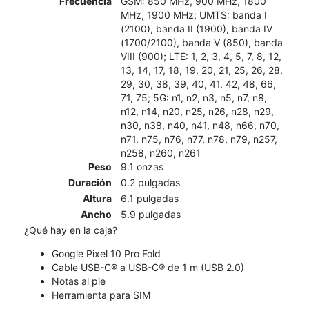
Frecuencia
GSM: 850 MHz, 900 MHz, 1800
MHz, 1900 MHz; UMTS: banda I
(2100), banda II (1900), banda IV
(1700/2100), banda V (850), banda
VIII (900); LTE: 1, 2, 3, 4, 5, 7, 8, 12,
13, 14, 17, 18, 19, 20, 21, 25, 26, 28,
29, 30, 38, 39, 40, 41, 42, 48, 66,
71, 75; 5G: n1, n2, n3, n5, n7, n8,
n12, n14, n20, n25, n26, n28, n29,
n30, n38, n40, n41, n48, n66, n70,
n71, n75, n76, n77, n78, n79, n257,
n258, n260, n261
Peso
9.1 onzas
Duración
0.2 pulgadas
Altura
6.1 pulgadas
Ancho
5.9 pulgadas
¿Qué hay en la caja?
Google Pixel 10 Pro Fold
Cable USB-C® a USB-C® de 1 m (USB 2.0)
Notas al pie
Herramienta para SIM