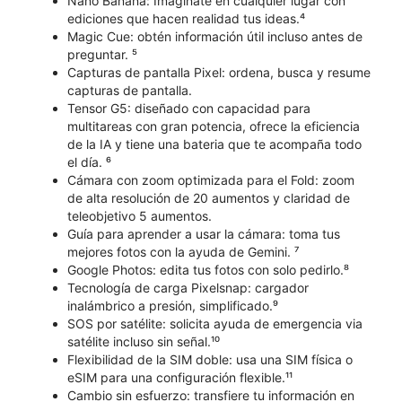
Nano Banana: Imagínate en cualquier lugar con
ediciones que hacen realidad tus ideas.⁴
Magic Cue: obtén información útil incluso antes de
preguntar. ⁵
​​​​​​​Capturas de pantalla Pixel: ordena, busca y resume
capturas de pantalla.
Tensor G5: diseñado con capacidad para
multitareas con gran potencia, ofrece la eficiencia
de la IA y tiene una bateria que te acompaña todo
el día. ⁶
Cámara con zoom optimizada para el Fold: zoom
de alta resolución de 20 aumentos y claridad de
teleobjetivo 5 aumentos.
Guía para aprender a usar la cámara: toma tus
mejores fotos con la ayuda de Gemini. ⁷
Google Photos: edita tus fotos con solo pedirlo.⁸
Tecnología de carga Pixelsnap: cargador
inalámbrico a presión, simplificado.⁹
SOS por satélite: solicita ayuda de emergencia via
satélite incluso sin señal.¹⁰
Flexibilidad de la SIM doble: usa una SIM física o
eSIM para una configuración flexible.¹¹
Cambio sin esfuerzo: transfiere tu información en