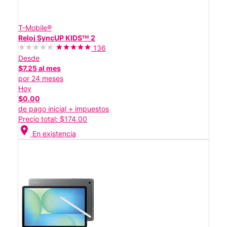
T-Mobile®
Reloj SyncUP KIDSᵀᴹ 2
136
Desde
$7.25 al mes
por 24 meses
Hoy
$0.00
de pago inicial + impuestos
Precio total: $174.00
location_on
En existencia