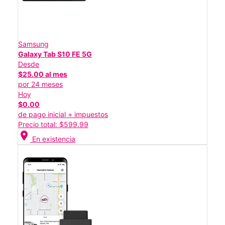
Samsung
Galaxy Tab S10 FE 5G
Desde
$25.00 al mes
por 24 meses
Hoy
$0.00
de pago inicial + impuestos
Precio total: $599.99
location_on
En existencia