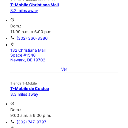
T-Mobile Christiana Mall
3.2 miles away
access_time
Dom.:
11:00 a.m. a 6:00 p.m.
call
(302) 366-8380
location_on
132 Christiana Mall
Space #1548
Newark, DE 19702
Ver
Tienda T-Mobile
T-Mobile de Costco
3.3 miles away
access_time
Dom.:
9:00 a.m. a 6:00 p.m.
call
(302) 747-9797