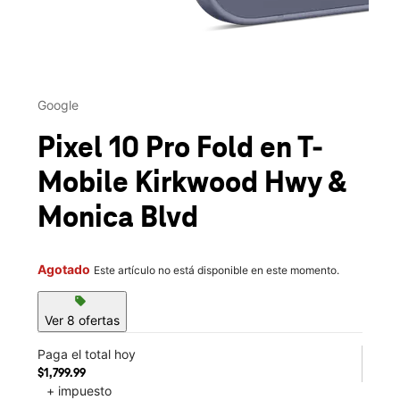
This carousel contains a column of small thumbnails. Selecting 
Google
Pixel 10 Pro Fold
en T-
Mobile
Kirkwood Hwy &
Monica Blvd
Agotado
Este artículo no está disponible en este momento.
sell
Ver 8 ofertas
Paga el total hoy
$1,799.99
+ impuesto