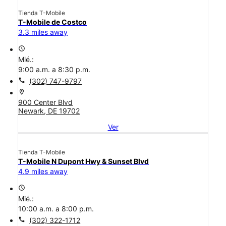
Tienda T-Mobile
T-Mobile de Costco
3.3 miles away
access_time
Mié.:
9:00 a.m. a 8:30 p.m.
call
(302) 747-9797
location_on
900 Center Blvd
Newark, DE 19702
Ver
Tienda T-Mobile
T-Mobile N Dupont Hwy & Sunset Blvd
4.9 miles away
access_time
Mié.:
10:00 a.m. a 8:00 p.m.
call
(302) 322-1712