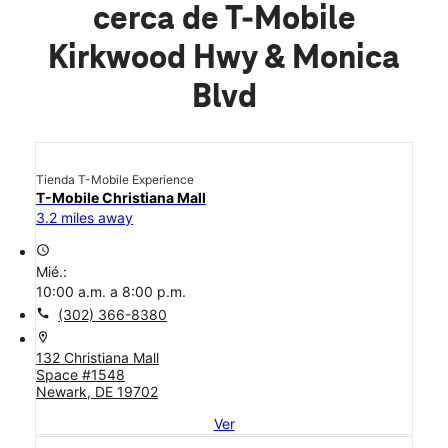
cerca de T-Mobile
Kirkwood Hwy & Monica
Blvd
Tienda T-Mobile Experience
T-Mobile Christiana Mall
3.2 miles away
access_time
Mié.:
10:00 a.m. a 8:00 p.m.
call
(302) 366-8380
location_on
132 Christiana Mall
Space #1548
Newark, DE 19702
Ver