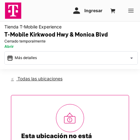
Tienda T-Mobile Experience
T-Mobile Kirkwood Hwy & Monica Blvd
Cerrado temporalmente
Abrir
storefront
arrow_drop_down
Más detalles
warning
Mié.: cerrado temporalmente
access_time
Todas las ubicaciones
Esta tienda está cerrada temporalmente por remodelación.
Esperamos poder ayudarte en otra tienda cercana.
Esta ubicación no está