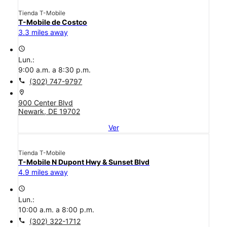
Tienda T-Mobile
T-Mobile de Costco
3.3 miles away
access_time
Lun.:
9:00 a.m. a 8:30 p.m.
call
(302) 747-9797
location_on
900 Center Blvd
Newark, DE 19702
Ver
Tienda T-Mobile
T-Mobile N Dupont Hwy & Sunset Blvd
4.9 miles away
access_time
Lun.:
10:00 a.m. a 8:00 p.m.
call
(302) 322-1712