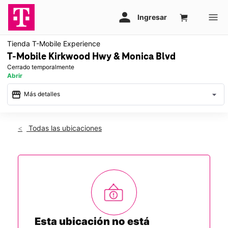
Tienda T-Mobile Experience
T-Mobile Kirkwood Hwy & Monica Blvd
Cerrado temporalmente
Abrir
storefront
arrow_drop_down
Más detalles
warning
Lun.: temporalmente cerrado
access_time
Todas las ubicaciones
Esta tienda está cerrada temporalmente por remodelación.
Esperamos poder ayudarte en otra tienda cercana.
Esta ubicación no está