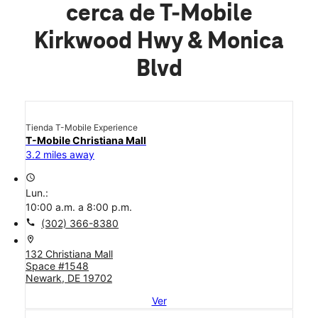
cerca de T-Mobile
Kirkwood Hwy & Monica
Blvd
Tienda T-Mobile Experience
T-Mobile Christiana Mall
3.2 miles away
access_time
Lun.:
10:00 a.m. a 8:00 p.m.
call
(302) 366-8380
location_on
132 Christiana Mall
Space #1548
Newark, DE 19702
Ver