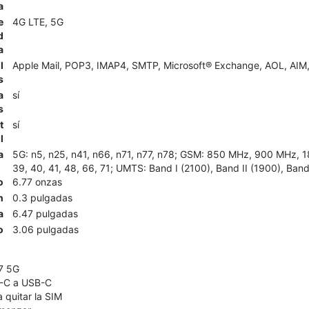
a
e
4G LTE, 5G
d
a
l
Apple Mail, POP3, IMAP4, SMTP, Microsoft® Exchange, AOL, AIM,
s
a
sí
s
t
sí
l
a
5G: n5, n25, n41, n66, n71, n77, n78; GSM: 850 MHz, 900 MHz, 180
39, 40, 41, 48, 66, 71; UMTS: Band I (2100), Band II (1900), Band
o
6.77 onzas
n
0.3 pulgadas
a
6.47 pulgadas
o
3.06 pulgadas
7 5G
B-C a USB-C
 quitar la SIM