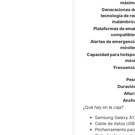
máxim
Generaciones d
tecnología de re
inalámbric
Plataformas de emai
compatible
Alertas de emergenci
móvile
Capacidad para hotspo
móvi
Frecuenci
Pes
Duració
Altur
Anch
¿Qué hay en la caja?
Samsung Galaxy A1
Cable de datos US
Pin/herramienta para