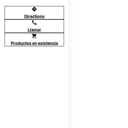
directions
Directions
call
Llamar
shopping_cart
Productos en existencia