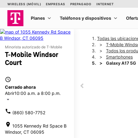
Todas las ubicacion
T-Mobile Winds
Minorista autorizado de T-Mobile
Todos los prod
T-Mobile Windsor
Smartphones
Court
Galaxy A17 5G
access_time
This carousel shows one la
Cerrado ahora
This carousel contains a c
Abrir
10:00 a.m. a 8:00 p.m.
arrow_drop_down
call
(860) 580-7752
location_on
1055 Kennedy Rd Space B
Windsor, CT 06095