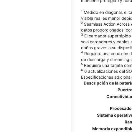
mantiene protegido y actu
1
Medido en diagonal, el ta
visible real es menor deb
2
Seamless Action Across A
datos proporcionados; com
3
El cargador superrápido 
solo cargadores y cables
daños graves a su disposit
4
Requiere una conexión de
de descarga y streaming pu
5
Requiere una tarjeta com
6
6 actualizaciones del SO 
Especificaciones adicional
Descripción de la baterí
Puerto
Conectivida
Procesado
Sistema operativ
Ra
Memoria expandibl