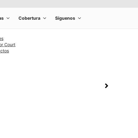
es
or Court
uctos
rge product image at a time. Use the Previous and Next buttons to m
olumn of small thumbnails. Selecting a thumbnail will change the main 