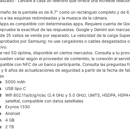
alizado.
Llévate a casa un teléfono que ofrece una increíble relació
maño de la pantalla es de 6.7" como un rectángulo completo y de 6.
ido a las esquinas redondeadas y la muesca de la cámara.
pps es compatible con determinadas apps. Requiere cuenta de Googl
pruebe la exactitud de las respuestas. Google y Gemini son marcas
de 25 vatios se vende por separado. La velocidad de la carga Super 
 aprobados por Samsung; no use cargadores o cables desgastados o
ivo.
 red 5G óptima, disponible en ciertos mercados. Consulta a tu prove
eden variar según el proveedor de contenido, la conexión al servido
patible con NFC de un banco participante. Consulta las preguntas 
y 6 años de actualizaciones de seguridad a partir de la fecha de fa
es
a
5000 mAh
s
USB tipo C
d
Wifi 802.11a/b/g/n/ac (2.4 GHz y 5.0 GHz), UMTS, HSDPA, HSPA+
satelital, compatible con datos satelitales
r
Exynos 1330
o
Android
m
4 GB
e
2 TB