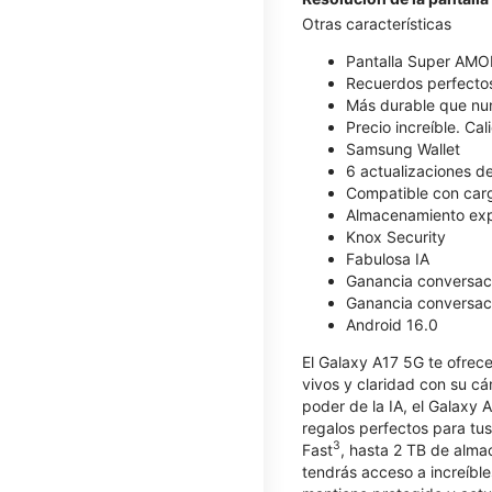
Otras características
Pantalla Super AM
Recuerdos perfecto
Más durable que nu
Precio increíble. Ca
Samsung Wallet
6 actualizaciones d
Compatible con car
Almacenamiento expa
Knox Security
Fabulosa IA
Ganancia conversaci
Ganancia conversaci
Android 16.0
El Galaxy A17 5G te ofrece
vivos y claridad con su cá
poder de la IA, el Galaxy
regalos perfectos para tu
3
Fast
, hasta 2 TB de alma
tendrás acceso a increíbl