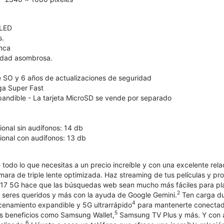
OLED
s.
nca
lidad asombrosa.
e SO y 6 años de actualizaciones de seguridad
ga Super Fast
ndible - La tarjeta MicroSD se vende por separado
onal sin audífonos: 14 db
onal con audífonos: 13 db
 todo lo que necesitas a un precio increíble y con una excelente rel
mara de triple lente optimizada. Haz streaming de tus películas y pro
 A17 5G hace que las búsquedas web sean mucho más fáciles para plan
2
s seres queridos y más con la ayuda de Google Gemini.
Ten carga du
4
cenamiento expandible y 5G ultrarrápido
para mantenerte conectado
5
es beneficios como Samsung Wallet,
Samsung TV Plus y más. Y con a
6