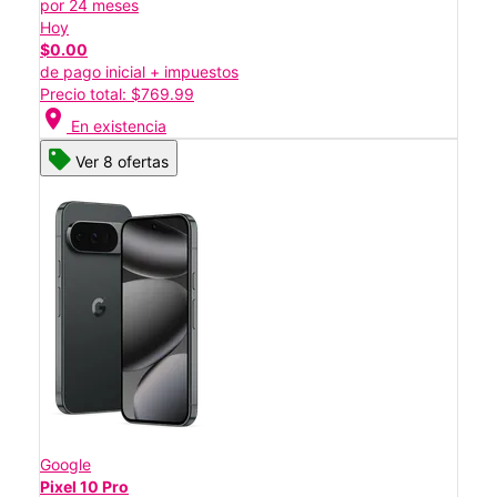
por 24 meses
Hoy
$0.00
de pago inicial + impuestos
Precio total: $769.99
location_on
En existencia
Ver 8 ofertas
Google
Pixel 10 Pro