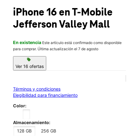
Jue.:
11:00 a.m. a 8:00 p.m.
location_on
iPhone 16
en T-Mobile
650 Lee Blvd B01F Yorktown Heights, NY 10598
Jefferson Valley Mall
En existencia
Este artículo está confirmado como disponible
para comprar. Última actualización el 7 de agosto
sell
Ver 16 ofertas
Términos y condiciones
Elegibilidad para financiamiento
Color:
Almacenamiento:
128 GB
256 GB