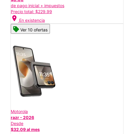
de pago inicial + impuestos
Precio total: $229.99
location_on
En existencia
Ver 10 ofertas
Motorola
razr - 2026
Desde
$32.09 al mes