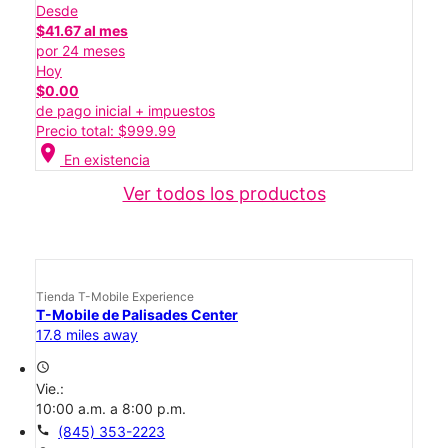
Desde
$41.67 al mes
por 24 meses
Hoy
$0.00
de pago inicial + impuestos
Precio total: $999.99
location_on
En existencia
Ver todos los productos
Tienda T-Mobile Experience
T-Mobile de Palisades Center
17.8 miles away
access_time
Vie.:
10:00 a.m. a 8:00 p.m.
call
(845) 353-2223