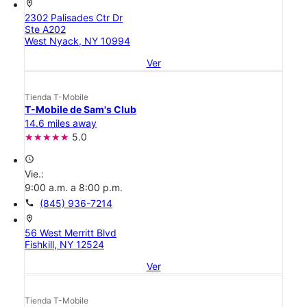
location_on
2302 Palisades Ctr Dr
Ste A202
West Nyack, NY 10994
Ver
Tienda T-Mobile
T-Mobile de Sam's Club
14.6 miles away
5.0
access_time
Vie.:
9:00 a.m. a 8:00 p.m.
call
(845) 936-7214
location_on
56 West Merritt Blvd
Fishkill, NY 12524
Ver
Tienda T-Mobile