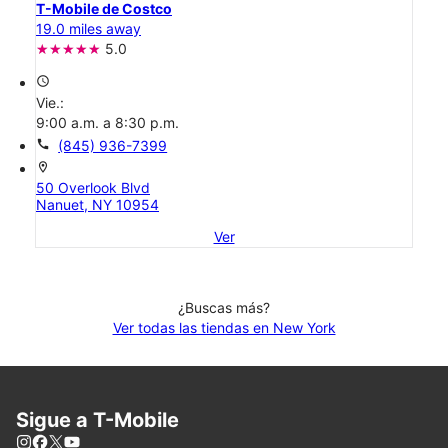
T-Mobile de Costco
19.0 miles away
5.0
access_time
Vie.:
9:00 a.m. a 8:30 p.m.
call
(845) 936-7399
location_on
50 Overlook Blvd
Nanuet, NY 10954
Ver
¿Buscas más?
Ver todas las tiendas en New York