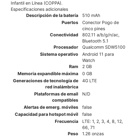
Infantil en Línea (COPPA).
Especificaciones adicionales
Descripción de la batería
510 mAh
Puertos
Conector Pogo de
cinco pines
Conectividad
802.11 a/b/g/n/ac,
Bluetooth 5.1
Procesador
Qualcomm SDW5100
Sistema operativo
Android 11 para
Watch
Ram
2 GB
Memoria expandible máxima
0 GB
Generaciones de tecnología de
4G LTE
red inalámbrica
Plataformas de email
N/D
compatibles
Alertas de emerg. móviles
false
Capacidad para hotspot móvil
false
Frecuencia
LTE: 1, 2, 3, 4, 8, 12,
66, 71
Peso
1.26 onzas