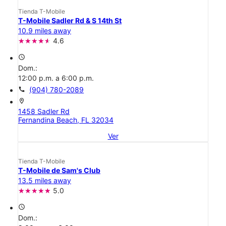
Tienda T-Mobile
T-Mobile Sadler Rd & S 14th St
10.9 miles away
4.6
access_time
Dom.:
12:00 p.m. a 6:00 p.m.
call
(904) 780-2089
location_on
1458 Sadler Rd
Fernandina Beach, FL 32034
Ver
Tienda T-Mobile
T-Mobile de Sam's Club
13.5 miles away
5.0
access_time
Dom.: