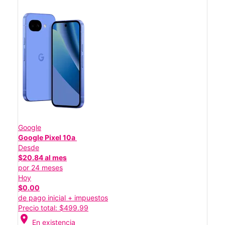
Google
Google Pixel 10a
Desde
$20.84 al mes
por 24 meses
Hoy
$0.00
de pago inicial + impuestos
Precio total: $499.99
location_on
En existencia