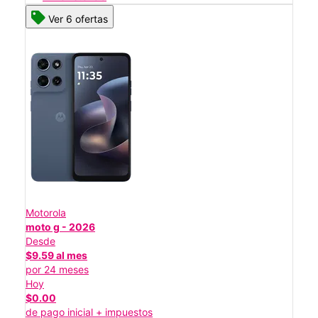
Ver 6 ofertas
Motorola
moto g - 2026
Desde
$9.59 al mes
por 24 meses
Hoy
$0.00
de pago inicial + impuestos