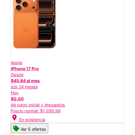
Apple
iPhone 17 Pro
Desde
$45.84 al mes
por 24 meses
Hoy
$0.00
de pago inicial + impuestos
Precio normal: $1,099.99
location_on
En existencia
Ver 5 ofertas