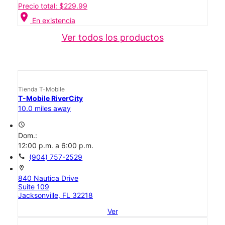
Precio total: $229.99
location_on
En existencia
Ver todos los productos
Tienda T-Mobile
T-Mobile RiverCity
10.0 miles away
access_time
Dom.:
12:00 p.m. a 6:00 p.m.
call
(904) 757-2529
location_on
840 Nautica Drive
Suite 109
Jacksonville, FL 32218
Ver