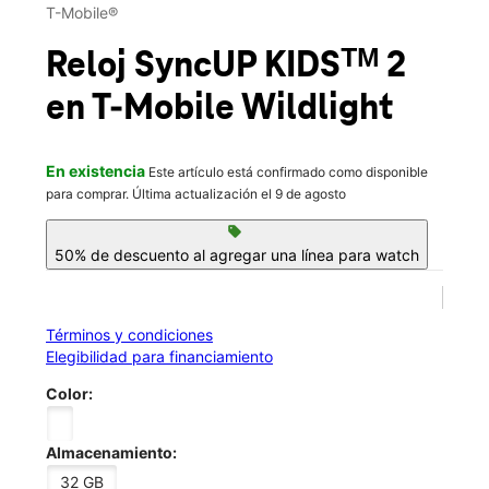
Vie.:
10:00 a.m. a 8:00 p.m.
T-Mobile®
Sáb.:
10:00 a.m. a 8:00 p.m.
location_on
Reloj SyncUP KIDSᵀᴹ 2
40 Homegrown Way Suite E Yulee, FL 32097
en T-Mobile
Wildlight
En existencia
Este artículo está confirmado como disponible
para comprar. Última actualización el 9 de agosto
sell
50% de descuento al agregar una línea para watch
Términos y condiciones
Elegibilidad para financiamiento
Color:
Almacenamiento:
32 GB