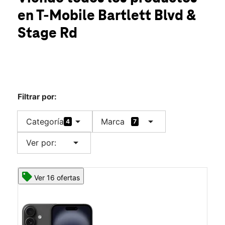
Jue.:
10:00 a.m. a 8:00 p.m.
en T-Mobile
Bartlett Blvd &
Vie.:
10:00 a.m. a 8:00 p.m.
location_on
Stage Rd
2840 Bartlett Blvd Bartlett, TN 38134
Filtrar por:
arrow_drop_down
arrow_drop_down
Categoría
Marca
4
7
arrow_drop_down
Ver por:
Ver 16 ofertas