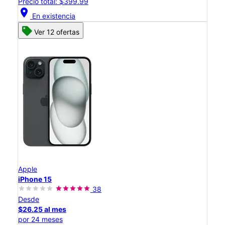
Precio total: $399.99
location_on
En existencia
Ver 12 ofertas
Apple
iPhone 15
38
Desde
$26.25 al mes
por 24 meses