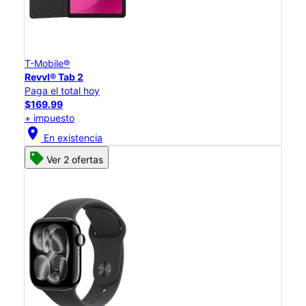
T-Mobile®
Revvl® Tab 2
Paga el total hoy
$169.99
+ impuesto
location_on
En existencia
Ver 2 ofertas