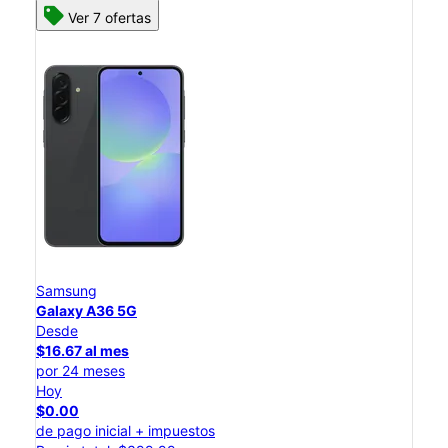
Ver 7 ofertas
Samsung
Galaxy A36 5G
Desde
$16.67 al mes
por 24 meses
Hoy
$0.00
de pago inicial + impuestos