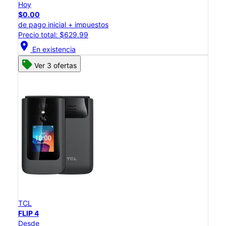
Hoy
$0.00
de pago inicial + impuestos
Precio total: $629.99
location_on
En existencia
Ver 3 ofertas
TCL
FLIP 4
Desde