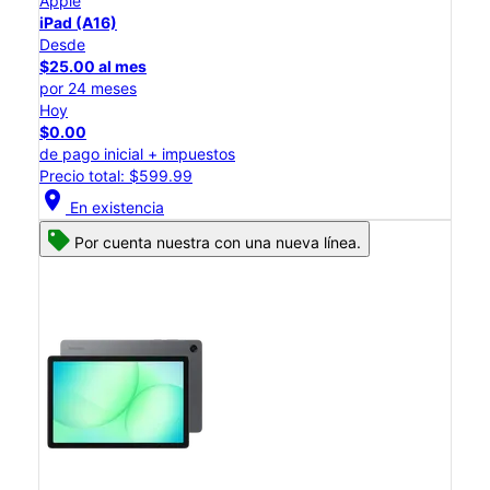
Apple
iPad (A16)
Desde
$25.00 al mes
por 24 meses
Hoy
$0.00
de pago inicial + impuestos
Precio total: $599.99
location_on
En existencia
Por cuenta nuestra con una nueva línea.