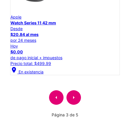
Apple
Watch Series 11 42 mm
Desde
$20.84 al mes
por 24 meses
Hoy
$0.00
de pago inicial + impuestos
Precio total: $499.99
location_on
En existencia
arrow_left
arrow_right
Página 3 de 5