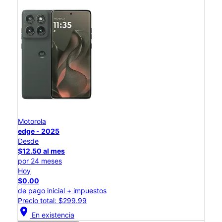
Motorola
edge - 2025
Desde
$12.50 al mes
por 24 meses
Hoy
$0.00
de pago inicial + impuestos
Precio total: $299.99
location_on
En existencia