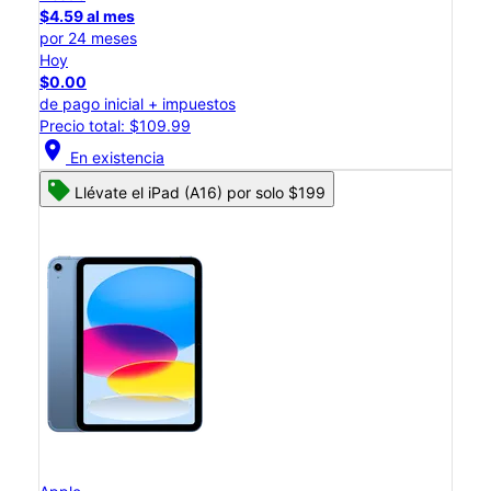
$4.59 al mes
por 24 meses
Hoy
$0.00
de pago inicial + impuestos
Precio total: $109.99
location_on
En existencia
Llévate el iPad (A16) por solo $199