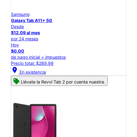
Samsung
Galaxy Tab A11+ 5G
Desde
$12.09 al mes
por 24 meses
Hoy
$0.00
de pago inicial + impuestos
Precio total: $289.99
location_on
En existencia
Llévate la Revvl Tab 2 por cuenta nuestra.