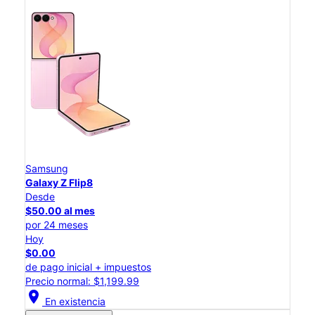
Samsung
Galaxy Z Flip8
Desde
$50.00 al mes
por 24 meses
Hoy
$0.00
de pago inicial + impuestos
Precio normal: $1,199.99
location_on
En existencia