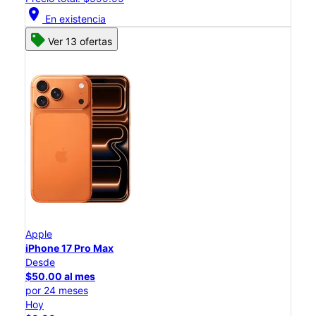
location_on
En existencia
Ver 13 ofertas
Apple
iPhone 17 Pro Max
Desde
$50.00 al mes
por 24 meses
Hoy