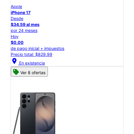
Apple
iPhone 17
Desde
$34.59 al mes
por 24 meses
Hoy
$0.00
de pago inicial + impuestos
Precio total: $829.99
location_on
En existencia
Ver 8 ofertas