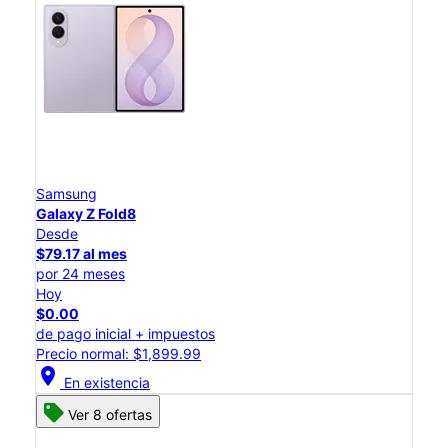
Samsung
Galaxy Z Fold8
Desde
$79.17 al mes
por 24 meses
Hoy
$0.00
de pago inicial + impuestos
Precio normal: $1,899.99
location_on
En existencia
Ver 8 ofertas