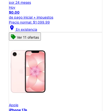
por 24 meses
Hoy
$0.00
de pago inicial + impuestos
Precio normal: $1,099.99
location_on
En existencia
Ver 11 ofertas
Apple
iPhone 17e