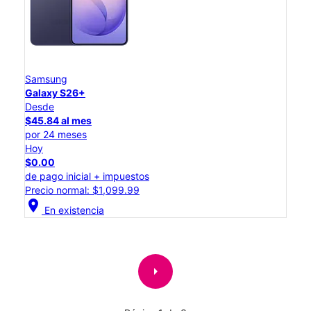
Samsung
Galaxy S26+
Desde
$45.84 al mes
por 24 meses
Hoy
$0.00
de pago inicial + impuestos
Precio normal: $1,099.99
location_on
En existencia
arrow_right