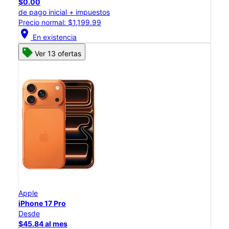
$0.00
de pago inicial + impuestos
Precio normal: $1,199.99
location_on
En existencia
Ver 13 ofertas
Apple
iPhone 17 Pro
Desde
$45.84 al mes