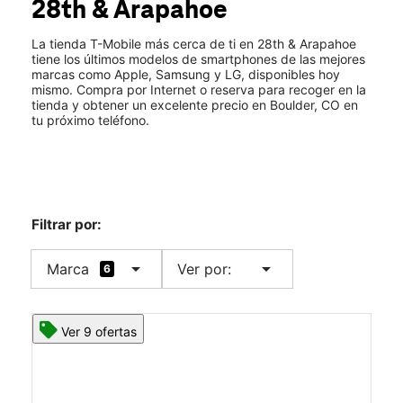
28th & Arapahoe
Mié.:
10:00 a.m. a 8:00 p.m.
location_on
1590 28th Street Boulder, CO 80303
La tienda T-Mobile más cerca de ti en 28th & Arapahoe
tiene los últimos modelos de smartphones de las mejores
marcas como Apple, Samsung y LG, disponibles hoy
mismo. Compra por Internet o reserva para recoger en la
tienda y obtener un excelente precio en Boulder, CO en
tu próximo teléfono.
Filtrar por:
arrow_drop_down
arrow_drop_down
Marca
Ver por:
6
Ver 9 ofertas