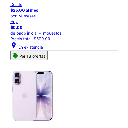
Desde
$25.00 al mes
por 24 meses
Hoy
$0.00
de pago inicial + impuestos
Precio total: $599.99
location_on
En existencia
Ver 13 ofertas