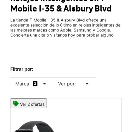
Mobile
I-35 & Alsbury Blvd
La tienda T-Mobile I-35 & Alsbury Blvd ofrece una
excelente selección de lo último en relojes inteligentes de
las mejores marcas como Apple, Samsung y Google.
Concierta una cita o visítanos hoy para probar alguno.
Filtrar por:
arrow_drop_down
arrow_drop_down
Marca
Ver por:
3
Ver 2 ofertas