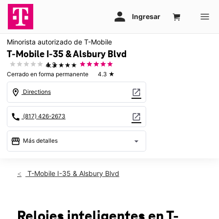
Minorista autorizado de T-Mobile
T-Mobile I-35 & Alsbury Blvd
★★★★★
4.3
Cerrado en forma permanente
4.3
★
location_on
open_in_new
Directions
call
open_in_new
(817) 426-2673
storefront
arrow_drop_down
Más detalles
warning
location_on
T-Mobile I-35 & Alsbury Blvd
805 NE Alsbury Blvd Burleson, TX 76028
Relojes inteligentes
en T-