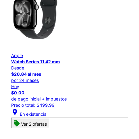
Apple
Watch Series 11 42 mm
Desde
$20.84 al mes
por 24 meses
Hoy
$0.00
de pago inicial + impuestos
Precio total: $499.99
location_on
En existencia
Ver 2 ofertas