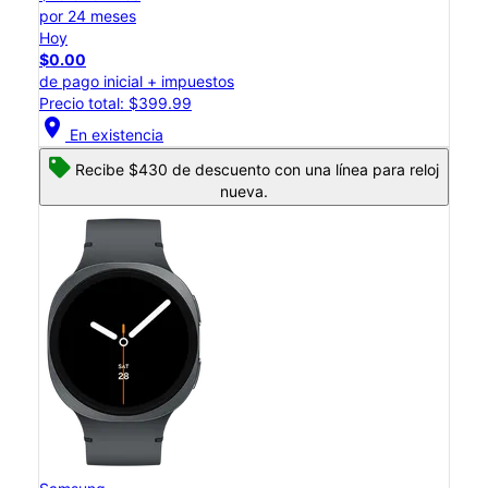
por 24 meses
Hoy
$0.00
de pago inicial + impuestos
Precio total: $399.99
location_on
En existencia
Recibe $430 de descuento con una línea para reloj
nueva.