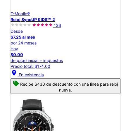
T-Mobile®
Reloj SyncUP KIDSᵀᴹ 2
136
Desde
$7.25 al mes
por 24 meses
Hoy
$0.00
de pago inicial + impuestos
Precio total: $174.00
location_on
En existencia
Recibe $430 de descuento con una línea para reloj
nueva.