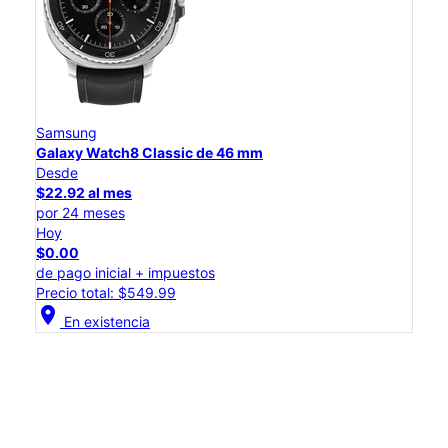
Samsung
Galaxy Watch8 Classic de 46 mm
Desde
$22.92 al mes
por 24 meses
Hoy
$0.00
de pago inicial + impuestos
Precio total: $549.99
location_on
En existencia